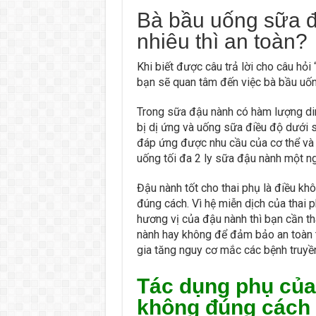
Bà bầu uống sữa đ
nhiêu thì an toàn?
Khi biết được câu trả lời cho câu hỏ
bạn sẽ quan tâm đến việc bà bầu uốn
Trong sữa đậu nành có hàm lượng din
bị dị ứng và uống sữa điều độ dưới 
đáp ứng được nhu cầu của cơ thể và g
uống tối đa 2 ly sữa đậu nành một n
Đậu nành tốt cho thai phụ là điều khô
đúng cách. Vì hệ miễn dịch của thai 
hương vị của đậu nành thì bạn cần t
nành hay không để đảm bảo an toàn t
gia tăng nguy cơ mắc các bệnh truyề
Tác dụng phụ của
không đúng cách 