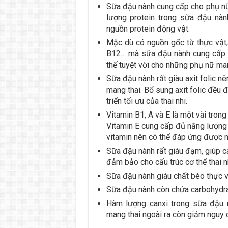
Sữa đậu nành cung cấp cho phụ nữ
lượng protein trong sữa đậu nàn
nguồn protein động vật.
Mặc dù có nguồn gốc từ thực vật, 
B12… mà sữa đậu nành cung cấp l
thế tuyệt vời cho những phụ nữ man
Sữa đậu nành rất giàu axit folic n
mang thai. Bổ sung axit folic đều đ
triển tối ưu của thai nhi.
Vitamin B1, A và E là một vài trong
Vitamin E cung cấp đủ năng lượng 
vitamin nên có thể đáp ứng được n
Sữa đậu nành rất giàu đạm, giúp c
đảm bảo cho cấu trúc cơ thể thai nh
Sữa đậu nành giàu chất béo thực vậ
Sữa đậu nành còn chứa carbohydrat
Hàm lượng canxi trong sữa đậu 
mang thai ngoài ra còn giảm nguy c