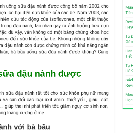
sinh uống sữa đậu nành được công bố năm 2002 cho
Mua 
 hiện có hại đến sức khỏe của các bé. Năm 2003, các
Tiền
hiên cứu tác động của isoflavones, một chất thuộc
Revi
trong đậu nành, tác nhân gây ra ảnh hưởng tiêu cực
Hey
i. Mặc dù vậy, vẫn không có một bằng chứng khoa học
Từ Đ
vones đến sức khỏe của bé. Không những không gây
Góc 
sữa đậu nành còn được chứng minh có khả năng ngăn
Hanz
 luận, bà bầu uống sữa đậu nành được không? Cùng
Tiế
Tự H
 sữa đậu nành được
HSK
Sách
Revi
nh sữa đậu nành rất tốt cho sức khỏe phụ nữ mang
Mẹo
và cân đối các loại axit amin thiết yếu , giàu sắt,
Học
 … giúp thai nhi phát triển tốt; giảm nguy cơ sinh non,
rạng loãng xương ở mẹ.
ành với bà bầu