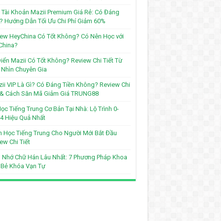
Tài Khoản Mazii Premium Giá Rẻ: Có Đáng
? Hướng Dẫn Tối Ưu Chi Phí Giảm 60%
ew HeyChina Có Tốt Không? Có Nên Học với
China?
iển Mazii Có Tốt Không? Review Chi Tiết Từ
Nhìn Chuyên Gia
ii VIP Là Gì? Có Đáng Tiền Không? Review Chi
t & Cách Săn Mã Giảm Giá TRUNG88
ọc Tiếng Trung Cơ Bản Tại Nhà: Lộ Trình 0-
4 Hiệu Quả Nhất
 Học Tiếng Trung Cho Người Mới Bắt Đầu
ew Chi Tiết
 Nhớ Chữ Hán Lâu Nhất: 7 Phương Pháp Khoa
 Bẻ Khóa Vạn Tự