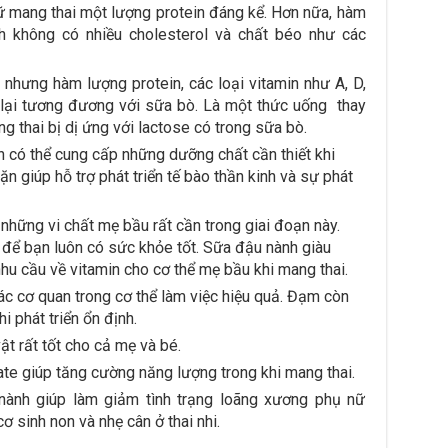
 mang thai một lượng protein đáng kể. Hơn nữa, hàm
h không có nhiều cholesterol và chất béo như các
nhưng hàm lượng protein, các loại vitamin như A, D,
ại tương đương với sữa bò. Là một thức uống thay
g thai bị dị ứng với lactose có trong sữa bò.
ên có thể cung cấp những dưỡng chất cần thiết khi
ặn giúp hỗ trợ phát triển tế bào thần kinh và sự phát
 những vi chất mẹ bầu rất cần trong giai đoạn này.
để bạn luôn có sức khỏe tốt. Sữa đậu nành giàu
hu cầu về vitamin cho cơ thể mẹ bầu khi mang thai.
ác cơ quan trong cơ thể làm việc hiệu quả. Đạm còn
i phát triển ổn định.
t rất tốt cho cả mẹ và bé.
e giúp tăng cường năng lượng trong khi mang thai.
nành giúp làm giảm tình trạng loãng xương phụ nữ
ơ sinh non và nhẹ cân ở thai nhi.