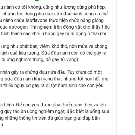
u nành có tốt không, cũng như lượng dùng phù hợp.
, những tác dụng phụ của sữa đậu nành cũng có thể
u nành chứa isoflavone thực hiện chức năng giống
của estrogen. Thí nghiệm trên động vật cho thấy tiêu
hình thành các khối u hoặc gây ra dị dạng ở thai nhi.
ị ứng như phát ban, viêm, khó thở, nôn mửa và chóng
nh quá liều lượng. Sữa đậu nành còn có thể gây ra
n dị ứng nghiêm trọng, dễ gây tử vong).
 nhân gây ra chứng đau nửa đầu. Tuy chưa có một
g sữa đậu nành khi mang thai, nhưng tốt hơn hết, mẹ
 thiểu nguy cơ gây ra dị tật bẩm sinh cho con yêu
 bệnh. Để con yêu được phát triển toàn diện và lớn
g quy tắc ăn uống nghiêm ngặt, đặc biệt là uống sữa
g những thông tin trên đã giúp bạn giải đáp băn
u.