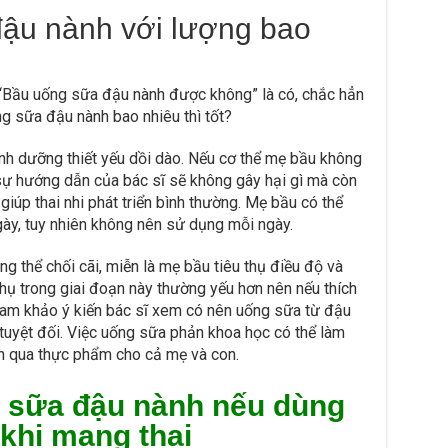
ậu nành với lượng bao
i “Bầu uống sữa đậu nành được không” là có, chắc hẳn
g sữa đậu nành bao nhiêu thì tốt?
h dưỡng thiết yếu dồi dào. Nếu cơ thể mẹ bầu không
sự hướng dẫn của bác sĩ sẽ không gây hại gì mà còn
iúp thai nhi phát triển bình thường. Mẹ bầu có thể
gày, tuy nhiên không nên sử dụng mỗi ngày.
ng thể chối cãi, miễn là mẹ bầu tiêu thụ điều độ và
phụ trong giai đoạn này thường yếu hơn nên nếu thích
ham khảo ý kiến bác sĩ xem có nên uống sữa từ đậu
uyệt đối. Việc uống sữa phản khoa học có thể làm
n qua thực phẩm cho cả mẹ và con.
 sữa đậu nành nếu dùng
khi mang thai