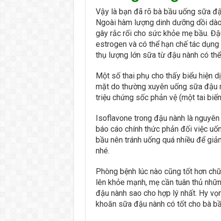
Vậy là bạn đã rõ bà bầu uống sữa đậ
Ngoài hàm lượng dinh dưỡng dồi dào
gây rắc rối cho sức khỏe mẹ bầu. Đậ
estrogen và có thể hạn chế tác dụng 
thụ lượng lớn sữa từ đậu nành có thể 
Một số thai phụ cho thấy biểu hiện d
mặt do thường xuyên uống sữa đậu nà
triệu chứng sốc phản vệ (một tai biế
Isoflavone trong đậu nành là nguyên
báo cáo chính thức phản đối việc uốn
bầu nên tránh uống quá nhiều để giảm
nhé.
Phòng bệnh lúc nào cũng tốt hơn chữa
lên khỏe mạnh, mẹ cần tuân thủ nhữn
đậu nành sao cho hợp lý nhất. Hy vọn
khoăn sữa đậu nành có tốt cho bà bầ