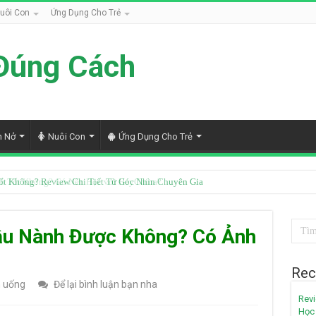
uôi Con
Ứng Dụng Cho Trẻ
Đúng Cách
h Nở
Nuôi Con
Ứng Dụng Cho Trẻ
ốt Không? Review Chi Tiết Từ Góc Nhìn Chuyên Gia
ậu Nành Được Không? Có Ảnh
?
Rec
 uống
Để lại bình luận bạn nha
Revi
Học 