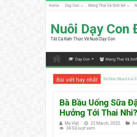
Home
Dạy Con
Mang Thai Và Sinh Nở
N
Nuôi Dạy Con 
Tất Cả Kiến Thức Về Nuôi Dạy Con
Dạy Con
Mang Thai Và Sin
Bài viết hay nhất
Từ Điển Mazii Có T
Bà Bầu Uống Sữa Đ
Hưởng Tới Thai Nhi
Mẹ Việt
22 March, 2022
Ăn
34 Số lượt xem