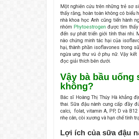
Một nghiên cứu trên những trẻ sơ 
thấy rằng, hoàn toàn không có biểu
nhà khoa học Anh cũng tiến hành ng
nhóm
Phytoestrogen
được tìm thấy 
đến sự phát triển giới tính thai nh
nào chứng minh tác hại của isofla
hại, thành phần isoflavones trong 
ngừa ung thư vú ở phụ nữ. Vậy kết
đọc giải thích bên dưới.
Vậy bà bầu uống
không?
Bác sĩ Hoàng Thị Thúy Hà khẳng đị
thai. Sữa đậu nành cung cấp đầy đủ 
calci, folat, vitamin A, PP, D và B12
nhẹ cân, còi xương và hạn chế tình t
Lợi ích của sữa đậu n