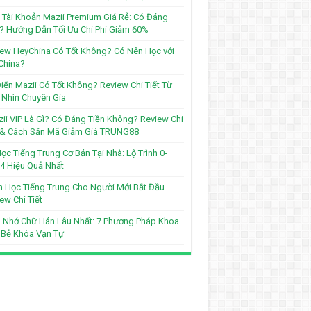
Tài Khoản Mazii Premium Giá Rẻ: Có Đáng
? Hướng Dẫn Tối Ưu Chi Phí Giảm 60%
ew HeyChina Có Tốt Không? Có Nên Học với
China?
iển Mazii Có Tốt Không? Review Chi Tiết Từ
Nhìn Chuyên Gia
ii VIP Là Gì? Có Đáng Tiền Không? Review Chi
t & Cách Săn Mã Giảm Giá TRUNG88
ọc Tiếng Trung Cơ Bản Tại Nhà: Lộ Trình 0-
4 Hiệu Quả Nhất
 Học Tiếng Trung Cho Người Mới Bắt Đầu
ew Chi Tiết
 Nhớ Chữ Hán Lâu Nhất: 7 Phương Pháp Khoa
 Bẻ Khóa Vạn Tự