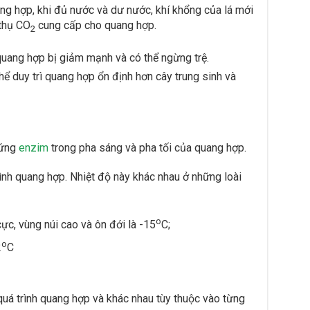
ng hợp, khi đủ nước và dư nước, khí khổng của lá mới
thụ CO
cung cấp cho quang hợp.
2
quang hợp bị giảm mạnh và có thể ngừng trệ.
thể duy trì quang hợp ổn định hơn cây trung sinh và
 ứng
enzim
trong pha sáng và pha tối của quang hợp.
ình quang hợp. Nhiệt độ này khác nhau ở những loài
o
ực, vùng núi cao và ôn đới là -15
C;
o
2
C
uá trình quang hợp và khác nhau tùy thuộc vào từng