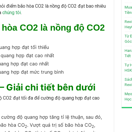
hỏi điểm bão hòa CO2 là nồng độ CO2 đạt bao nhiêu
Mua 
ủa
chúng tôi
.
Tiền
Revi
 hòa CO2 là nồng độ CO2
Hey
Từ Đ
Góc 
ang hợp đạt tối thiểu
Hanz
 quang hợp đạt cao nhất
Tiế
uang hợp đạt cao nhất
Tự H
HSK
uang hợp đạt mức trung bình
Sách
 Giải chi tiết bên dưới
Revi
Mẹo
ộ CO2 đạt tối đa để cường độ quang hợp đạt cao
Học
, cường độ quang hợp tăng tỉ lệ thuận, sau đó,
 bão hòa CO
. Vượt quá trị số bão hòa CO
,
2
2