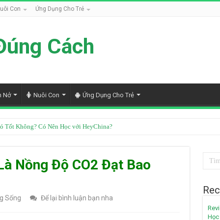
uôi Con
Ứng Dụng Cho Trẻ
Đúng Cách
h Nở
Nuôi Con
Ứng Dụng Cho Trẻ
ốt Không? Review Chi Tiết Từ Góc Nhìn Chuyên Gia
Là Nồng Độ CO2 Đạt Bao
Rec
g Sống
Để lại bình luận bạn nha
Revi
Học 