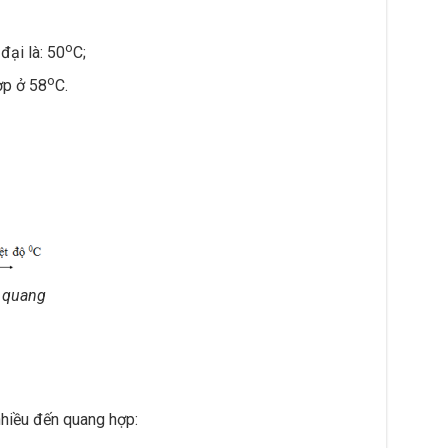
o
đại là: 50
C;
o
ợp ở 58
C.
n quang
hiều đến quang hợp: