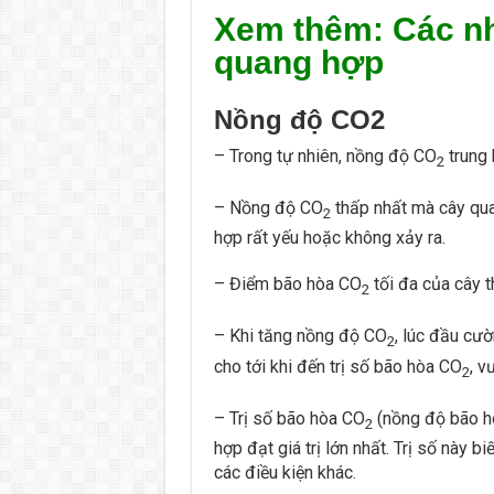
Xem thêm: Các n
quang hợp
Nồng độ CO2
– Trong tự nhiên, nồng độ CO
trung 
2
– Nồng độ CO
thấp nhất mà cây qu
2
hợp rất yếu hoặc không xảy ra.
– Điểm bão hòa CO
tối đa của cây t
2
– Khi tăng nồng độ CO
, lúc đầu cư
2
cho tới khi đến trị số bão hòa CO
, v
2
– Trị số bão hòa CO
(nồng độ bão 
2
hợp đạt giá trị lớn nhất. Trị số này 
các điều kiện khác.