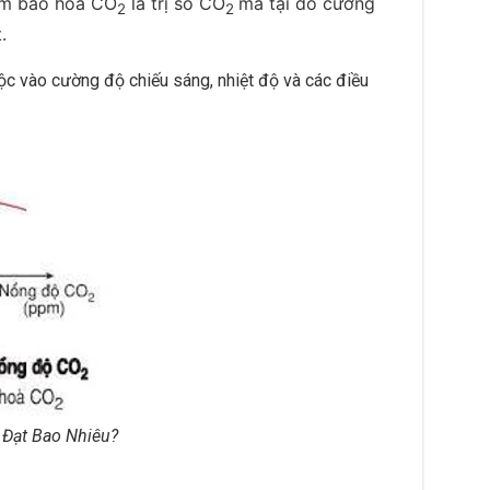
ểm bão hòa CO
là trị số CO
mà tại đó cường
2
2
.
ộc vào cường độ chiếu sáng, nhiệt độ và các điều
Đạt Bao Nhiêu?