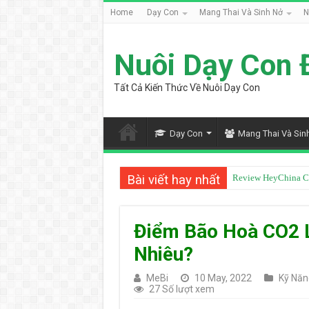
Home
Dạy Con
Mang Thai Và Sinh Nở
N
Nuôi Dạy Con 
Tất Cả Kiến Thức Về Nuôi Dạy Con
Dạy Con
Mang Thai Và Sin
Bài viết hay nhất
Từ Điển Mazii Có T
Điểm Bão Hoà CO2 
Nhiêu?
MeBi
10 May, 2022
Kỹ Năn
27 Số lượt xem