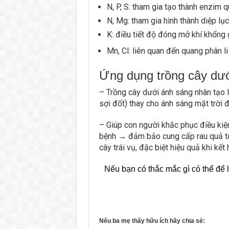
N, P, S: tham gia tạo thành enzim 
N, Mg: tham gia hình thành diệp lục
K: điều tiết độ đóng mở khí khổng
Mn, Cl: liên quan đến quang phân li
Ứng dụng trồng cây dướ
– Trồng cây dưới ánh sáng nhân tạo 
sợi đốt) thay cho ánh sáng mặt trời 
– Giúp con người khắc phục điều kiện
bệnh → đảm bảo cung cấp rau quả tươ
cây trái vụ, đặc biệt hiệu quả khi kế
Nếu bạn có thắc mắc gì có thể để l
Nếu ba mẹ thấy hữu ích hãy chia sẻ: