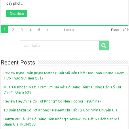
cấy phơi …
Xem thêm
1
2
3
4
5
»
...
Last »
Page 1 of 9
Recent Posts
Review Kyna Toán (Kyna Maths): Giải Mã Bản Chất Học Toán Online 1 Kèm
1 Có Thực Sự Hiệu Quả?
Mua Tài Khoản Mazii Premium Giá Rẻ: Có Đáng Tiền? Hướng Dẫn Tối Ưu
Chi Phí Giảm 60%
Review HeyChina Có Tốt Không? Có Nên Học với HeyChina?
Từ Điển Mazii Có Tốt Không? Review Chi Tiết Từ Góc Nhìn Chuyên Gia
Hanzii VIP Là Gì? Có Đáng Tiền Không? Review Chi Tiết & Cách Săn Mã
Giảm Giá TRUNG88