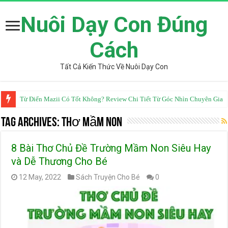
Nuôi Dạy Con Đúng
Cách
Tất Cả Kiến Thức Về Nuôi Dạy Con
Từ Điển Mazii Có Tốt Không? Review Chi Tiết Từ Góc Nhìn Chuyên Gia
Tag Archives:
thơ mầm non
8 Bài Thơ Chủ Đề Trường Mầm Non Siêu Hay
và Dễ Thương Cho Bé
12 May, 2022
Sách Truyện Cho Bé
0