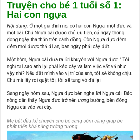
Truyện cho bé 1 tuổi số 1:
H
ai con ngựa
Nội dung:
Ở một gia đình nọ, có hai con Ngựa, một đực và
một cái. Chú Ngựa cái được chủ ưu tiên, cả ngày thong
dong ngày tha thẩn trên cánh đồng. Còn Ngựa đực đêm
đêm mới được thả đi ăn, ban ngày phải cày đất.
Một hôm, Ngựa cái đưa ra lời khuyên với Ngựa đực: ” Tôi
nghĩ tại sao anh lại phải kéo cày và làm việc vất vả như
vậy nhỉ? Nếu đặt mình vào vị trí của anh, tôi sẽ không chịu.
Chủ mà lấy roi quật tôi, tôi sẽ tung vó đá lại.
Sang ngày hôm sau, Ngựa đực bèn nghe lời Ngựa cái. Bác
nông dân thấy Ngựa đực trở nên ương bướng, bèn đóng
Ngựa cái vào vai cày.
Mẹ bắt đầu kể chuyện cho bé càng sớm càng giúp bé
phát triển khả năng tưởng tượng