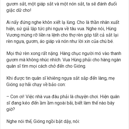
gươm sắt, một giáp sắt và một nón sắt, ta sẽ đánh đuổi
giặc dữ cho!
Ai nấy đứng nghe khôn xiết lạ lùng. Cho là thần nhân xuất
hiện, sứ giả lập tức phi ngựa về tâu vua. Nghe nói, Hùng
Vương mừng rỡ liền ra lệnh cho thợ rèn góp tất cả sắt lại
rèn ngựa, gươm, áo giáp và nón như lời xin của chú bé.
Mọi thứ rèn xong rất nặng. Hàng chục người mó vào thanh
gươm mà không nhúc nhích. Vua Hùng phải cho hàng ngàn
quân sĩ tìm mọi cách chở đến cho Gióng.
Khi được tin quân sĩ khiêng ngựa sắt sắp đến làng, mẹ
Gióng sợ hãi chạy về bảo con:
– Con ơi! Việc nhà vua đâu phải là chuyện chơi. Hiện quân
sĩ đang kéo đến ầm ầm ngoài bãi, biết làm thế nào bây
giờ?
Nghe nói thế, Gióng ngồi bật dậy, nói: