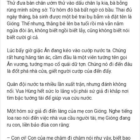
Thử đưa bàn chân ướm thử vào dấu chân lạ kia, bà bỗng
rùng mình sững sờ. Từ hôm đó bà bất ngờ có bầu. Thai đủ
ngày tháng, bà sinh được một bé trai bụ bẫm và đặt tên là
Gióng. Thế nhưng, thằng bé lên ba tuổi rồi mà vẫn nằm
ngửa đòi ăn, không biết ngồi biết lẫy, cũng không biết nói
biết cười gì cả.
Lúc bấy giờ giặc Ân đang kéo vào cướp nước ta. Chúng
rất hung hăng tàn ác, cầm đầu là một viên tướng tên gọi
Ân vương, tướng mạo cổ quái dữ tợn. Chúng nó đi đến đâu
là đốt phá nhà cửa, giết người cướp của đến đấy.
Quân đội nước ta nhiều lần xuất trận, nhưng đánh không
nổi. Vua Hùng hết sức lo lắng vội phái sứ giả đi khắp nơi
tìm bậc tướng tài để giúp vua cứu nước.
Một hôm sứ giả đi đến làng của mẹ con Gióng. Nghe tiếng
loa rao nói đến việc nhà vua cầu người tài, mẹ Gióng đang
ru con, liền bảo đùa con rằng:
– Con ơi! Con của mẹ chậm đi chậm nói như vậy, biết bao