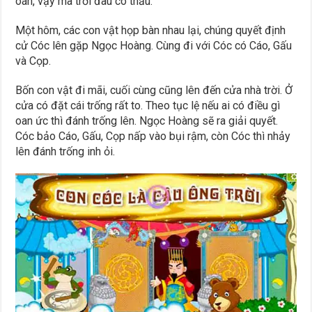
oán, vậy mà trời đâu có thấu.
Một hôm, các con vật họp bàn nhau lại, chúng quyết định
cử Cóc lên gặp Ngọc Hoàng. Cùng đi với Cóc có Cáo, Gấu
và Cọp.
Bốn con vật đi mãi, cuối cùng cũng lên đến cửa nhà trời. Ở
cửa có đặt cái trống rất to. Theo tục lệ nếu ai có điều gì
oan ức thì đánh trống lên. Ngọc Hoàng sẽ ra giải quyết.
Cóc bảo Cáo, Gấu, Cọp nấp vào bụi rậm, còn Cóc thì nhảy
lên đánh trống inh ỏi.