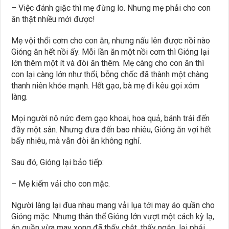
– Việc đánh giặc thì mẹ đừng lo. Nhưng mẹ phải cho con
ăn thật nhiều mới được!
Mẹ vội thổi cơm cho con ăn, nhưng nấu lên được nồi nào
Gióng ăn hết nồi ấy. Mỗi lần ăn một nồi cơm thì Gióng lại
lớn thêm một ít và đòi ăn thêm. Mẹ càng cho con ăn thì
con lại càng lớn như thổi, bỗng chốc đã thành một chàng
thanh niên khỏe mạnh. Hết gạo, bà mẹ đi kêu gọi xóm
làng.
Mọi người nô nức đem gạo khoai, hoa quả, bánh trái đến
đầy một sân. Nhưng đưa đến bao nhiêu, Gióng ăn vợi hết
bấy nhiêu, mà vẫn đòi ăn không nghỉ.
Sau đó, Gióng lại bảo tiếp:
– Mẹ kiếm vải cho con mặc.
Người làng lại đua nhau mang vải lụa tới may áo quần cho
Gióng mặc. Nhưng thân thể Gióng lớn vượt một cách kỳ lạ,
áo quần vừa may xong đã thấy chật, thấy ngắn, lại phải