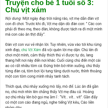
Truyện cho bé 1 tuổi số 3:
Chú vịt xám
Nội dung
: Một ngày đẹp trời nắng ráo, vịt mẹ dẫn đàn vịt
con đi chơi. Trước khi đi, Vịt mẹ dặn dò đàn con: ” Các con
phải đi theo mẹ, theo đàn, không được tách ra đi một mình
mà con cáo ăn thịt đấy”.
Đàn vịt con vui vẻ nhận lời. Tuy nhiên, vừa vào tới khu rừng
xinh đẹp,
chú Vịt Xám
đã vội quên lời mẹ dặn. Chú lẻn đi
chơi một mình, cảm thấy thích thú vì được tự do, lang
thang hết nơi này đến nơi khác. Cuối cùng chú đến một cái
ao có rất nhiều tôm cá. Đứng trên bờ nhìn xuống, chú thấy
từng đàn cá, tôm bơi lội tung tăng dưới nước, thỉnh thoảng
một con tôm cong mình nhảy tanh tách.
Thích quá, chú nhảy xuống mò lấy, mò để. Lúc ăn đã gần
no, chú mới nhìn lên chẳng thấy Vịt mẹ đâu cả. Hoảng
sợ chú nhảy lên bờ gọi mẹ ầm ĩ : “Vít… vít… vít”. Gần đấy
có một con cáo đang ngủ, nghe tiếng Vịt kêu, Cáo liền
nhỏm dậy.