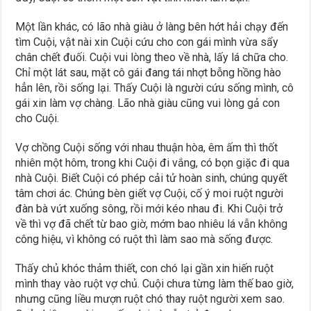
Một lần khác, có lão nhà giàu ở làng bên hớt hải chạy đến
tìm Cuội, vật nài xin Cuội cứu cho con gái mình vừa sẩy
chân chết đuối. Cuội vui lòng theo về nhà, lấy lá chữa cho.
Chỉ một lát sau, mặt cô gái đang tái nhợt bỗng hồng hào
hẳn lên, rồi sống lại. Thấy Cuội là người cứu sống mình, cô
gái xin làm vợ chàng. Lão nhà giàu cũng vui lòng gả con
cho Cuội.
Vợ chồng Cuội sống với nhau thuận hòa, êm ấm thì thốt
nhiên một hôm, trong khi Cuội đi vắng, có bọn giặc đi qua
nhà Cuội. Biết Cuội có phép cải tử hoàn sinh, chúng quyết
tâm chơi ác. Chúng bèn giết vợ Cuội, cố ý moi ruột người
đàn bà vứt xuống sông, rồi mới kéo nhau đi. Khi Cuội trở
về thì vợ đã chết từ bao giờ, mớm bao nhiêu lá vẫn không
công hiệu, vì không có ruột thì làm sao mà sống được.
Thấy chủ khóc thảm thiết, con chó lại gần xin hiến ruột
mình thay vào ruột vợ chủ. Cuội chưa từng làm thế bao giờ,
nhưng cũng liều mượn ruột chó thay ruột người xem sao.