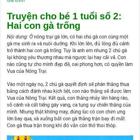
Gia Đình
Truyện cho bé 1 tuổi số 2:
Hai con gà trống
Nội dung:
Ở nông trại gà lớn, có hai chú gà con cùng một
gà mẹ sinh ra và nuôi dưỡng. Khi lớn lên, đủ lông đủ cánh
trở thành hai con gà trống. Tuy là anh em nhưng 2 chú gà
lại không yêu thương nhau mà ngược lại hay cãi vã. Con
nào cũng tự cho mình đẹp đẽ, oai phong hơn, có quyền làm
Vua của Nông Trại.
Vào một ngày nọ, 2 chú gà quyết định sẽ phân thắng thua
bằng cách đánh nhau kịch liệt, con nào thắng sẽ được làm
Vua của Nông Trại. Kết quả, con thắng nhảy lên hàng rào,
vỗ cánh và cất tiếng gáy vang, ca tụng sự chiến thắng của
mình. Nhưng thật không may, đúng lúc có con chim ưng
lớn bay qua, xà xuống bắt con gà thắng trận bay đi mất.
Con gà thua trận trong khí đó vẫn còn thở thoi thóp.