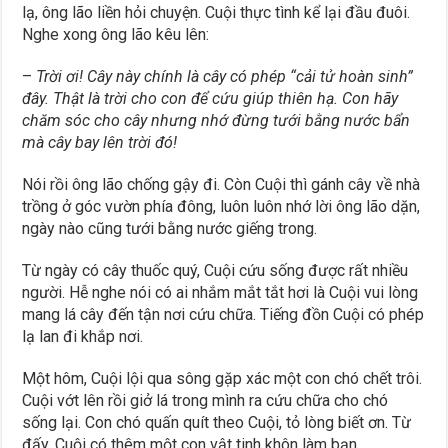
lạ, ông lão liền hỏi chuyện. Cuội thực tình kể lại đầu đuôi.
Nghe xong ông lão kêu lên:
–
Trời ơi! Cây này chính là cây có phép “cải tử hoàn sinh”
đây. Thật là trời cho con để cứu giúp thiên hạ. Con hãy
chăm sóc cho cây nhưng nhớ đừng tưới bằng nước bẩn
mà cây bay lên trời đó!
Nói rồi ông lão chống gậy đi. Còn Cuội thì gánh cây về nhà
trồng ở góc vườn phía đông, luôn luôn nhớ lời ông lão dặn,
ngày nào cũng tưới bằng nước giếng trong.
Từ ngày có cây thuốc quý, Cuội cứu sống được rất nhiều
người. Hễ nghe nói có ai nhắm mắt tắt hơi là Cuội vui lòng
mang lá cây đến tận nơi cứu chữa. Tiếng đồn Cuội có phép
lạ lan đi khắp nơi.
Một hôm, Cuội lội qua sông gặp xác một con chó chết trôi.
Cuội vớt lên rồi giở lá trong mình ra cứu chữa cho chó
sống lại. Con chó quấn quít theo Cuội, tỏ lòng biết ơn. Từ
đấy, Cuội có thêm một con vật tinh khôn làm bạn.