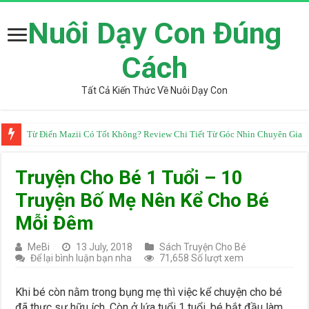
Nuôi Dạy Con Đúng
Cách
Tất Cả Kiến Thức Về Nuôi Dạy Con
Từ Điển Mazii Có Tốt Không? Review Chi Tiết Từ Góc Nhìn Chuyên Gia
Truyện Cho Bé 1 Tuổi – 10
Truyện Bố Mẹ Nên Kể Cho Bé
Mỗi Đêm
MeBi
13 July, 2018
Sách Truyện Cho Bé
Để lại bình luận bạn nha
71,658 Số lượt xem
Khi bé còn nằm trong bụng mẹ thì việc kể chuyện cho bé
đã thực sự hữu ích. Còn ở lứa tuổi 1 tuổi, bé bắt đầu làm