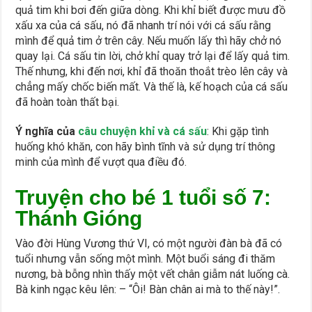
quả tim khi bơi đến giữa dòng. Khi khỉ biết được mưu đồ
xấu xa của cá sấu, nó đã nhanh trí nói với cá sấu rằng
mình để quả tim ở trên cây. Nếu muốn lấy thì hãy chở nó
quay lại. Cá sấu tin lời, chở khỉ quay trở lại để lấy quả tim.
Thế nhưng, khi đến nơi, khỉ đã thoăn thoắt trèo lên cây và
chẳng mấy chốc biến mất. Và thế là, kế hoạch của cá sấu
đã hoàn toàn thất bại.
Ý nghĩa của
câu chuyện khỉ và cá sấu
: Khi gặp tình
huống khó khăn, con hãy bình tĩnh và sử dụng trí thông
minh của mình để vượt qua điều đó.
Truyện cho bé 1 tuổi số 7:
Thánh Gióng
Vào đời Hùng Vương thứ VI, có một người đàn bà đã có
tuổi nhưng vẫn sống một mình. Một buổi sáng đi thăm
nương, bà bỗng nhìn thấy một vết chân giẫm nát luống cà.
Bà kinh ngạc kêu lên: – “Ôi! Bàn chân ai mà to thế này!”.