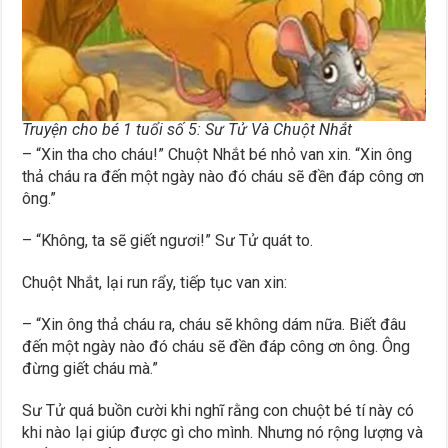
Truyện cho bé 1 tuổi số 5: Sư Tử Và Chuột Nhắt
– “Xin tha cho cháu!” Chuột Nhắt bé nhỏ van xin. “Xin ông
thả cháu ra đến một ngày nào đó cháu sẽ đền đáp công ơn
ông.”
– “Không, ta sẽ giết ngươi!” Sư Tử quát to.
Chuột Nhắt, lại run rẩy, tiếp tục van xin:
– “Xin ông thả cháu ra, cháu sẽ không dám nữa. Biết đâu
đến một ngày nào đó cháu sẽ đền đáp công ơn ông. Ông
đừng giết cháu mà.”
Sư Tử quá buồn cười khi nghĩ rằng con chuột bé tí này có
khi nào lại giúp được gì cho mình. Nhưng nó rộng lượng và