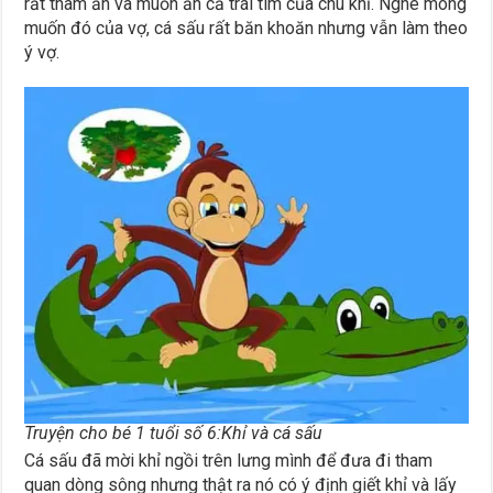
rất tham ăn và muốn ăn cả trái tim của chú khỉ. Nghe mong
muốn đó của vợ, cá sấu rất băn khoăn nhưng vẫn làm theo
ý vợ.
Truyện cho bé 1 tuổi số 6:Khỉ và cá sấu
Cá sấu đã mời khỉ ngồi trên lưng mình để đưa đi tham
quan dòng sông nhưng thật ra nó có ý định giết khỉ và lấy