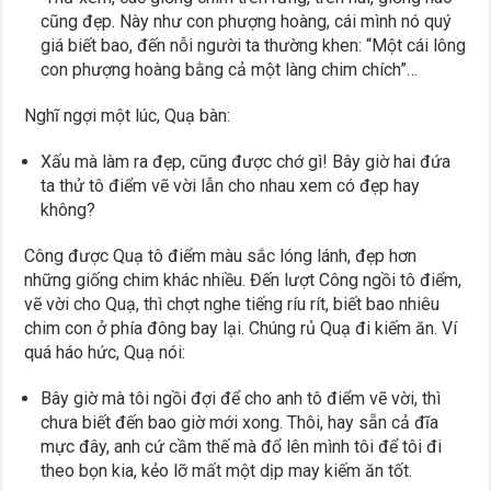
cũng đẹp. Này như con phượng hoàng, cái mình nó quý
giá biết bao, đến nỗi người ta thường khen: “Một cái lông
con phượng hoàng bằng cả một làng chim chích”…
Nghĩ ngợi một lúc, Quạ bàn:
Xấu mà làm ra đẹp, cũng được chớ gì! Bây giờ hai đứa
ta thử tô điểm vẽ vời lẫn cho nhau xem có đẹp hay
không?
Công được Quạ tô điểm màu sắc lóng lánh, đẹp hơn
những giống chim khác nhiều. Đến lượt Công ngồi tô điểm,
vẽ vời cho Quạ, thì chợt nghe tiếng ríu rít, biết bao nhiêu
chim con ở phía đông bay lại. Chúng rủ Quạ đi kiếm ăn. Ví
quá háo hức, Quạ nói:
Bây giờ mà tôi ngồi đợi để cho anh tô điểm vẽ vời, thì
chưa biết đến bao giờ mới xong. Thôi, hay sẵn cả đĩa
mực đây, anh cứ cầm thế mà đổ lên mình tôi để tôi đi
theo bọn kia, kẻo lỡ mất một dịp may kiếm ăn tốt.