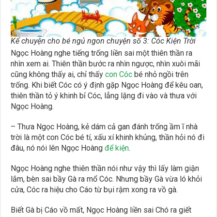
Kể chuyện cho bé ngủ ngon chuyện số 3: Cóc Kiện Trời
Ngọc Hoàng nghe tiếng trống liền sai một thiên thần ra
nhìn xem ai. Thiên thần bước ra nhìn ngược, nhìn xuôi mãi
cũng không thấy ai, chỉ thấy
con Cóc
bé nhỏ ngồi trên
trống. Khi biết Cóc có ý định gặp Ngọc Hoàng để kêu oan,
thiên thần tỏ ý khinh bỉ Cóc, lẳng lặng đi vào và thưa với
Ngọc Hoàng.
– Thưa Ngọc Hoàng, kẻ dám cả gan đánh trống ầm ĩ nhà
trời là một con Cóc bé tí, xấu xí khinh khủng, thần hỏi nó đi
đâu, nó nói lên Ngọc Hoàng
để kiện
.
Ngọc Hoàng nghe thiên thần nói như vậy thì lấy làm giận
lắm, bèn sai bầy Gà ra mổ Cóc. Nhưng bầy Gà vừa ló khỏi
cửa, Cóc ra hiệu cho Cáo từ bụi rậm xong ra vồ gà.
Biết Gà bị Cáo vồ mất, Ngọc Hoàng liền sai Chó ra giết