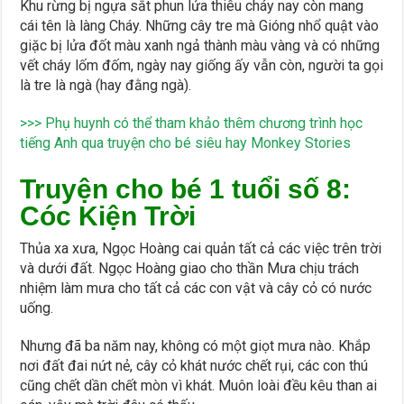
Khu rừng bị ngựa sắt phun lửa thiêu cháy nay còn mang
cái tên là làng Cháy. Những cây tre mà Gióng nhổ quật vào
giặc bị lửa đốt màu xanh ngả thành màu vàng và có những
vết cháy lốm đốm, ngày nay giống ấy vẫn còn, người ta gọi
là tre là ngà (hay đằng ngà).
>>> Phụ huynh có thể tham khảo thêm chương trình học
tiếng Anh qua truyện cho bé siêu hay Monkey Stories
Truyện cho bé 1 tuổi số 8:
Cóc Kiện Trời
Thủa xa xưa, Ngọc Hoàng cai quản tất cả các việc trên trời
và dưới đất. Ngọc Hoàng giao cho thần Mưa chịu trách
nhiệm làm mưa cho tất cả các con vật và cây cỏ có nước
uống.
Nhưng đã ba năm nay, không có một giọt mưa nào. Khắp
nơi đất đai nứt nẻ, cây cỏ khát nước chết rụi, các con thú
cũng chết dần chết mòn vì khát. Muôn loài đều kêu than ai