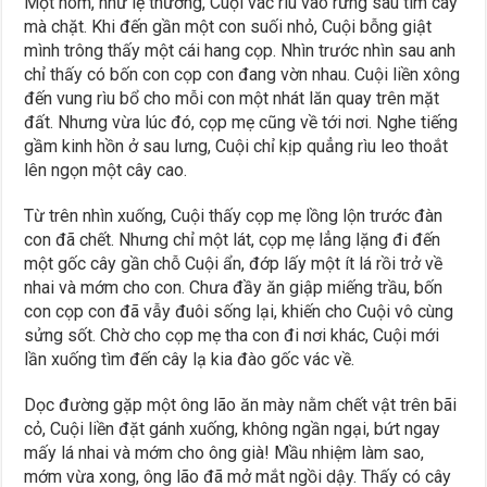
Một hôm, như lệ thường, Cuội vác rìu vào rừng sâu tìm cây
mà chặt. Khi đến gần một con suối nhỏ, Cuội bỗng giật
mình trông thấy một cái hang cọp. Nhìn trước nhìn sau anh
chỉ thấy có bốn con cọp con đang vờn nhau. Cuội liền xông
đến vung rìu bổ cho mỗi con một nhát lăn quay trên mặt
đất. Nhưng vừa lúc đó, cọp mẹ cũng về tới nơi. Nghe tiếng
gầm kinh hồn ở sau lưng, Cuội chỉ kịp quẳng rìu leo thoắt
lên ngọn một cây cao.
Từ trên nhìn xuống, Cuội thấy cọp mẹ lồng lộn trước đàn
con đã chết. Nhưng chỉ một lát, cọp mẹ lẳng lặng đi đến
một gốc cây gần chỗ Cuội ẩn, đớp lấy một ít lá rồi trở về
nhai và mớm cho con. Chưa đầy ăn giập miếng trầu, bốn
con cọp con đã vẫy đuôi sống lại, khiến cho Cuội vô cùng
sửng sốt. Chờ cho cọp mẹ tha con đi nơi khác, Cuội mới
lần xuống tìm đến cây lạ kia đào gốc vác về.
Dọc đường gặp một ông lão ăn mày nằm chết vật trên bãi
cỏ, Cuội liền đặt gánh xuống, không ngần ngại, bứt ngay
mấy lá nhai và mớm cho ông già! Mầu nhiệm làm sao,
mớm vừa xong, ông lão đã mở mắt ngồi dậy. Thấy có cây