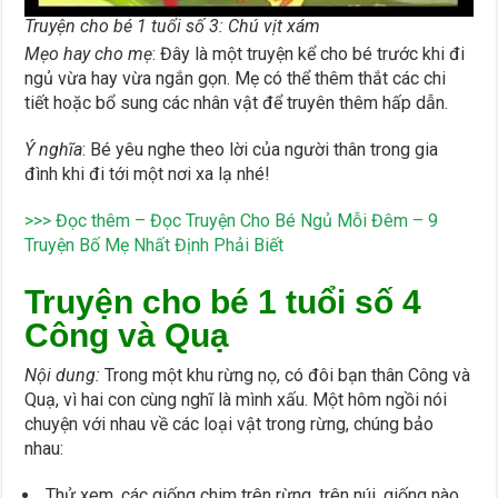
Truyện cho bé 1 tuổi số 3: Chú vịt xám
Mẹo hay cho mẹ
: Đây là một truyện kể cho bé trước khi đi
ngủ vừa hay vừa ngắn gọn. Mẹ có thể thêm thắt các chi
tiết hoặc bổ sung các nhân vật để truyên thêm hấp dẫn.
Ý nghĩa
: Bé yêu nghe theo lời của người thân trong gia
đình khi đi tới một nơi xa lạ nhé!
>>> Đọc thêm –
Đọc Truyện Cho Bé Ngủ Mỗi Đêm – 9
Truyện Bố Mẹ Nhất Định Phải Biết
Truyện cho bé 1 tuổi số 4
Công và Quạ
Nội dung:
Trong một khu rừng nọ, có đôi bạn thân Công và
Quạ, vì hai con cùng nghĩ là mình xấu. Một hôm ngồi nói
chuyện với nhau về các loại vật trong rừng, chúng bảo
nhau:
Thử xem, các giống chim trên rừng, trên núi, giống nào