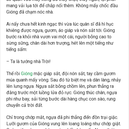
mang vải lụa tới để chắp nối thêm. Không mấy chốc đầu
Gióng đã chạm nóc nhà.
Ai nấy chưa hết kinh ngạc thì vừa lúc quân sĩ đã hì hục
khiêng được ngựa, gươm, áo giáp và nón sắt tới. Gióng
bước ra khỏi nhà vươn vai một cái, người bỗng cao to
sừng sững, chân dài hơn trượng, hét lên một tiếng như
tiếng sấm:
– Ta là tướng nhà Trời!
Thế rồi
Gióng
mặc giáp sắt, đội nón sắt, tay cầm gươm
múa quanh mấy vòng. Sau đó từ biệt mẹ và dân làng, nhảy
lên lưng ngựa. Ngựa sắt bỗng chồm lên, phun thẳng ra
đằng trước một luồng lửa đỏ rực. Gióng thúc chân, ngựa
phi như bay, sải từng bước dài hàng chục con sào, rung
chuyển cả trời đất.
Chỉ trong chớp mắt, ngựa đã phi thẳng đến đồn trại giặc.
Lưỡi gươm của Gióng vung lên loang loáng như chớp giật.