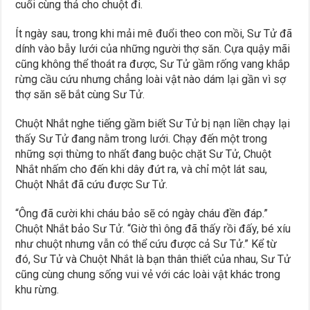
cuối cùng thả cho chuột đi.
Ít ngày sau, trong khi mải mê đuổi theo con mồi, Sư Tử đã
dính vào bẫy lưới của những người thợ săn. Cựa quậy mãi
cũng không thể thoát ra được, Sư Tử gầm rống vang khắp
rừng cầu cứu nhưng chẳng loài vật nào dám lại gần vì sợ
thợ săn sẽ bắt cùng Sư Tử.
Chuột Nhắt nghe tiếng gầm biết Sư Tử bị nạn liền chạy lại
thấy Sư Tử đang nằm trong lưới. Chạy đến một trong
những sợi thừng to nhất đang buộc chặt Sư Tử, Chuột
Nhắt nhấm cho đến khi dây đứt ra, và chỉ một lát sau,
Chuột Nhắt đã cứu được Sư Tử.
“Ông đã cười khi cháu bảo sẽ có ngày cháu đền đáp.”
Chuột Nhắt bảo Sư Tử. “Giờ thì ông đã thấy rồi đấy, bé xíu
như chuột nhưng vẫn có thể cứu được cả Sư Tử.” Kể từ
đó, Sư Tử và Chuột Nhắt là bạn thân thiết của nhau, Sư Tử
cũng cùng chung sống vui vẻ với các loài vật khác trong
khu rừng.