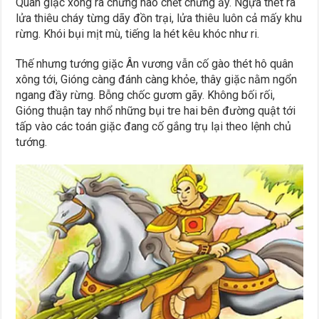
Quân giặc xông ra chừng nào chết chừng ấy. Ngựa thét ra
lửa thiêu cháy từng dãy đồn trại, lửa thiêu luôn cả mấy khu
rừng. Khói bụi mịt mù, tiếng la hét kêu khóc như ri.
Thế nhưng tướng giặc Ân vương vẫn cố gào thét hô quân
xông tới, Gióng càng đánh càng khỏe, thây giặc nằm ngổn
ngang đầy rừng. Bỗng chốc gươm gãy. Không bối rối,
Gióng thuận tay nhổ những bụi tre hai bên đường quật tới
tấp vào các toán giặc đang cố gắng trụ lại theo lệnh chủ
tướng.