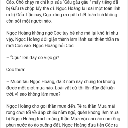
Cáo. Chó chạy ra chỉ kịp sủa “Gâu gâu gâu ” mấy tiếng đã
bị Gấu ra chộp lấy tha đi. Ngọc Hoàng lại sai một toán lính
ra trị Gấu. Lần này, Cọp xông ra quật chết toán lính không
còn sót một người nào.
Ngọc Hoàng không ngờ Cóc tuy bé nhỏ mà lại khó trị như
vậy, Ngọc Hoàng đổi giận thành làm lành sai thiên thần ra
mời Cóc vào. Ngọc Hoàng hỏi Cóc:
– “Cậu” lên đây có việc gì?
Cóc thưa:
– Muôn tâu Ngọc Hoàng, đã 3 năm nay chúng tôi không
được một giọt mưa nào. Loài vật cử tôi lên đây để kiện
trời, vì sao không làm mưa?
Ngọc Hoàng cho gọi thần mưa đến. Té ra thần Mưa mải
rong chơi tối về đắp chiếu nằm ngủ, quên không làm mưa
bị Ngọc Hoàng trách mắng, thần Mưa vội sai các con rồng
phun nước ào ào xuống đất. Ngọc Hoàng đưa tiễn Cóc ra