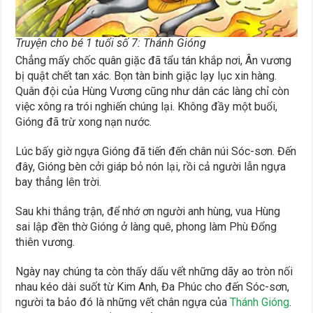
Truyện cho bé 1 tuổi số 7: Thánh Gióng
Chẳng mấy chốc quân giặc đã tẩu tán khắp nơi, Ân vương
bị quật chết tan xác. Bọn tàn binh giặc lạy lục xin hàng.
Quân đội của Hùng Vương cũng như dân các làng chỉ còn
việc xông ra trói nghiến chúng lại. Không đầy một buổi,
Gióng đã trừ xong nạn nước.
Lúc bấy giờ ngựa Gióng đã tiến đến chân núi Sóc-sơn. Đến
đây, Gióng bèn cởi giáp bỏ nón lại, rồi cả người lẫn ngựa
bay thẳng lên trời.
Sau khi thắng trận, để nhớ ơn người anh hùng, vua Hùng
sai lập đền thờ Gióng ở làng quê, phong làm Phù Đổng
thiên vương.
Ngày nay chúng ta còn thấy dấu vết những dãy ao tròn nối
nhau kéo dài suốt từ Kim Anh, Đa Phúc cho đến Sóc-sơn,
người ta bảo đó là những vết chân ngựa của
Thánh Gióng
.