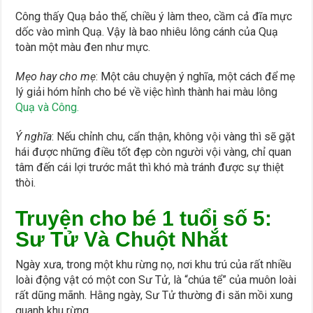
Công thấy Quạ bảo thế, chiều ý làm theo, cầm cả đĩa mực
dốc vào mình Quạ. Vậy là bao nhiêu lông cánh của Quạ
toàn một màu đen như mực.
Mẹo hay cho mẹ
: Một câu chuyện ý nghĩa, một cách để mẹ
lý giải hóm hỉnh cho bé về việc hình thành hai màu lông
Quạ và Công.
Ý nghĩa
: Nếu chỉnh chu, cẩn thận, không vội vàng thì sẽ gặt
hái được những điều tốt đẹp còn người vội vàng, chỉ quan
tâm đến cái lợi trước mắt thì khó mà tránh được sự thiệt
thòi.
Truyện cho bé 1 tuổi số 5:
Sư Tử Và Chuột Nhắt
Ngày xưa, trong một khu rừng nọ, nơi khu trú của rất nhiều
loài động vật có một con Sư Tử, là “chúa tể” của muôn loài
rất dũng mãnh. Hằng ngày, Sư Tử thường đi săn mồi xung
quanh khu rừng.