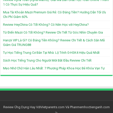
1 Có Thực Sự Hiệu Quả?
Mua Tài Khoản Mazii Premium Giá Rẻ: Có Đáng Tiền? Hướng Dẫn Tối Ưu
Chi Phí Giảm 60%
Review HeyChina Có Tốt Không? Có Nên Học với HeyChina?
Từ Điển Mazii Có Tốt Không? Review Chi Tiết Từ Góc Nhìn Chuyên Gia
Hanzii VIP Là Gì? Có Đáng Tiền Không? Review Chi Tiết & Cách Săn Mã
Giảm Giá TRUNG88
Tự Học Tiếng Trung Cơ Bản Tại Nhà: Lộ Trình 0-HSK4 Hiệu Quả Nhất
Sách Học Tiếng Trung Cho Người Mới Bắt Đầu Review Chi Tiết
Mẹo Nhớ Chữ Hán Lâu Nhất: 7 Phương Pháp Khoa Học Bẻ Khóa Vạn Tự
Review Ứng Dụng Hay Với
Vietparents.com
Và
Phanmemhoctienganh.com