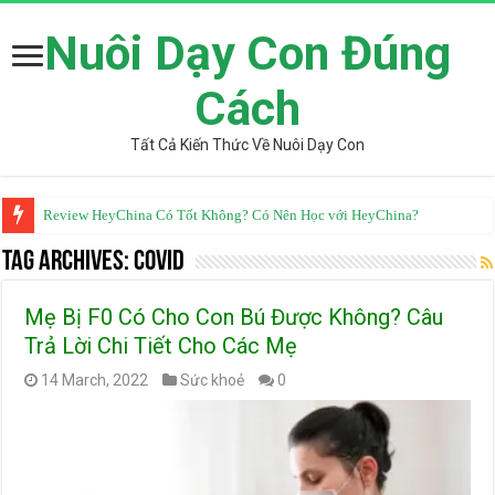
Nuôi Dạy Con Đúng
Cách
Tất Cả Kiến Thức Về Nuôi Dạy Con
Review HeyChina Có Tốt Không? Có Nên Học với HeyChina?
Tag Archives:
Covid
Mẹ Bị F0 Có Cho Con Bú Được Không? Câu
Trả Lời Chi Tiết Cho Các Mẹ
14 March, 2022
Sức khoẻ
0