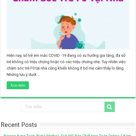
Hiện nay, số trẻ em mắc COVID -19 đang có xu hướng gia tăng, đa số
trẻ không có triệu chứng hoặc có các triệu chứng nhẹ. Tuy nhiên việc
chăm sóc trẻ F0 tại nhà cũng khiến không ít bố mẹ cảm thấy lo lắng.
Những lưu ý dưới …
Xem thêm
Recent Posts
Review Kyna Toán (Kyna Maths): Giải Mã Bản Chất Học Toán Online 1 Kèm