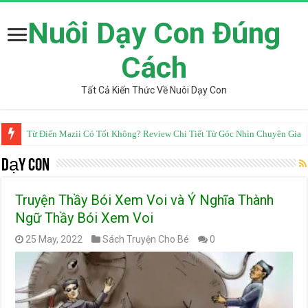
Nuôi Dạy Con Đúng
Cách
Tất Cả Kiến Thức Về Nuôi Dạy Con
Từ Điển Mazii Có Tốt Không? Review Chi Tiết Từ Góc Nhìn Chuyên Gia
Dạy Con
Truyện Thầy Bói Xem Voi và Ý Nghĩa Thành
Ngữ Thầy Bói Xem Voi
25 May, 2022
Sách Truyện Cho Bé
0