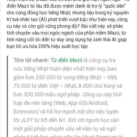
điển Mazii từ lâu đã được mệnh danh là trợ lý “quốc dân”
cho cộng đồng học tiếng Nhật, nhưng liệu trong kỷ nguyên
trí tuệ nhân tạo (AI) phát triển vượt bậc như hiện nay, công
cụ này có còn giữ vững phong độ? Bài viết này sẽ phân
tích chuyên sâu mọi ngóc ngách của phần mềm Mazii, từ
tính năng cốt lõi đến tư duy ứng dụng hệ sinh thái AI giúp
bạn tối ưu hóa 200% hiệu suất học tập.
Tóm tắt nhanh:
Từ điển Mazii
là công cụ tra
cứu tiếng Nhật toàn diện nhất hiện nay, bao
gồm hơn 250.000 từ vựng tiếng Nhật – Việt,
75.000 từ điển Việt – Nhật, 8.000 chữ Kanji và
hơn 500.000 mẫu ngữ pháp. Công cụ này tích
hợp đa nền tảng (Web, App iOS/Android,
Extension) và hỗ trợ mạnh mẽ cho việc luyện
thi JLPT từ N5 đến N1. Đối với người học cần
một giải pháp chuyên sâu về Hán tự và ngữ