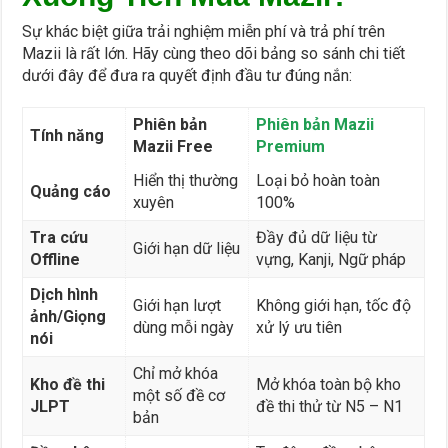
Sự khác biệt giữa trải nghiệm miễn phí và trả phí trên
Mazii là rất lớn. Hãy cùng theo dõi bảng so sánh chi tiết
dưới đây để đưa ra quyết định đầu tư đúng nắn:
Phiên bản
Phiên bản Mazii
Tính năng
Mazii Free
Premium
Hiển thị thường
Loại bỏ hoàn toàn
Quảng cáo
xuyên
100%
Tra cứu
Đầy đủ dữ liệu từ
Giới hạn dữ liệu
Offline
vựng, Kanji, Ngữ pháp
Dịch hình
Giới hạn lượt
Không giới hạn, tốc độ
ảnh/Giọng
dùng mỗi ngày
xử lý ưu tiên
nói
Chỉ mở khóa
Kho đề thi
Mở khóa toàn bộ kho
một số đề cơ
JLPT
đề thi thử từ N5 – N1
bản