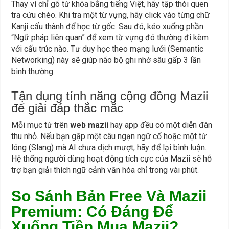
Thay vì chỉ gõ từ khóa bằng tiếng Việt, hãy tập thói quen
tra cứu chéo. Khi tra một từ vựng, hãy click vào từng chữ
Kanji cấu thành để học từ gốc. Sau đó, kéo xuống phần
“Ngữ pháp liên quan” để xem từ vựng đó thường đi kèm
với cấu trúc nào. Tư duy học theo mạng lưới (Semantic
Networking) này sẽ giúp não bộ ghi nhớ sâu gấp 3 lần
bình thường.
Tận dụng tính năng cộng đồng Mazii
để giải đáp thắc mắc
Mỗi mục từ trên
web mazii
hay app đều có một diễn đàn
thu nhỏ. Nếu bạn gặp một câu ngạn ngữ cổ hoặc một từ
lóng (Slang) mà AI chưa dịch mượt, hãy để lại bình luận.
Hệ thống người dùng hoạt động tích cực của Mazii sẽ hỗ
trợ bạn giải thích ngữ cảnh văn hóa chỉ trong vài phút.
So Sánh Bản Free Và Mazii
Premium: Có Đáng Để
Xuống Tiền Mua Mazii?