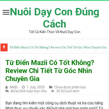
Nuôi Dạy Con Đúng
Cách
Tất Cả Kiến Thức Về Nuôi Dạy Con
Từ Điển Mazii Có Tốt Không? Review Chi Tiết Từ Góc Nhìn Chuyên Gia
Từ Điển Mazii Có Tốt Không?
Review Chi Tiết Từ Góc Nhìn
Chuyên Gia
MeBi
1 July, 2026
Chưa được phân loại
Để lại bình luận bạn nha
35 Số lượt xem
Bạn đang tìm kiếm một công cụ dịch thuật và tra cứu tiếng
Nhật thực sự chuẩn xác để bứt phá giới hạn ngôn ngữ? Từ