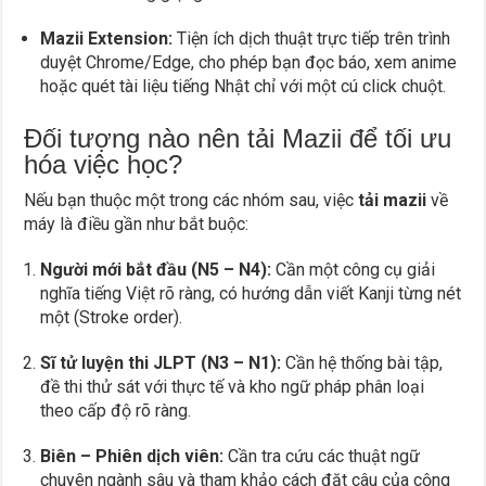
Mazii Extension:
Tiện ích dịch thuật trực tiếp trên trình
duyệt Chrome/Edge, cho phép bạn đọc báo, xem anime
hoặc quét tài liệu tiếng Nhật chỉ với một cú click chuột.
Đối tượng nào nên tải Mazii để tối ưu
hóa việc học?
Nếu bạn thuộc một trong các nhóm sau, việc
tải mazii
về
máy là điều gần như bắt buộc:
Người mới bắt đầu (N5 – N4):
Cần một công cụ giải
nghĩa tiếng Việt rõ ràng, có hướng dẫn viết Kanji từng nét
một (Stroke order).
Sĩ tử luyện thi JLPT (N3 – N1):
Cần hệ thống bài tập,
đề thi thử sát với thực tế và kho ngữ pháp phân loại
theo cấp độ rõ ràng.
Biên – Phiên dịch viên:
Cần tra cứu các thuật ngữ
chuyên ngành sâu và tham khảo cách đặt câu của cộng