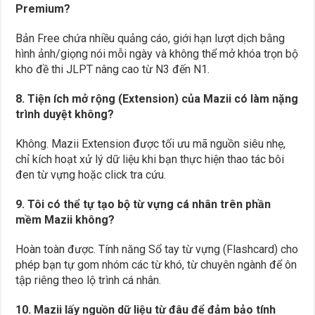
Premium?
Bản Free chứa nhiều quảng cáo, giới hạn lượt dịch bằng
hình ảnh/giọng nói mỗi ngày và không thể mở khóa trọn bộ
kho đề thi JLPT nâng cao từ N3 đến N1.
8. Tiện ích mở rộng (Extension) của Mazii có làm nặng
trình duyệt không?
Không. Mazii Extension được tối ưu mã nguồn siêu nhẹ,
chỉ kích hoạt xử lý dữ liệu khi bạn thực hiện thao tác bôi
đen từ vựng hoặc click tra cứu.
9. Tôi có thể tự tạo bộ từ vựng cá nhân trên phần
mềm Mazii không?
Hoàn toàn được. Tính năng Sổ tay từ vựng (Flashcard) cho
phép bạn tự gom nhóm các từ khó, từ chuyên ngành để ôn
tập riêng theo lộ trình cá nhân.
10. Mazii lấy nguồn dữ liệu từ đâu để đảm bảo tính