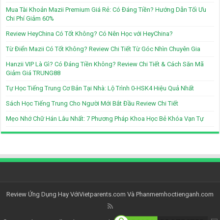
Mua Tài Khoản Mazii Premium Giá Rẻ: Có Đáng Tiền? Hướng Dẫn Tối Ưu
Chi Phí Giảm 60%
Review HeyChina Có Tốt Không? Có Nên Học với HeyChina?
Từ Điển Mazii Có Tốt Không? Review Chi Tiết Từ Góc Nhìn Chuyên Gia
Hanzii VIP Là Gì? Có Đáng Tiền Không? Review Chi Tiết & Cách Săn Mã
Giảm Giá TRUNG88
Tự Học Tiếng Trung Cơ Bản Tại Nhà: Lộ Trình 0-HSK4 Hiệu Quả Nhất
Sách Học Tiếng Trung Cho Người Mới Bắt Đầu Review Chi Tiết
Mẹo Nhớ Chữ Hán Lâu Nhất: 7 Phương Pháp Khoa Học Bẻ Khóa Vạn Tự
Review Ứng Dụng Hay Với
Vietparents.com
Và
Phanmemhoctienganh.com