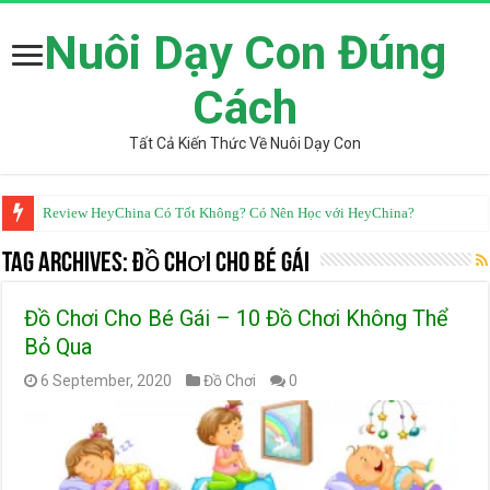
Nuôi Dạy Con Đúng
Cách
Tất Cả Kiến Thức Về Nuôi Dạy Con
Review HeyChina Có Tốt Không? Có Nên Học với HeyChina?
Tag Archives:
Đồ Chơi Cho Bé Gái
Đồ Chơi Cho Bé Gái – 10 Đồ Chơi Không Thể
Bỏ Qua
6 September, 2020
Đồ Chơi
0