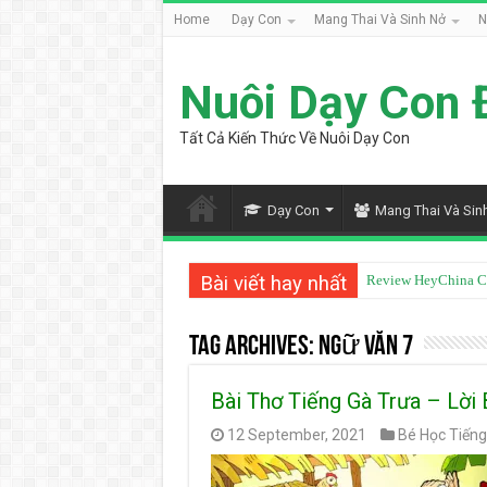
Home
Dạy Con
Mang Thai Và Sinh Nở
N
Nuôi Dạy Con 
Tất Cả Kiến Thức Về Nuôi Dạy Con
Dạy Con
Mang Thai Và Sin
Bài viết hay nhất
Review HeyChina C
Tag Archives:
Ngữ Văn 7
Bài Thơ Tiếng Gà Trưa – Lời
12 September, 2021
Bé Học Tiếng