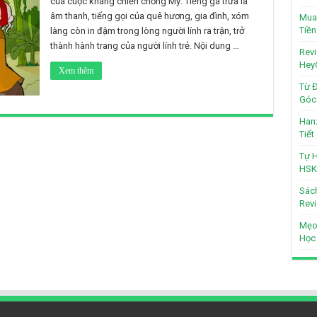
của cuộc kháng chiến chống Mỹ. Tiếng gà trưa là
âm thanh, tiếng gọi của quê hương, gia đình, xóm
Mua 
Tiền
làng còn in đậm trong lòng người lính ra trận, trở
thành hành trang của người lính trẻ. Nội dung …
Revi
Hey
Xem thêm
Từ Đ
Góc 
Hanz
Tiế
Tự H
HSK
Sách
Revi
Mẹo
Học