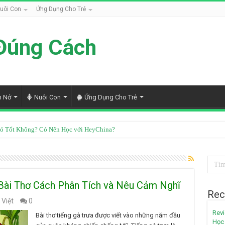
uôi Con
Ứng Dụng Cho Trẻ
Đúng Cách
h Nở
Nuôi Con
Ứng Dụng Cho Trẻ
ó Tốt Không? Có Nên Học với HeyChina?
 Bài Thơ Cách Phân Tích và Nêu Cảm Nghĩ
Rec
 Việt
0
Revi
Bài thơ tiếng gà trưa được viết vào những năm đầu
Học 