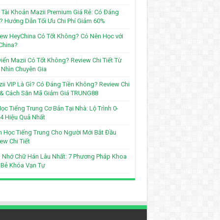
Tài Khoản Mazii Premium Giá Rẻ: Có Đáng
? Hướng Dẫn Tối Ưu Chi Phí Giảm 60%
ew HeyChina Có Tốt Không? Có Nên Học với
China?
iển Mazii Có Tốt Không? Review Chi Tiết Từ
Nhìn Chuyên Gia
ii VIP Là Gì? Có Đáng Tiền Không? Review Chi
t & Cách Săn Mã Giảm Giá TRUNG88
ọc Tiếng Trung Cơ Bản Tại Nhà: Lộ Trình 0-
4 Hiệu Quả Nhất
 Học Tiếng Trung Cho Người Mới Bắt Đầu
ew Chi Tiết
 Nhớ Chữ Hán Lâu Nhất: 7 Phương Pháp Khoa
 Bẻ Khóa Vạn Tự