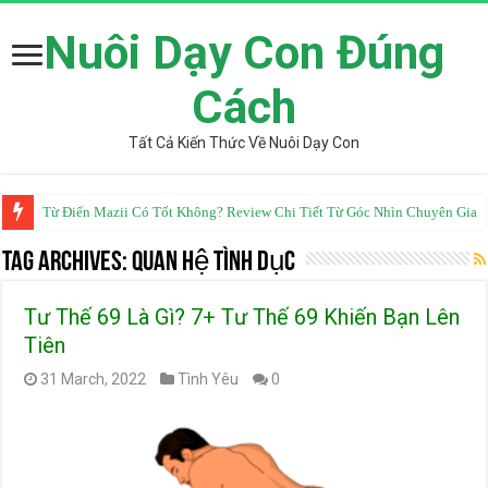
Nuôi Dạy Con Đúng
Cách
Tất Cả Kiến Thức Về Nuôi Dạy Con
Từ Điển Mazii Có Tốt Không? Review Chi Tiết Từ Góc Nhìn Chuyên Gia
Tag Archives:
Quan Hệ Tình Dục
Tư Thế 69 Là Gì? 7+ Tư Thế 69 Khiến Bạn Lên
Tiên
31 March, 2022
Tình Yêu
0