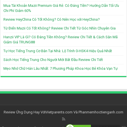
Mua Tài Khoản Mazii Premium Giá Rẻ: Có Đáng Tiền? Hướng Dẫn Tối Ưu
Chi Phí Giảm 60%
Review HeyChina Có Tốt Không? Có Nên Học với HeyChina?
Từ Điển Mazii Có Tốt Không? Review Chi Tiết Từ Góc Nhìn Chuyên Gia
Hanzii VIP Là Gì? Có Đáng Tiền Không? Review Chi Tiết & Cách Săn Mã
Giảm Giá TRUNG88
Tự Học Tiếng Trung Cơ Bản Tại Nhà: Lộ Trình 0-HSK4 Hiệu Quả Nhất
Sách Học Tiếng Trung Cho Người Mới Bắt Đầu Review Chi Tiết
Mẹo Nhớ Chữ Hán Lâu Nhất: 7 Phương Pháp Khoa Học Bẻ Khóa Vạn Tự
Review Ứng Dụng Hay Với
Vietparents.com
Và
Phanmemhoctienganh.com