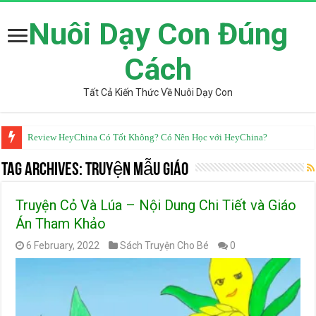
Nuôi Dạy Con Đúng
Cách
Tất Cả Kiến Thức Về Nuôi Dạy Con
Review HeyChina Có Tốt Không? Có Nên Học với HeyChina?
Từ Điển Mazii Có Tốt Không? Review Chi Tiết Từ Góc Nhìn Chuyên Gia
Tag Archives:
Truyện Mẫu Giáo
Truyện Cỏ Và Lúa – Nội Dung Chi Tiết và Giáo
Án Tham Khảo
6 February, 2022
Sách Truyện Cho Bé
0