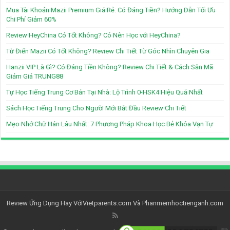
Mua Tài Khoản Mazii Premium Giá Rẻ: Có Đáng Tiền? Hướng Dẫn Tối Ưu
Chi Phí Giảm 60%
Review HeyChina Có Tốt Không? Có Nên Học với HeyChina?
Từ Điển Mazii Có Tốt Không? Review Chi Tiết Từ Góc Nhìn Chuyên Gia
Hanzii VIP Là Gì? Có Đáng Tiền Không? Review Chi Tiết & Cách Săn Mã
Giảm Giá TRUNG88
Tự Học Tiếng Trung Cơ Bản Tại Nhà: Lộ Trình 0-HSK4 Hiệu Quả Nhất
Sách Học Tiếng Trung Cho Người Mới Bắt Đầu Review Chi Tiết
Mẹo Nhớ Chữ Hán Lâu Nhất: 7 Phương Pháp Khoa Học Bẻ Khóa Vạn Tự
Review Ứng Dụng Hay Với
Vietparents.com
Và
Phanmemhoctienganh.com