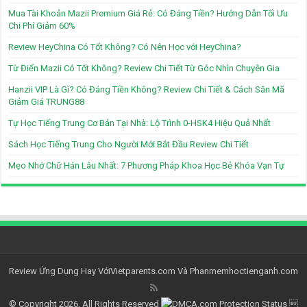
Mua Tài Khoản Mazii Premium Giá Rẻ: Có Đáng Tiền? Hướng Dẫn Tối Ưu
Chi Phí Giảm 60%
Review HeyChina Có Tốt Không? Có Nên Học với HeyChina?
Từ Điển Mazii Có Tốt Không? Review Chi Tiết Từ Góc Nhìn Chuyên Gia
Hanzii VIP Là Gì? Có Đáng Tiền Không? Review Chi Tiết & Cách Săn Mã
Giảm Giá TRUNG88
Tự Học Tiếng Trung Cơ Bản Tại Nhà: Lộ Trình 0-HSK4 Hiệu Quả Nhất
Sách Học Tiếng Trung Cho Người Mới Bắt Đầu Review Chi Tiết
Mẹo Nhớ Chữ Hán Lâu Nhất: 7 Phương Pháp Khoa Học Bẻ Khóa Vạn Tự
Review Ứng Dụng Hay Với
Vietparents.com
Và
Phanmemhoctienganh.com
© Copyright 2026, All Rights Reserved
