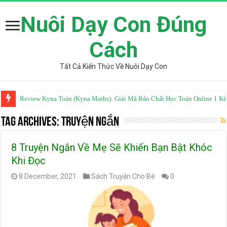
Nuôi Dạy Con Đúng
Cách
Tất Cả Kiến Thức Về Nuôi Dạy Con
Review Kyna Toán (Kyna Maths): Giải Mã Bản Chất Học Toán Online 1 K
Tag Archives:
Truyện Ngắn
8 Truyện Ngắn Về Mẹ Sẽ Khiến Bạn Bật Khóc
Khi Đọc
8 December, 2021
Sách Truyện Cho Bé
0