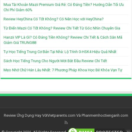
Mua Tài Khoản Mazii Premium Giá Rẻ: Có Đáng Tiền? Hướng Dẫn Tối Ưu
Chi Phí Giảm 60%
Review HeyChina Có Tốt Không? Có Nên Học với HeyChina?
Từ Điển Mazii Có Tốt Không? Review Chi Tiết Từ Góc Nhìn Chuyên Gia
Hanzii VIP Là Gì? Có Đáng Tiền Không? Review Chi Tiết & Cách Săn Mã
Giảm Giá TRUNG88
Tự Học Tiếng Trung Cơ Bản Tại Nhà: Lộ Trình 0-HSK4 Hiệu Quả Nhất
Sách Học Tiếng Trung Cho Người Mới Bắt Đầu Review Chi Tiết
Mẹo Nhớ Chữ Hán Lâu Nhất: 7 Phương Pháp Khoa Học Bẻ Khóa Vạn Tự
Review Ứng Dụng Hay Với
Vietparents.com
Và
Phanmemhoctienganh.com