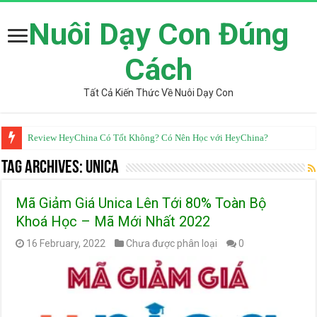
Nuôi Dạy Con Đúng
Cách
Tất Cả Kiến Thức Về Nuôi Dạy Con
Review HeyChina Có Tốt Không? Có Nên Học với HeyChina?
Tag Archives:
Unica
Mã Giảm Giá Unica Lên Tới 80% Toàn Bộ
Khoá Học – Mã Mới Nhất 2022
16 February, 2022
Chưa được phân loại
0