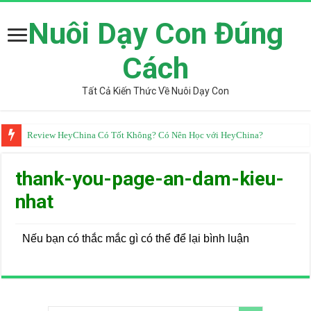
Nuôi Dạy Con Đúng
Cách
Tất Cả Kiến Thức Về Nuôi Dạy Con
Review HeyChina Có Tốt Không? Có Nên Học với HeyChina?
thank-you-page-an-dam-kieu-
nhat
Nếu bạn có thắc mắc gì có thể để lại bình luận