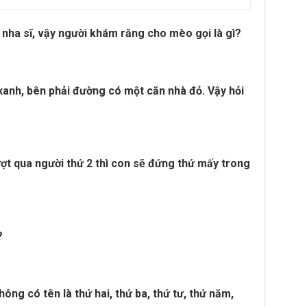
 nha sĩ, vậy người khám răng cho mèo gọi là gì?
xanh, bên phải đường có một căn nhà đỏ. Vậy hỏi
ượt qua người thứ 2 thì con sẽ đứng thứ mấy trong
?
hông có tên là thứ hai, thứ ba, thứ tư, thứ năm,