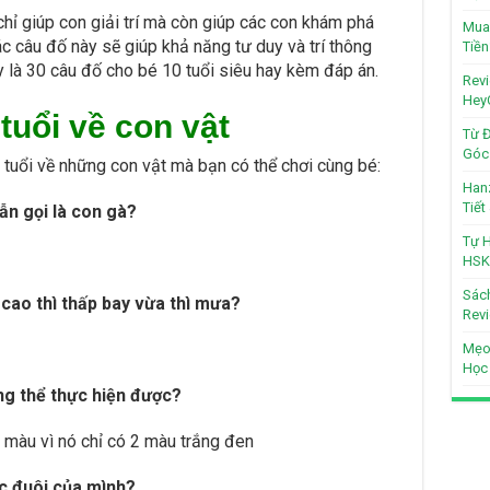
hỉ giúp con giải trí mà còn giúp các con khám phá
Mua 
các câu đố này sẽ giúp khả năng tư duy và trí thông
Tiền
 là 30 câu đố cho bé 10 tuổi siêu hay kèm đáp án.
Revi
Hey
tuổi về con vật
Từ Đ
Góc 
 tuổi về những con vật mà bạn có thể chơi cùng bé:
Hanz
Tiế
ẫn gọi là con gà?
Tự H
HSK
Sách
 cao thì thấp bay vừa thì mưa?
Revi
Mẹo
Học
ng thể thực hiện được?
 màu vì nó chỉ có 2 màu trắng đen
c đuôi của mình?