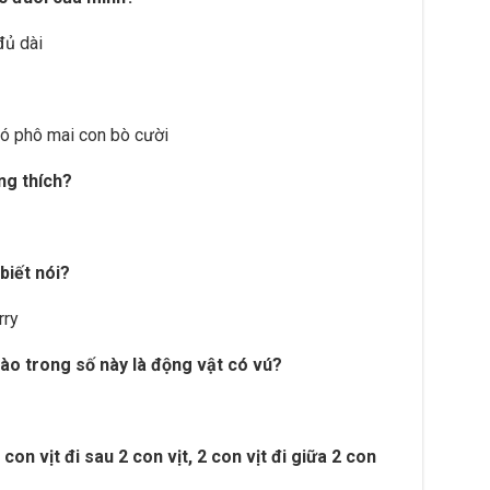
đủ dài
có phô mai con bò cười
ũng thích?
biết nói?
rry
nào trong số này là động vật có vú?
 con vịt đi sau 2 con vịt, 2 con vịt đi giữa 2 con