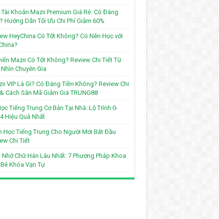
Tài Khoản Mazii Premium Giá Rẻ: Có Đáng
? Hướng Dẫn Tối Ưu Chi Phí Giảm 60%
ew HeyChina Có Tốt Không? Có Nên Học với
China?
iển Mazii Có Tốt Không? Review Chi Tiết Từ
Nhìn Chuyên Gia
ii VIP Là Gì? Có Đáng Tiền Không? Review Chi
t & Cách Săn Mã Giảm Giá TRUNG88
ọc Tiếng Trung Cơ Bản Tại Nhà: Lộ Trình 0-
4 Hiệu Quả Nhất
 Học Tiếng Trung Cho Người Mới Bắt Đầu
ew Chi Tiết
 Nhớ Chữ Hán Lâu Nhất: 7 Phương Pháp Khoa
 Bẻ Khóa Vạn Tự