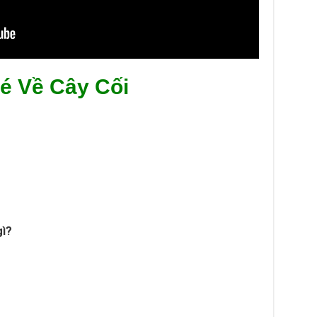
é Về Cây Cối
gì?