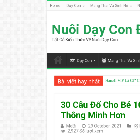
Home
Dạy Con
Mang Thai Và Sinh Nở
N
Nuôi Dạy Con 
Tất Cả Kiến Thức Về Nuôi Dạy Con
Dạy Con
Mang Thai Và Sin
Bài viết hay nhất
Hanzii VIP Là Gì? 
30 Câu Đố Cho Bé 10
Thông Minh Hơn
MeBi
29 October, 2021
Kỹ
2,927 Số lượt xem