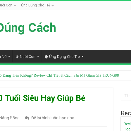
uôi Con
Ứng Dụng Cho Trẻ
Đúng Cách
h Nở
Nuôi Con
Ứng Dụng Cho Trẻ
Có Đáng Tiền Không? Review Chi Tiết & Cách Săn Mã Giảm Giá TRUNG88
 Tuổi Siêu Hay Giúp Bé
Rec
 Năng Sống
Để lại bình luận bạn nha
Revi
Học 