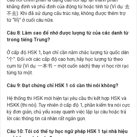
khẳng định và phủ định của động từ hoặc tính từ (Ví dụ: 去
不去). Khi đã sử dụng cấu trúc này, không được thêm trợ
từ “吗” ở cuối câu nữa.
Câu 8: Làm sao để nhớ được lượng từ của các danh từ
trong tiếng Trung?
Ở cấp độ HSK 1, bạn chỉ cần nắm chắc lượng từ quốc dân
“个”. Đối với các cấp độ cao hơn, hãy học lượng từ theo
cụm từ (Ví dụ: 一本书 – một cuốn sách) thay vì học rời rạc
từng từ một.
Câu 9: Đạt chứng chỉ HSK 1 có cần thi nói không?
Hệ thống thi HSK mới hiện tại yêu cầu thi kết hợp HSK và
HSKK (thi nói). Tuy nhiên ở cấp độ 1, phần kiểm tra nói cực
kỳ đơn giản, chủ yếu xoay quanh việc lặp lại câu hoặc trả
lời các thông tin cá nhân rất ngắn gọn.
Câu 10: Tôi có thể tự học ngữ pháp HSK 1 tại nhà hiệu