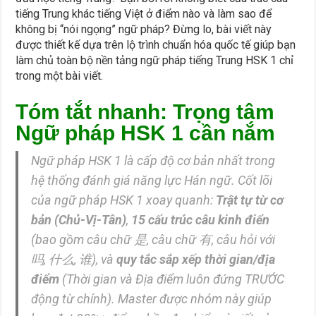
tiếng Trung khác tiếng Việt ở điểm nào và làm sao để
không bị “nói ngọng” ngữ pháp? Đừng lo, bài viết này
được thiết kế dựa trên lộ trình chuẩn hóa quốc tế giúp bạn
làm chủ toàn bộ nền tảng ngữ pháp tiếng Trung HSK 1 chỉ
trong một bài viết.
Tóm tắt nhanh: Trọng tâm
Ngữ pháp HSK 1 cần nắm
Ngữ pháp HSK 1 là cấp độ cơ bản nhất trong
hệ thống đánh giá năng lực Hán ngữ. Cốt lõi
của ngữ pháp HSK 1 xoay quanh:
Trật tự từ cơ
bản (Chủ-Vị-Tân)
,
15 cấu trúc câu kinh điển
(bao gồm câu chữ
是
, câu chữ
有
, câu hỏi với
吗
,
什么
,
谁
), và
quy tắc sắp xếp thời gian/địa
điểm
(Thời gian và Địa điểm luôn đứng TRƯỚC
động từ chính). Master được nhóm này giúp