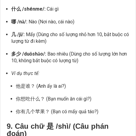
什么 /shénme/:
Cái gì
哪 /nǎ/:
Nào (Nơi nào, cái nào)
几 /jǐ/:
Mấy (Dùng cho số lượng nhỏ hơn 10, bắt buộc có
lượng từ đi kèm)
多少 /duōshǎo/:
Bao nhiêu (Dùng cho số lượng lớn hơn
10, không bắt buộc có lượng từ)
Ví dụ thực tế:
他是谁？ (Anh ấy là ai?)
你想吃什么？ (Bạn muốn ăn cái gì?)
你有几个苹果？ (Bạn có mấy quả táo?)
9. Câu chữ 是 /shì/ (Câu phán
đoán)