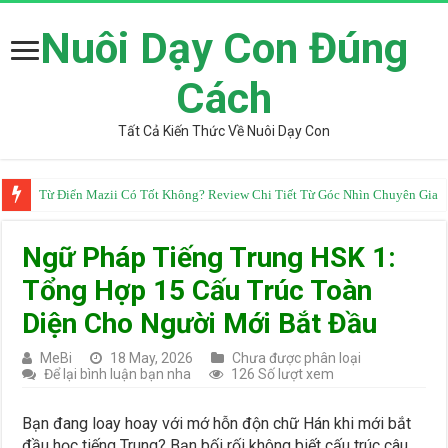
Nuôi Dạy Con Đúng
Cách
Tất Cả Kiến Thức Về Nuôi Dạy Con
Từ Điển Mazii Có Tốt Không? Review Chi Tiết Từ Góc Nhìn Chuyên Gia
Ngữ Pháp Tiếng Trung HSK 1:
Tổng Hợp 15 Cấu Trúc Toàn
Diện Cho Người Mới Bắt Đầu
MeBi
18 May, 2026
Chưa được phân loại
Để lại bình luận bạn nha
126 Số lượt xem
Bạn đang loay hoay với mớ hỗn độn chữ Hán khi mới bắt
đầu học tiếng Trung? Bạn bối rối không biết cấu trúc câu