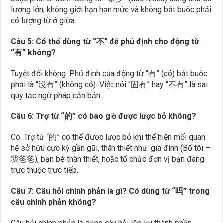
lượng lớn, không giới hạn hạn mức và không bắt buộc phải
có lượng từ ở giữa.
Câu 5: Có thể dùng từ “不” để phủ định cho động từ
“有” không?
Tuyệt đối không. Phủ định của động từ “有” (có) bắt buộc
phải là “没有” (không có). Việc nói “固有” hay “不有” là sai
quy tắc ngữ pháp căn bản.
Câu 6: Trợ từ “的” có bao giờ được lược bỏ không?
Có. Trợ từ “的” có thể được lược bỏ khi thể hiện mối quan
hệ sở hữu cực kỳ gần gũi, thân thiết như: gia đình (Bố tôi –
我爸爸), bạn bè thân thiết, hoặc tổ chức đơn vị bạn đang
trực thuộc trực tiếp.
Câu 7: Câu hỏi chính phản là gì? Có dùng từ “吗” trong
câu chính phản không?
Câu hỏi chính phản là dạng câu hỏi lặp lại thành phần