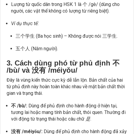
Lượng từ quốc dân trong HSK 1 là 个 /gè/ (dùng cho
người, các vật thể không có lượng từ riêng biệt).
Ví dụ thực tế:
三个学生 (Ba học sinh) – Không được nói 三学生.
五个人 (Năm người).
3. Cách dùng phó từ phủ định 不
/bù/ và 没有 /méiyǒu/
Đây là vùng kiến thức cực kỳ dễ lẫn lộn. Bản chất của hai
từ phủ định này hoàn toàn khác nhau về mặt bản chất thời
gian và trạng thái.
不 /bù/:
Dùng để phủ định cho hành động ở hiện tại,
tương lai hoặc mang tính bản chất, thói quen. Thường đi
với động từ trạng thái hoặc câu chữ
是
.
没有 /méiyǒu/:
Dùng để phủ định cho hành động đã xảy