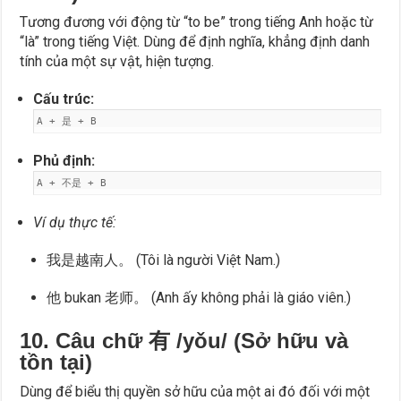
Tương đương với động từ “to be” trong tiếng Anh hoặc từ
“là” trong tiếng Việt. Dùng để định nghĩa, khẳng định danh
tính của một sự vật, hiện tượng.
Cấu trúc:
A + 是 + B
Phủ định:
A + 不是 + B
Ví dụ thực tế:
我是越南人。 (Tôi là người Việt Nam.)
他 bukan 老师。 (Anh ấy không phải là giáo viên.)
10. Câu chữ 有 /yǒu/ (Sở hữu và
tồn tại)
Dùng để biểu thị quyền sở hữu của một ai đó đối với một