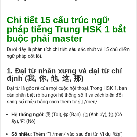
Chi tiết 15 cấu trúc ngữ
pháp tiếng Trung HSK 1 bắt
buộc phải master
Dưới đây là phân tích chi tiết, sâu sắc nhất về 15 chủ điểm
ngữ pháp cốt lõi.
1. Đại từ nhân xưng và đại từ chỉ
định (我, 你, 他, 这, 那)
Đại từ là gốc rễ của mọi cuộc hội thoại. Trong HSK 1, bạn
cần phân biệt rõ ba ngôi hệ thống số ít và cách biến đổi
sang số nhiều bằng cách thêm từ 们 /men/.
Hệ thống ngôi:
我 (Tôi), 你 (Bạn), 他 (Anh ấy), 她 (Cô
ấy), 它 (Nó).
Số nhiều:
Thêm 们 /men/ vào sau đại từ. Ví dụ: 我们