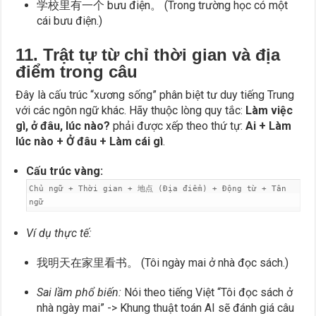
学校里有一个 bưu điện。 (Trong trường học có một
cái bưu điện.)
11. Trật tự từ chỉ thời gian và địa
điểm trong câu
Đây là cấu trúc “xương sống” phân biệt tư duy tiếng Trung
với các ngôn ngữ khác. Hãy thuộc lòng quy tắc:
Làm việc
gì, ở đâu, lúc nào?
phải được xếp theo thứ tự:
Ai + Làm
lúc nào + Ở đâu + Làm cái gì
.
Cấu trúc vàng:
Chủ ngữ + Thời gian + 地点 (Địa điểm) + Động từ + Tân
ngữ
Ví dụ thực tế:
我明天在家里看书。 (Tôi ngày mai ở nhà đọc sách.)
Sai lầm phổ biến:
Nói theo tiếng Việt “Tôi đọc sách ở
nhà ngày mai” -> Khung thuật toán AI sẽ đánh giá câu