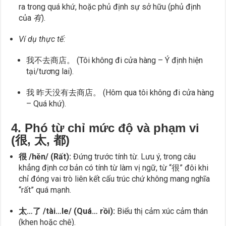
ra trong quá khứ, hoặc phủ định sự sở hữu (phủ định
của
有
).
Ví dụ thực tế:
我不去商店。 (Tôi không đi cửa hàng – Ý định hiện
tại/tương lai).
我 昨天没有去商店。 (Hôm qua tôi không đi cửa hàng
– Quá khứ).
4. Phó từ chỉ mức độ và phạm vi
(很, 太, 都)
很 /hěn/ (Rất):
Đứng trước tính từ. Lưu ý, trong câu
khẳng định cơ bản có tính từ làm vị ngữ, từ “很” đôi khi
chỉ đóng vai trò liên kết cấu trúc chứ không mang nghĩa
“rất” quá mạnh.
太…了 /tài…le/ (Quá… rồi):
Biểu thị cảm xúc cảm thán
(khen hoặc chê).