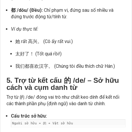
都 /dōu/ (Đều):
Chỉ phạm vi, đứng sau số nhiều và
đứng trước động từ/tính từ.
Ví dụ thực tế:
她 rất 高兴。 (Cô ấy rất vui.)
太好了！ (Tốt quá rồi!)
我们都喜欢汉字。 (Chúng tôi đều thích chữ Hán.)
5. Trợ từ kết cấu 的 /de/ – Sở hữu
cách và cụm danh từ
Trợ từ 的 /de/ đóng vai trò như chất keo dính để kết nối
các thành phần phụ (định ngữ) vào danh từ chính.
Cấu trúc sở hữu:
Người sở hữu + 的 + Vật sở hữu