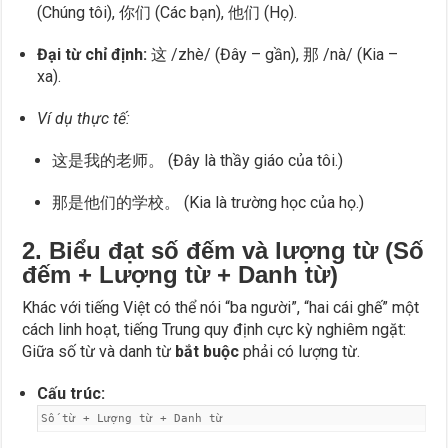
(Chúng tôi), 你们 (Các bạn), 他们 (Họ).
Đại từ chỉ định:
这 /zhè/ (Đây – gần), 那 /nà/ (Kia –
xa).
Ví dụ thực tế:
这是我的老师。 (Đây là thầy giáo của tôi.)
那是他们的学校。 (Kia là trường học của họ.)
2. Biểu đạt số đếm và lượng từ (Số
đếm + Lượng từ + Danh từ)
Khác với tiếng Việt có thể nói “ba người”, “hai cái ghế” một
cách linh hoạt, tiếng Trung quy định cực kỳ nghiêm ngặt:
Giữa số từ và danh từ
bắt buộc
phải có lượng từ.
Cấu trúc:
Số từ + Lượng từ + Danh từ