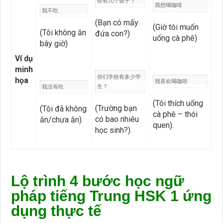
你有几个孩子？
我想喝咖啡
我不吃
(Bạn có mấy
(Giờ tôi muốn
(Tôi không ăn
đứa con?)
uống cà phê)
bây giờ)
Ví dụ
minh
你们学校有多少学
họa
我喜欢喝咖啡
生？
我没有吃
(Tôi thích uống
(Trường bạn
(Tôi đã không
cà phê – thói
có bao nhiêu
ăn/chưa ăn).
quen).
học sinh?).
Lộ trình 4 bước học ngữ
pháp tiếng Trung HSK 1 ứng
dụng thực tế