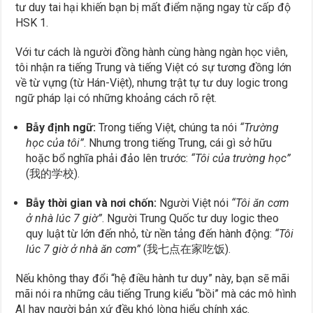
tư duy tai hại khiến bạn bị mất điểm nặng ngay từ cấp độ
HSK 1.
Với tư cách là người đồng hành cùng hàng ngàn học viên,
tôi nhận ra tiếng Trung và tiếng Việt có sự tương đồng lớn
về từ vựng (từ Hán-Việt), nhưng trật tự tư duy logic trong
ngữ pháp lại có những khoảng cách rõ rệt.
Bẫy định ngữ:
Trong tiếng Việt, chúng ta nói
“Trường
học của tôi”
. Nhưng trong tiếng Trung, cái gì sở hữu
hoặc bổ nghĩa phải đảo lên trước:
“Tôi của trường học”
(我的学校).
Bẫy thời gian và nơi chốn:
Người Việt nói
“Tôi ăn cơm
ở nhà lúc 7 giờ”
. Người Trung Quốc tư duy logic theo
quy luật từ lớn đến nhỏ, từ nền tảng đến hành động:
“Tôi
lúc 7 giờ ở nhà ăn cơm”
(我七点在家吃饭).
Nếu không thay đổi “hệ điều hành tư duy” này, bạn sẽ mãi
mãi nói ra những câu tiếng Trung kiểu “bồi” mà các mô hình
AI hay người bản xứ đều khó lòng hiểu chính xác.