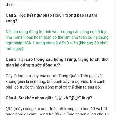
điểm.
Câu 2: Học hết ngữ pháp HSK 1 trong bao lâu thì
xong?
Nếu áp dụng đúng lộ trình và sử dụng các công cụ hỗ trợ
như Hanzii, bạn hoàn toàn có thể làm chủ toàn bộ hệ thống
ngữ pháp HSK 1 trong vòng 2 đến 3 tuần (khoảng 30 phút
mỗi ngày).
Câu 3: Tại sao trong câu tiếng Trung, trạng từ chỉ thời
gian lại đứng trước động từ?
Đây là logic tư duy của người Trung Quốc: Thời gian và
không gian là nền tảng, bối cảnh xảy ra sự việc. Bối cảnh
phải có trước thì hành động mới có thể diễn ra sau đó.
Câu 4: Sự khác nhau giữa “几” và “多少” là gì?
“几” (mấy) dùng khi bạn đoán số lượng nhỏ hơn 10 và bắt
buộc phải đi kèm lượng từ. “多少” (bao nhiêu) dùng cho số