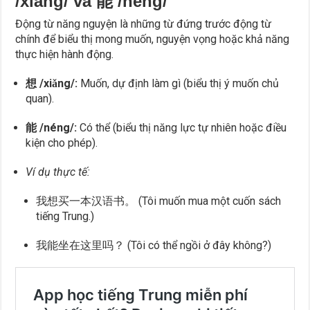
/xiǎng/ và 能 /néng/
Động từ năng nguyện là những từ đứng trước động từ
chính để biểu thị mong muốn, nguyện vọng hoặc khả năng
thực hiện hành động.
想 /xiǎng/:
Muốn, dự định làm gì (biểu thị ý muốn chủ
quan).
能 /néng/:
Có thể (biểu thị năng lực tự nhiên hoặc điều
kiện cho phép).
Ví dụ thực tế:
我想买一本汉语书。 (Tôi muốn mua một cuốn sách
tiếng Trung.)
我能坐在这里吗？ (Tôi có thể ngồi ở đây không?)