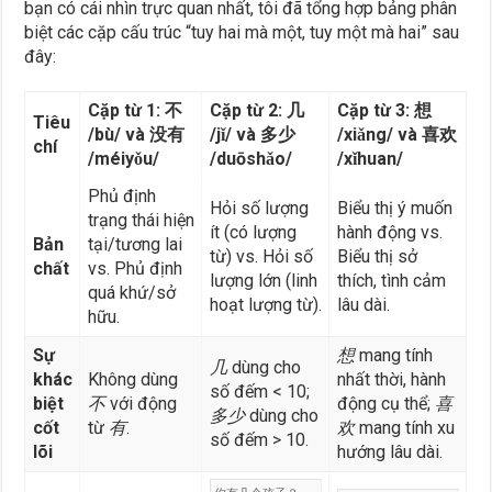
bạn có cái nhìn trực quan nhất, tôi đã tổng hợp bảng phân
biệt các cặp cấu trúc “tuy hai mà một, tuy một mà hai” sau
đây:
Cặp từ 1: 不
Cặp từ 2: 几
Cặp từ 3: 想
Tiêu
/bù/ và 没有
/jǐ/ và 多少
/xiǎng/ và 喜欢
chí
/méiyǒu/
/duōshǎo/
/xǐhuan/
Phủ định
Hỏi số lượng
Biểu thị ý muốn
trạng thái hiện
ít (có lượng
hành động vs.
Bản
tại/tương lai
từ) vs. Hỏi số
Biểu thị sở
chất
vs. Phủ định
lượng lớn (linh
thích, tình cảm
quá khứ/sở
hoạt lượng từ).
lâu dài.
hữu.
Sự
想
mang tính
几
dùng cho
khác
Không dùng
nhất thời, hành
số đếm < 10;
biệt
不
với động
động cụ thể;
喜
多少
dùng cho
cốt
từ
有
.
欢
mang tính xu
số đếm > 10.
lõi
hướng lâu dài.