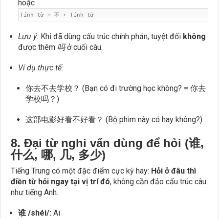
hoặc
Tính từ + 不 + Tính từ
Lưu ý:
Khi đã dùng cấu trúc chính phản, tuyệt đối
không
được thêm
吗
ở cuối câu.
Ví dụ thực tế:
你去不去学校？ (Bạn có đi trường học không? = 你去
学校吗？)
这部电影好看不好看？ (Bộ phim này có hay không?)
8. Đại từ nghi vấn dùng để hỏi (谁,
什么, 哪, 几, 多少)
Tiếng Trung có một đặc điểm cực kỳ hay:
Hỏi ở đâu thì
điền từ hỏi ngay tại vị trí đó
, không cần đảo cấu trúc câu
như tiếng Anh.
谁 /shéi/:
Ai