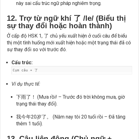
này sai cấu trúc ngữ pháp nghiêm trọng.
12. Trợ từ ngữ khí 了 /le/ (Biểu thị
sự thay đổi hoặc hoàn thành)
Ở cấp độ HSK 1, 了 chủ yếu xuất hiện ở cuối câu để biểu
thị một tình huống mới xuất hiện hoặc một trạng thái đã có
sự thay đổi so với trước đó.
Cấu trúc:
Cụm câu + 了
Ví dụ thực tế:
下雨了！ (Mưa rồi! – Trước đó trời không mưa, giờ
trạng thái thay đổi).
我今年20岁了。 (Năm nay tôi 20 tuổi rồi – Đã tăng
thêm 1 tuổi).
13. Câu liên động (Chủ ngữ +