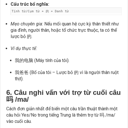
Cấu trúc bổ nghĩa:
Tính từ/Cụm từ + 的 + Danh từ
Mẹo chuyên gia:
Nếu mối quan hệ cực kỳ thân thiết như
gia đình, người thân, hoặc tổ chức trực thuộc, ta có thể
lược bỏ 的.
Ví dụ thực tế:
我的电脑 (Máy tính của tôi).
我爸爸 (Bố của tôi – Lược bỏ 的 vì là người thân ruột
thịt).
6. Câu nghi vấn với trợ từ cuối câu
吗 /ma/
Cách đơn giản nhất để biến một câu trần thuật thành một
câu hỏi Yes/No trong tiếng Trung là thêm trợ từ 吗 /ma/
vào cuối câu.