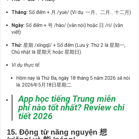
Tháng:
Số đếm + 月 /yuè/ (Ví dụ: 一月、二月… 十二月)
Ngày:
Số đếm + 号 /hào/ (văn nói) hoặc 日 /rì/ (văn
viết)
Thứ:
星期 /xīngqī/ + Số đếm (Lưu ý: Thứ 2 là 星期一,
Chủ nhật là 星期天 hoặc 星期日).
Ví dụ thực tế:
Hôm nay là Thứ Ba, ngày 18 tháng 5 năm 2026 sẽ nói
là: 2026年5月18日星期二.
App học tiếng Trung miễn
phí nào tốt nhất? Review chi
tiết 2026
15. Động từ năng nguyện 想