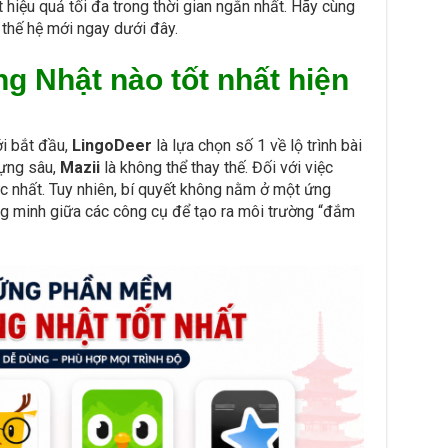
hiệu quả tối đa trong thời gian ngắn nhất. Hãy cùng
 thế hệ mới ngay dưới đây.
g Nhật nào tốt nhất hiện
ới bắt đầu,
LingoDeer
là lựa chọn số 1 về lộ trình bài
vựng sâu,
Mazii
là không thể thay thế. Đối với việc
ực nhất. Tuy nhiên, bí quyết không nằm ở một ứng
ng minh giữa các công cụ để tạo ra môi trường “đắm