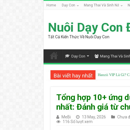
Home
Dạy Con
Mang Thai Và Sinh Nở
N
Nuôi Dạy Con 
Tất Cả Kiến Thức Về Nuôi Dạy Con
Dạy Con
Mang Thai Và Sin
Bài viết hay nhất
Hanzii VIP Là Gì? 
Tổng hợp 10+ ứng dụ
nhất: Đánh giá từ ch
MeBi
13 May, 2026
Chưa đ
116 Số lượt xem