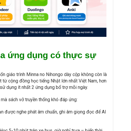
ua ứng dụng có thực sự
ốn giáo trình Minna no Nihongo dày cộp không còn là
t từ cộng đồng học tiếng Nhật lớn nhất Việt Nam, hơn
sử dụng ít nhất 2 ứng dụng bổ trợ mỗi ngày.
õi mà sách vở truyền thống khó đáp ứng:
n được nghe phát âm chuẩn, ghi âm giọng đọc để AI
Học 5-10 phút trên xe bus, giờ nghỉ trưa – biến thời