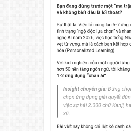
Bạn đang đứng trước một “ma trận
và không biết đâu là lối thoát?
Sự thật là: Việc tải cùng lúc 5-7 ứng
tình trạng “ngộ độc lựa chọn” và nha
nghệ AI năm 2026, việc học tiếng Nh
vẹt từ vựng, mà là cách bạn kết hợp 
hóa (Personalized Learning).
Với kinh nghiệm của một người từng t
hơn 50 nền tảng ngôn ngữ, tôi khẳng
1-2 ứng dụng “chân ái”
.
Insight chuyên gia:
Đừng chọn 
chọn ứng dụng giải quyết đúng
việc sợ hãi 2.000 chữ Kanji, h
xứ.
Bài viết này không chỉ liệt kê danh 