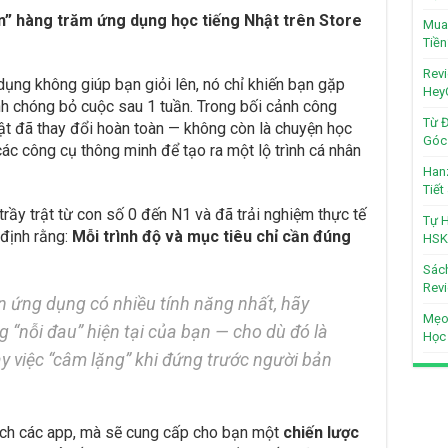
” hàng trăm ứng dụng học tiếng Nhật trên Store
Mua 
Tiền
Revi
 dụng không giúp bạn giỏi lên, nó chỉ khiến bạn gặp
Hey
nh chóng bỏ cuộc sau 1 tuần. Trong bối cảnh công
Từ Đ
ật đã thay đổi hoàn toàn — không còn là chuyện học
Góc 
các công cụ thông minh để tạo ra một lộ trình cá nhân
Hanz
Tiế
rầy trật từ con số 0 đến N1 và đã trải nghiệm thực tế
Tự H
 định rằng:
Mỗi trình độ và mục tiêu chỉ cần đúng
HSK
Sách
Revi
ứng dụng có nhiều tính năng nhất, hãy
Mẹo
 “nỗi đau” hiện tại của bạn — cho dù đó là
Học
ay việc “câm lặng” khi đứng trước người bản
sách các app, mà sẽ cung cấp cho bạn một
chiến lược