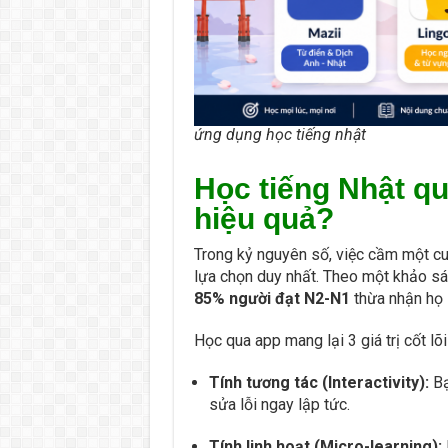
ứng dụng học tiếng nhật
Học tiếng Nhật q
hiệu quả?
Trong kỷ nguyên số, việc cầm một cu
lựa chọn duy nhất. Theo một khảo sá
85% người đạt N2-N1
thừa nhận họ 
Học qua app mang lại 3 giá trị cốt l
Tính tương tác (Interactivity):
Bạ
sửa lỗi ngay lập tức.
Tính linh hoạt (Micro-learning):