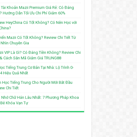
Tài Khoản Mazii Premium Giá Rẻ: Có Đáng
? Hướng Dẫn Tối Ưu Chi Phí Giảm 60%
ew HeyChina Có Tốt Không? Có Nên Học với
China?
iển Mazii Có Tốt Không? Review Chi Tiết Từ
Nhìn Chuyên Gia
ii VIP Là Gì? Có Đáng Tiền Không? Review Chi
t & Cách Săn Mã Giảm Giá TRUNG88
ọc Tiếng Trung Cơ Bản Tại Nhà: Lộ Trình 0-
4 Hiệu Quả Nhất
 Học Tiếng Trung Cho Người Mới Bắt Đầu
ew Chi Tiết
 Nhớ Chữ Hán Lâu Nhất: 7 Phương Pháp Khoa
 Bẻ Khóa Vạn Tự