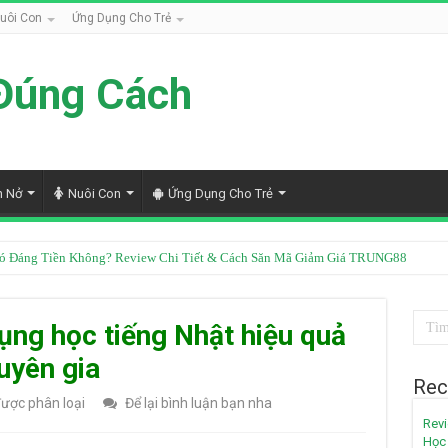
uôi Con
Ứng Dụng Cho Trẻ
Đúng Cách
h Nở
Nuôi Con
Ứng Dụng Cho Trẻ
Có Đáng Tiền Không? Review Chi Tiết & Cách Săn Mã Giảm Giá TRUNG88
ng học tiếng Nhật hiệu quả
uyên gia
Rec
ược phân loại
Để lại bình luận bạn nha
Revi
Học 