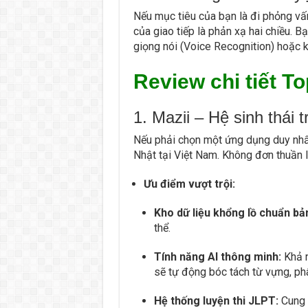
Nếu mục tiêu của bạn là đi phỏng vấ
của giao tiếp là phản xạ hai chiều. 
giọng nói (Voice Recognition) hoặc kế
Review chi tiết To
1. Mazii – Hệ sinh thái 
Nếu phải chọn một ứng dụng duy nhất
Nhật tại Việt Nam. Không đơn thuần 
Ưu điểm vượt trội:
Kho dữ liệu khổng lồ chuẩn bả
thể.
Tính năng AI thông minh:
Khả n
sẽ tự động bóc tách từ vựng, phâ
Hệ thống luyện thi JLPT:
Cung c