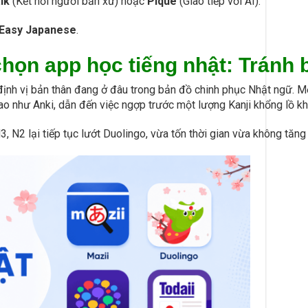
lk
(Kết nối người bản xứ) hoặc
Pique
(Giao tiếp với AI).
 Easy Japanese
.
họn app học tiếng nhật: Tránh b
 định vị bản thân đang ở đâu trong bản đồ chinh phục Nhật ngữ. Mộ
o như Anki, dẫn đến việc ngợp trước một lượng Kanji khổng lồ k
3, N2 lại tiếp tục lướt Duolingo, vừa tốn thời gian vừa không tăn