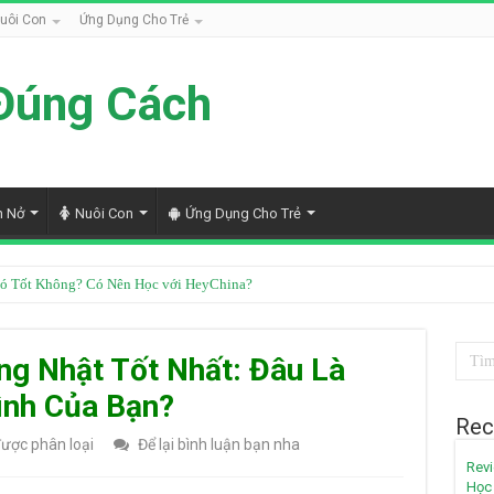
uôi Con
Ứng Dụng Cho Trẻ
Đúng Cách
h Nở
Nuôi Con
Ứng Dụng Cho Trẻ
ốt Không? Review Chi Tiết Từ Góc Nhìn Chuyên Gia
ng Nhật Tốt Nhất: Đâu Là
ình Của Bạn?
Rec
ược phân loại
Để lại bình luận bạn nha
Revi
Học 