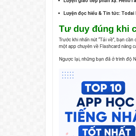
Luyện giao tiếp phản xạ:
HelloTa
Luyện đọc hiểu & Tin tức:
Todai
Tư duy đúng khi c
Trước khi nhấn nút “Tải về”, bạn cần
một app chuyên về Flashcard nâng ca
Ngược lại, những bạn đã ở trình độ N