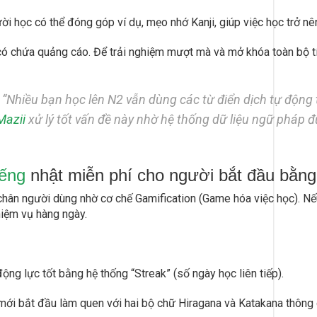
i học có thể đóng góp ví dụ, mẹo nhớ Kanji, giúp việc học trở nê
ó chứa quảng cáo. Để trải nghiệm mượt mà và mở khóa toàn bộ t
“Nhiều bạn học lên N2 vẫn dùng các từ điển dịch tự động 
Mazii
xử lý tốt vấn đề này nhờ hệ thống dữ liệu ngữ pháp đ
iếng
nhật miễn phí cho người bắt đầu bằn
 chân người dùng nhờ cơ chế Gamification (Game hóa việc học). N
hiệm vụ hàng ngày.
động lực tốt bằng hệ thống “Streak” (số ngày học liên tiếp).
ới bắt đầu làm quen với hai bộ chữ Hiragana và Katakana thông qu