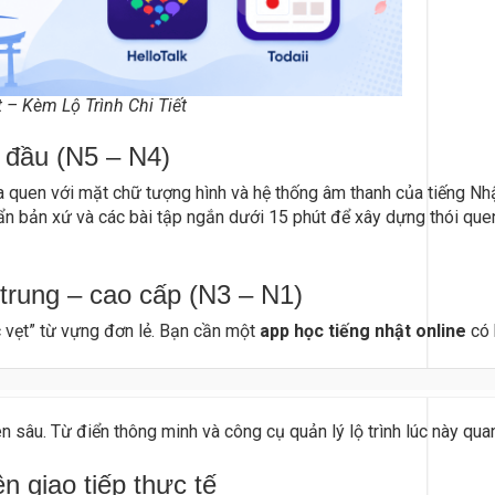
 – Kèm Lộ Trình Chi Tiết
 đầu (N5 – N4)
a quen với mặt chữ tượng hình và hệ thống âm thanh của tiếng N
ẩn bản xứ và các bài tập ngắn dưới 15 phút để xây dựng thói quen
trung – cao cấp (N3 – N1)
c vẹt” từ vựng đơn lẻ. Bạn cần một
app học tiếng nhật online
có 
n sâu. Từ điển thông minh và công cụ quản lý lộ trình lúc này quan
 giao tiếp thực tế