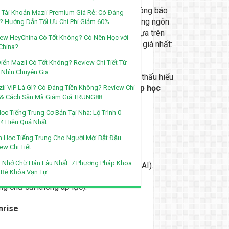
 đầu chăm chỉ điểm danh, tuần thứ hai thông báo
Tài Khoản Mazii Premium Giá Rẻ: Có Đáng
 Nhật vốn được mệnh danh là một trong những ngôn
? Hướng Dẫn Tối Ưu Chi Phí Giảm 60%
c ngữ pháp ngược. Nếu bạn chỉ chọn app dựa trên
ew HeyChina Có Tốt Không? Có Nên Học với
không, bạn đang lãng phí tài nguyên quý giá nhất:
China?
iển Mazii Có Tốt Không? Review Chi Tiết Từ
Nhìn Chuyên Gia
a có hơn 10 năm kinh nghiệm trong ngành thấu hiểu
hật
,
phân loại theo đúng mục tiêu, từ
app học
ii VIP Là Gì? Có Đáng Tiền Không? Review Chi
t & Cách Săn Mã Giảm Giá TRUNG88
ọc Tiếng Trung Cơ Bản Tại Nhà: Lộ Trình 0-
anh cho bạn
4 Hiệu Quả Nhất
 Học Tiếng Trung Cho Người Mới Bắt Đầu
ời học:
ew Chi Tiết
 Nhớ Chữ Hán Lâu Nhất: 7 Phương Pháp Khoa
N1, có tính năng dịch ảnh/màn hình bằng AI).
 Bẻ Khóa Vạn Tự
g chữ cái không áp lực).
rise
.