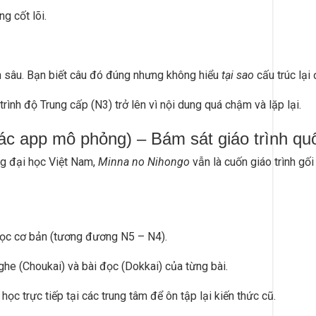
g cốt lõi.
n sâu. Bạn biết câu đó đúng nhưng không hiểu
tại sao
cấu trúc lại
rình độ Trung cấp (N3) trở lên vì nội dung quá chậm và lặp lại.
ác app mô phỏng) – Bám sát giáo trình qu
ng đại học Việt Nam,
Minna no Nihongo
vẫn là cuốn giáo trình gối
học cơ bản (tương đương N5 – N4).
he (Choukai) và bài đọc (Dokkai) của từng bài.
ọc trực tiếp tại các trung tâm để ôn tập lại kiến thức cũ.