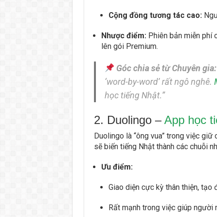
Cộng đồng tương tác cao:
Ngườ
Nhược điểm:
Phiên bản miễn phí c
lên gói Premium.
Góc chia sẻ từ Chuyên gia:
‘word-by-word’ rất ngô nghê.
học tiếng Nhật.”
2. Duolingo –
App học t
Duolingo là “ông vua” trong việc giữ
sẽ biến tiếng Nhật thành các chuỗi n
Ưu điểm:
Giao diện cực kỳ thân thiện, tạo 
Rất mạnh trong việc giúp người m