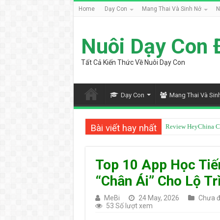
Home
Dạy Con
Mang Thai Và Sinh Nở
N
Nuôi Dạy Con 
Tất Cả Kiến Thức Về Nuôi Dạy Con
Dạy Con
Mang Thai Và Sin
Bài viết hay nhất
Từ Điển Mazii Có T
Top 10 App Học Tiế
“Chân Ái” Cho Lộ Tr
MeBi
24 May, 2026
Chưa đ
53 Số lượt xem