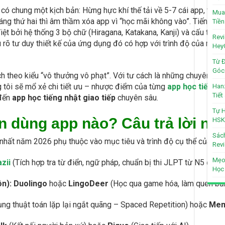
có chung một kịch bản: Hừng hực khí thế tải về 5-7 cái app, tuần
Mua 
 tháng thứ hai thì âm thầm xóa app vì “học mãi không vào”. Tiếng
Tiền
Việt bởi hệ thống 3 bộ chữ (Hiragana, Katakana, Kanji) và cấu trú
Revi
rõ tư duy thiết kế của ứng dụng đó có hợp với trình độ của mình 
Hey
Từ Đ
Góc 
h theo kiểu “vô thưởng vô phạt”. Với tư cách là những chuyên gi
g tôi sẽ mổ xẻ chi tiết ưu – nhược điểm của từng
app học tiếng n
Hanz
Tiế
đến
app học tiếng nhật giao tiếp
chuyên sâu.
Tự H
n dùng app nào? Câu trả lời nh
HSK
Sách
 nhất năm 2026 phụ thuộc vào mục tiêu và trình độ cụ thể của ngư
Revi
Mẹo
zii
(Tích hợp tra từ điển, ngữ pháp, chuẩn bị thi JLPT từ N5 đến 
Học
n):
Duolingo
hoặc
LingoDeer
(Học qua game hóa, làm quen bản
ng thuật toán lặp lại ngắt quãng – Spaced Repetition) hoặc
Mem