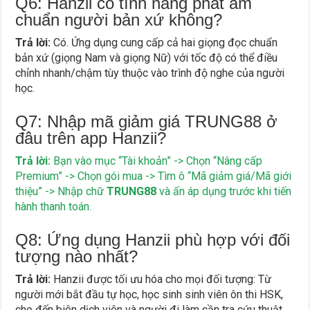
Q6: Hanzii có tính năng phát âm
chuẩn người bản xứ không?
Trả lời:
Có. Ứng dụng cung cấp cả hai giọng đọc chuẩn
bản xứ (giọng Nam và giọng Nữ) với tốc độ có thể điều
chỉnh nhanh/chậm tùy thuộc vào trình độ nghe của người
học.
Q7: Nhập mã giảm giá TRUNG88 ở
đâu trên app Hanzii?
Trả lời:
Bạn vào mục “Tài khoản” -> Chọn “Nâng cấp
Premium” -> Chọn gói mua -> Tìm ô “Mã giảm giá/Mã giới
thiệu” -> Nhập chữ
TRUNG88
và ấn áp dụng trước khi tiến
hành thanh toán.
Q8: Ứng dụng Hanzii phù hợp với đối
tượng nào nhất?
Trả lời:
Hanzii được tối ưu hóa cho mọi đối tượng: Từ
người mới bắt đầu tự học, học sinh sinh viên ôn thi HSK,
cho đến biên dịch viên và người đi làm cần tra cứu thuật