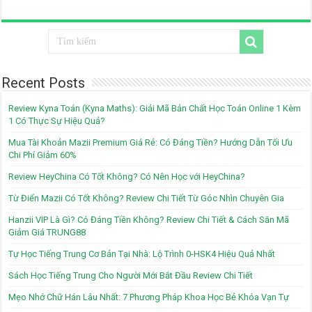
Recent Posts
Review Kyna Toán (Kyna Maths): Giải Mã Bản Chất Học Toán Online 1 Kèm
1 Có Thực Sự Hiệu Quả?
Mua Tài Khoản Mazii Premium Giá Rẻ: Có Đáng Tiền? Hướng Dẫn Tối Ưu
Chi Phí Giảm 60%
Review HeyChina Có Tốt Không? Có Nên Học với HeyChina?
Từ Điển Mazii Có Tốt Không? Review Chi Tiết Từ Góc Nhìn Chuyên Gia
Hanzii VIP Là Gì? Có Đáng Tiền Không? Review Chi Tiết & Cách Săn Mã
Giảm Giá TRUNG88
Tự Học Tiếng Trung Cơ Bản Tại Nhà: Lộ Trình 0-HSK4 Hiệu Quả Nhất
Sách Học Tiếng Trung Cho Người Mới Bắt Đầu Review Chi Tiết
Mẹo Nhớ Chữ Hán Lâu Nhất: 7 Phương Pháp Khoa Học Bẻ Khóa Vạn Tự