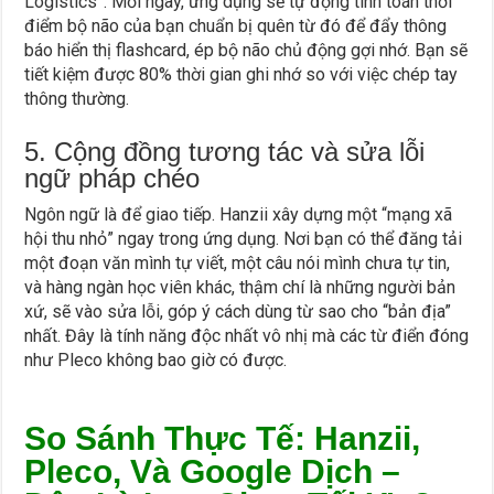
Logistics”. Mỗi ngày, ứng dụng sẽ tự động tính toán thời
điểm bộ não của bạn chuẩn bị quên từ đó để đẩy thông
báo hiển thị flashcard, ép bộ não chủ động gợi nhớ. Bạn sẽ
tiết kiệm được 80% thời gian ghi nhớ so với việc chép tay
thông thường.
5. Cộng đồng tương tác và sửa lỗi
ngữ pháp chéo
Ngôn ngữ là để giao tiếp. Hanzii xây dựng một “mạng xã
hội thu nhỏ” ngay trong ứng dụng. Nơi bạn có thể đăng tải
một đoạn văn mình tự viết, một câu nói mình chưa tự tin,
và hàng ngàn học viên khác, thậm chí là những người bản
xứ, sẽ vào sửa lỗi, góp ý cách dùng từ sao cho “bản địa”
nhất. Đây là tính năng độc nhất vô nhị mà các từ điển đóng
như Pleco không bao giờ có được.
So Sánh Thực Tế: Hanzii,
Pleco, Và Google Dịch –