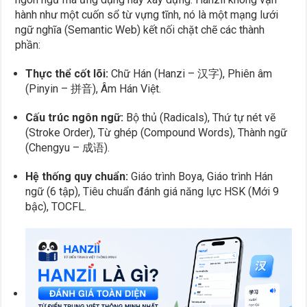
hành như một cuốn sổ từ vựng tĩnh, nó là một mạng lưới
ngữ nghĩa (Semantic Web) kết nối chặt chẽ các thành
phần:
Thực thể cốt lõi:
Chữ Hán (Hanzi – 汉字), Phiên âm
(Pinyin – 拼音), Âm Hán Việt.
Cấu trúc ngôn ngữ:
Bộ thủ (Radicals), Thứ tự nét vẽ
(Stroke Order), Từ ghép (Compound Words), Thành ngữ
(Chengyu – 成语).
Hệ thống quy chuẩn:
Giáo trình Boya, Giáo trình Hán
ngữ (6 tập), Tiêu chuẩn đánh giá năng lực HSK (Mới 9
bậc), TOCFL.