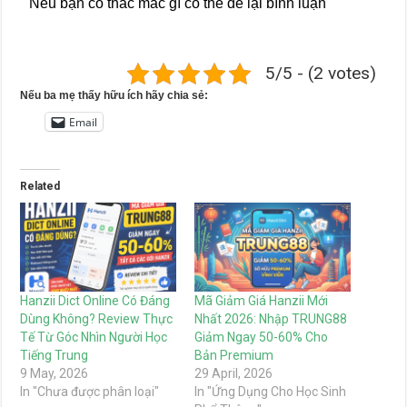
Nếu bạn có thắc mắc gì có thể để lại bình luận
5/5 - (2 votes)
Nếu ba mẹ thấy hữu ích hãy chia sẻ:
Email
Related
Hanzii Dict Online Có Đáng
Mã Giảm Giá Hanzii Mới
Dùng Không? Review Thực
Nhất 2026: Nhập TRUNG88
Tế Từ Góc Nhìn Người Học
Giảm Ngay 50-60% Cho
Tiếng Trung
Bản Premium
9 May, 2026
29 April, 2026
In "Chưa được phân loại"
In "Ứng Dụng Cho Học Sinh