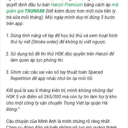
quyết định đầu tư bản
Hanzii Premium
bằng cách áp
mã
giảm giá
TRUNG88
(tiết kiệm được hơn một nửa tiền ly
trà sữa mỗi tháng). Mội ngày mình duy trì đúng 3 bước
trên app:
Dùng tính năng vẽ tay để học bộ thủ và xem hoạt hình
thứ tự nét (Stroke order) để không bị viết ngược.
Sử dụng bộ đề thi thử HSK độc quyền trên Hanzii để
làm quen áp lực phòng thi.
Ghim các câu sai vào sổ tay thuật toán Spaced
Repetition để app nhắc nhở ôn lại mỗi tối.
Kết quả là sau 6 tháng kiên trì, mình không những đạt
HSK 5 với điểm số 265/300 mà còn tự tin làm trợ lý kho
cho một công ty vận chuyển Trung Việt tại quận Hà
Đông.”
Câu chuyện của Minh Anh là minh chứng rõ ràng nhất:
Công cụ đúng đắn sẽ biến những nỗ lực mù quáng thành