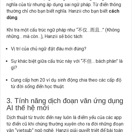
nghĩa của từ nhưng áp dụng sai ngữ pháp. Từ điển thông
thường chỉ cho bạn biết nghĩa. Hanzii cho bạn biết
cách
dùng
.
Khi tra một cấu trúc ngữ pháp như “不仅…而且…” (Không
những… mà còn…), Hanzii sẽ bóc tách:
Vị trí của chủ ngữ đặt đâu mới đúng?
Sự khác biệt giữa cấu trúc này với “不但… bách phân” là
gì?
Cung cấp hơn 20 ví dụ sinh động chia theo các cấp độ
từ đời sống đến học thuật.
3. Tính năng dịch đoạn văn ứng dụng
AI thế hệ mới
Dịch thuật từ trước đến nay luôn là điểm yếu của các app
từ điển cũ khi chúng thường xuyên cho ra đời những đoạn
văn “vietsub” ngô nghê. Hanzii giải quyết triệt để bài toán