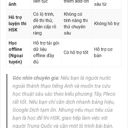
liên tục
thêm add-on
ảnh
sâu từ
Có lộ trình,
Không có
Hỗ trợ
đề thi thử,
tính năng thi
luyện thi
Không hỗ trợ
phân cấp rõ
thử chuyên
HSK
ràng
sâu
Học
Hỗ trợ tải gói
offline
dữ liệu
Hỗ trợ cơ
Có hỗ trợ tốt
(Ngoại
offline đầy
bản
tuyến)
đủ
Góc nhìn chuyên gia:
Nếu bạn là người nước
ngoài thành thạo tiếng Anh và muốn tra cứu
học thuật sâu sắc theo kiểu phương Tây, Pleco
rất tốt. Nếu bạn chỉ cần dịch nhanh bảng hiệu,
Google Dịch tạm ổn. Nhưng nếu mục tiêu của
bạn là học để thi HSK, giao tiếp làm việc với
người Trung Quốc và cần một lộ trình bài bản,