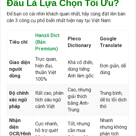
Đâu Là Lựa Chọn Tối Ưu?
Để bạn có cái nhìn khách quan nhất, hãy cùng đặt lên bàn
cân 3 công cụ phổ biến nhất hiện nay tại Việt Nam:
Hanzii Dict
Pleco
Google
Tiêu chí
(Bản
Dictionary
Translate
Premium)
Trực quan,
Giao diện
Khá cổ điển,
hiện đại,
Đơn giản, dễ
người
dùng tiếng
thuần Việt
dùng
dùng
Anh làm gốc
100%
Cao, nhưng
Độ chính
Rất cao, phân
Trung bình,
giải thích
xác ngữ
tích sâu ngữ
dễ bị lỗi dịch
bằng Anh-
pháp
cảnh Việt
thô
Trung
Nhận
Nhanh
Cực nhanh,
Tốt, nhưng
diện
nhưng không
hỗ trợ quét
cần mua
OCR/Hình
phân tích