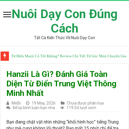
Nuôi Dạy Con Đúng
Cách
Tất Cả Kiến Thức Về Nuôi Dạy Con
Từ Điển Mazii Có Tốt Không? Review Chi Tiết Từ Góc Nhìn Chuyên Gia
Hanzii Là Gì? Đánh Giá Toàn
Diện Từ Điển Trung Việt Thông
Minh Nhất
MeBi
19 May, 2026
Chưa được phân loại
Để lại bình luận bạn nha
119 Số lượt xem
Bạn đang chật vật nhìn những “khối hình học” tiếng Trung
như mê cung không lối thoát? Bạn mất 15 phút chỉ để tra