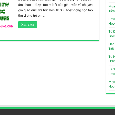
âm nhạc…. được tạo ra bởi các giáo viên và chuyên
Mua 
gia giáo dục, với hơn hơn 10.000 hoạt động học tập
Tiền
thú vị cho trẻ em …
Revi
Hey
Xem thêm
Từ Đ
Góc 
Hanz
Tiế
Tự H
HSK
Sách
Revi
Mẹo
Học