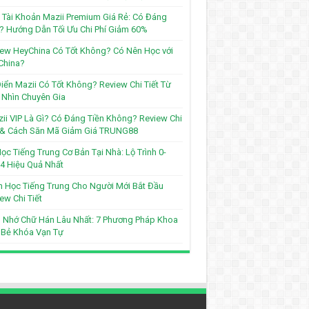
Tài Khoản Mazii Premium Giá Rẻ: Có Đáng
? Hướng Dẫn Tối Ưu Chi Phí Giảm 60%
ew HeyChina Có Tốt Không? Có Nên Học với
China?
iển Mazii Có Tốt Không? Review Chi Tiết Từ
Nhìn Chuyên Gia
ii VIP Là Gì? Có Đáng Tiền Không? Review Chi
t & Cách Săn Mã Giảm Giá TRUNG88
ọc Tiếng Trung Cơ Bản Tại Nhà: Lộ Trình 0-
4 Hiệu Quả Nhất
 Học Tiếng Trung Cho Người Mới Bắt Đầu
ew Chi Tiết
 Nhớ Chữ Hán Lâu Nhất: 7 Phương Pháp Khoa
 Bẻ Khóa Vạn Tự