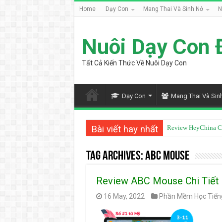
Home
Dạy Con
Mang Thai Và Sinh Nở
N
Nuôi Dạy Con 
Tất Cả Kiến Thức Về Nuôi Dạy Con
Dạy Con
Mang Thai Và Sin
Bài viết hay nhất
Review HeyChina C
Tag Archives:
ABC Mouse
Review ABC Mouse Chi Tiết
16 May, 2022
Phần Mềm Học Tiến