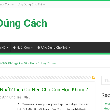
uôi Con
Ứng Dụng Cho Trẻ
Đúng Cách
h Nở
Nuôi Con
Ứng Dụng Cho Trẻ
ó Tốt Không? Có Nên Học với HeyChina?
 Nhất? Liệu Có Nên Cho Con Học Không?
Rec
g Anh Cho Trẻ
0
Revi
ABC mouse là ứng dụng học tập toàn diện cho các
Học 
bé từ 2 đến 8 tuổi, bao gồm đọc, toán, nghệ thuật,