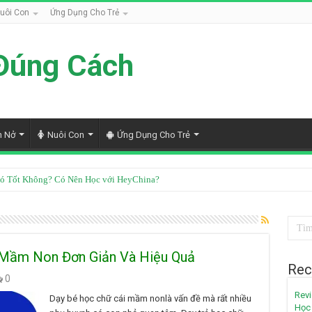
uôi Con
Ứng Dụng Cho Trẻ
Đúng Cách
h Nở
Nuôi Con
Ứng Dụng Cho Trẻ
ó Tốt Không? Có Nên Học với HeyChina?
 Mầm Non Đơn Giản Và Hiệu Quả
Rec
0
Revi
Dạy bé học chữ cái mầm nonlà vấn đề mà rất nhiều
Học 