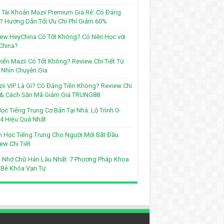
Tài Khoản Mazii Premium Giá Rẻ: Có Đáng
? Hướng Dẫn Tối Ưu Chi Phí Giảm 60%
ew HeyChina Có Tốt Không? Có Nên Học với
China?
iển Mazii Có Tốt Không? Review Chi Tiết Từ
Nhìn Chuyên Gia
ii VIP Là Gì? Có Đáng Tiền Không? Review Chi
t & Cách Săn Mã Giảm Giá TRUNG88
ọc Tiếng Trung Cơ Bản Tại Nhà: Lộ Trình 0-
4 Hiệu Quả Nhất
 Học Tiếng Trung Cho Người Mới Bắt Đầu
ew Chi Tiết
 Nhớ Chữ Hán Lâu Nhất: 7 Phương Pháp Khoa
 Bẻ Khóa Vạn Tự