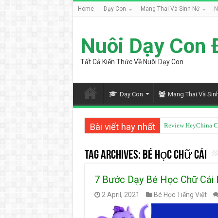
Home
Dạy Con
Mang Thai Và Sinh Nở
N
Nuôi Dạy Con 
Tất Cả Kiến Thức Về Nuôi Dạy Con
Dạy Con
Mang Thai Và Sin
Bài viết hay nhất
Review HeyChina C
Tag Archives:
bé học chữ cái
7 Bước Dạy Bé Học Chữ Cái
2 April, 2021
Bé Học Tiếng Việt