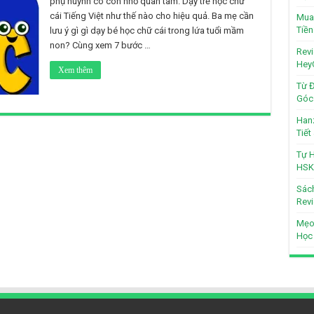
phụ huynh có con nhỏ quan tâm. Dạy trẻ học chữ
cái Tiếng Việt như thế nào cho hiệu quả. Ba mẹ cần
Mua 
Tiền
lưu ý gì gì dạy bé học chữ cái trong lứa tuổi mầm
non? Cùng xem 7 bước …
Revi
Hey
Xem thêm
Từ Đ
Góc 
Hanz
Tiế
Tự H
HSK
Sách
Revi
Mẹo
Học