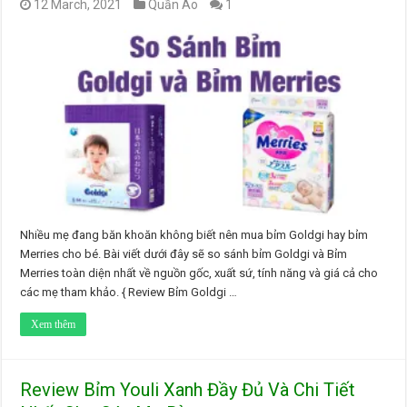
12 March, 2021
Quần Áo
1
Nhiều mẹ đang băn khoăn không biết nên mua bỉm Goldgi hay bỉm
Merries cho bé. Bài viết dưới đây sẽ so sánh bỉm Goldgi và Bỉm
Merries toàn diện nhất về nguồn gốc, xuất sứ, tính năng và giá cả cho
các mẹ tham khảo. { Review Bỉm Goldgi …
Xem thêm
Review Bỉm Youli Xanh Đầy Đủ Và Chi Tiết