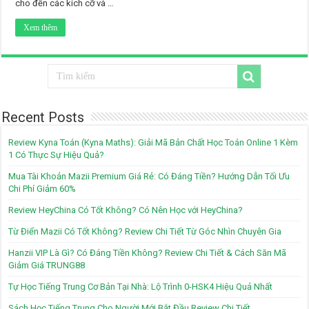
cho đến các kích cỡ và …
Xem thêm
Recent Posts
Review Kyna Toán (Kyna Maths): Giải Mã Bản Chất Học Toán Online 1 Kèm
1 Có Thực Sự Hiệu Quả?
Mua Tài Khoản Mazii Premium Giá Rẻ: Có Đáng Tiền? Hướng Dẫn Tối Ưu
Chi Phí Giảm 60%
Review HeyChina Có Tốt Không? Có Nên Học với HeyChina?
Từ Điển Mazii Có Tốt Không? Review Chi Tiết Từ Góc Nhìn Chuyên Gia
Hanzii VIP Là Gì? Có Đáng Tiền Không? Review Chi Tiết & Cách Săn Mã
Giảm Giá TRUNG88
Tự Học Tiếng Trung Cơ Bản Tại Nhà: Lộ Trình 0-HSK4 Hiệu Quả Nhất
Sách Học Tiếng Trung Cho Người Mới Bắt Đầu Review Chi Tiết