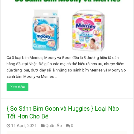
Cả 3 loại bỉm Merries, Moony và Goon đều là 3 thương hiệu tã dán
hàng đầu tại Nhật. Để giúp các mẹ có thể hiểu rõ hơn ưu, nhược điểm
của từng loại, dưới đây sẽ là những so sánh bỉm Merries và Moony So
sánh bỉm Moony và Merries …
Xem thêm
{ So Sánh Bỉm Goon và Huggies } Loại Nào
Tốt Hơn Cho Bé
11 April, 2021
Quần Áo
0