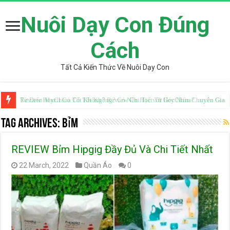
Nuôi Dạy Con Đúng
Cách
Tất Cả Kiến Thức Về Nuôi Dạy Con
Từ Điển Mazii Có Tốt Không? Review Chi Tiết Từ Góc Nhìn Chuyên Gia
Tag Archives:
Bỉm
REVIEW Bỉm Hipgig Đầy Đủ Và Chi Tiết Nhất
22 March, 2022
Quần Áo
0