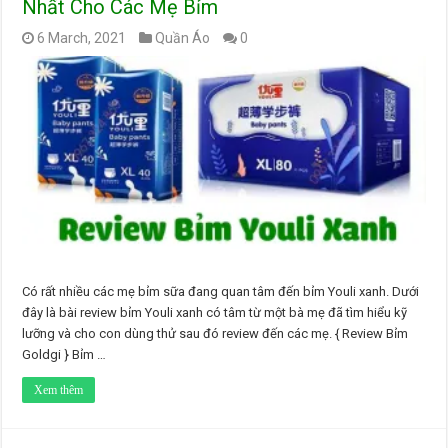
Nhất Cho Các Mẹ Bỉm
6 March, 2021
Quần Áo
0
Có rất nhiều các mẹ bỉm sữa đang quan tâm đến bỉm Youli xanh. Dưới
đây là bài review bỉm Youli xanh có tâm từ một bà mẹ đã tìm hiểu kỹ
lưỡng và cho con dùng thử sau đó review đến các mẹ. { Review Bỉm
Goldgi } Bỉm …
Xem thêm