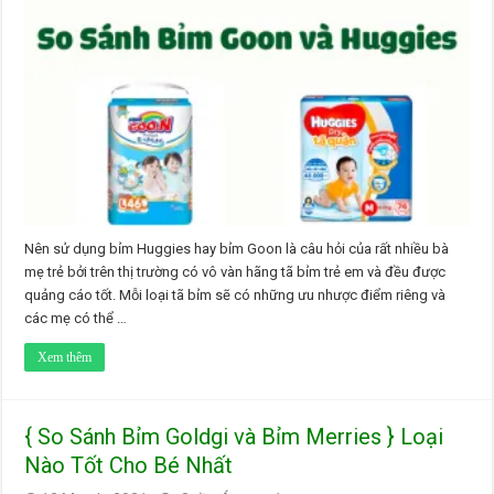
Nên sử dụng bỉm Huggies hay bỉm Goon là câu hỏi của rất nhiều bà
mẹ trẻ bởi trên thị trường có vô vàn hãng tã bỉm trẻ em và đều được
quảng cáo tốt. Mỗi loại tã bỉm sẽ có những ưu nhược điểm riêng và
các mẹ có thể …
Xem thêm
{ So Sánh Bỉm Goldgi và Bỉm Merries } Loại
Nào Tốt Cho Bé Nhất