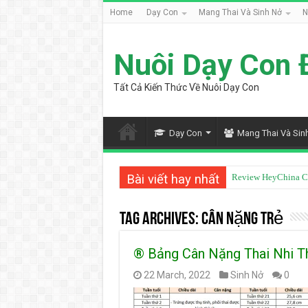
Home
Dạy Con
Mang Thai Và Sinh Nở
N
Nuôi Dạy Con 
Tất Cả Kiến Thức Về Nuôi Dạy Con
Dạy Con
Mang Thai Và Sin
Bài viết hay nhất
Review HeyChina C
Tag Archives:
Cân Nặng Trẻ
® Bảng Cân Nặng Thai Nhi Th
22 March, 2022
Sinh Nở
0