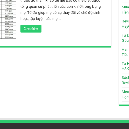
thước đo tham khảo để mẹ bầu có thể biết được
tổng quan sự phát triển của con khi ở trong bụng
Mua 
Tiền
mẹ. Từ đó giúp mẹ có sự thay đổi về chế độ sinh
hoạt, tập luyện của mẹ …
Revi
Hey
Xem thêm
Từ Đ
Góc 
Hanz
Tiế
Tự H
HSK
Sách
Revi
Mẹo
Học