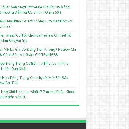
Tài Khoản Mazii Premium Giá Rẻ: Có Đáng
? Hướng Dẫn Tối Ưu Chi Phí Giảm 60%
ew HeyChina Có Tốt Không? Có Nên Học với
China?
iển Mazii Có Tốt Không? Review Chi Tiết Từ
Nhìn Chuyên Gia
ii VIP Là Gì? Có Đáng Tiền Không? Review Chi
t & Cách Săn Mã Giảm Giá TRUNG88
ọc Tiếng Trung Cơ Bản Tại Nhà: Lộ Trình 0-
4 Hiệu Quả Nhất
 Học Tiếng Trung Cho Người Mới Bắt Đầu
ew Chi Tiết
 Nhớ Chữ Hán Lâu Nhất: 7 Phương Pháp Khoa
 Bẻ Khóa Vạn Tự