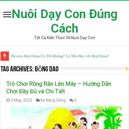
Nuôi Dạy Con Đúng
Cách
Tất Cả Kiến Thức Về Nuôi Dạy Con
Review HeyChina Có Tốt Không? Có Nên Học với HeyChina?
Từ Điển Mazii Có Tốt Không? Review Chi Tiết Từ Góc Nhìn Chuyên Gia
Tag Archives:
đồng dao
Trò Chơi Rồng Rắn Lên Mây – Hướng Dẫn
Chơi Đầy Đủ và Chi Tiết
3 May, 2022
Kỹ Năng Sống
0