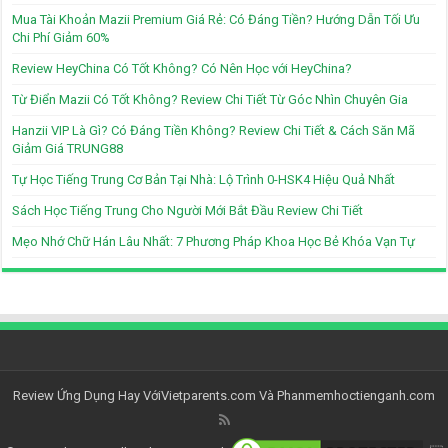
Mua Tài Khoản Mazii Premium Giá Rẻ: Có Đáng Tiền? Hướng Dẫn Tối Ưu
Chi Phí Giảm 60%
Review HeyChina Có Tốt Không? Có Nên Học với HeyChina?
Từ Điển Mazii Có Tốt Không? Review Chi Tiết Từ Góc Nhìn Chuyên Gia
Hanzii VIP Là Gì? Có Đáng Tiền Không? Review Chi Tiết & Cách Săn Mã
Giảm Giá TRUNG88
Tự Học Tiếng Trung Cơ Bản Tại Nhà: Lộ Trình 0-HSK4 Hiệu Quả Nhất
Sách Học Tiếng Trung Cho Người Mới Bắt Đầu Review Chi Tiết
Mẹo Nhớ Chữ Hán Lâu Nhất: 7 Phương Pháp Khoa Học Bẻ Khóa Vạn Tự
Review Ứng Dụng Hay Với
Vietparents.com
Và
Phanmemhoctienganh.com