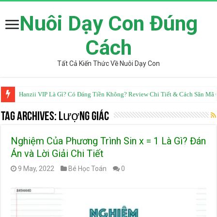
Nuôi Dạy Con Đúng
Cách
Tất Cả Kiến Thức Về Nuôi Dạy Con
Hanzii VIP Là Gì? Có Đáng Tiền Không? Review Chi Tiết & Cách Săn M
Tag Archives:
Lượng Giác
Nghiệm Của Phương Trình Sin x = 1 Là Gì? Đán
Án và Lời Giải Chi Tiết
9 May, 2022
Bé Học Toán
0