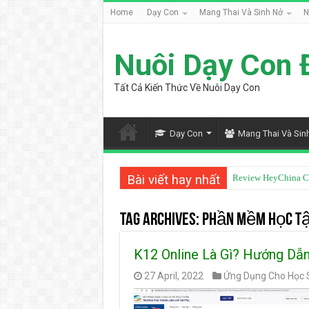
Home
Dạy Con
Mang Thai Và Sinh Nở
N
Nuôi Dạy Con 
Tất Cả Kiến Thức Về Nuôi Dạy Con
Dạy Con
Mang Thai Và Sin
Bài viết hay nhất
Review HeyChina C
Tag Archives:
Phần Mềm Học T
K12 Online Là Gì? Hướng Dẫ
27 April, 2022
Ứng Dụng Cho Học 