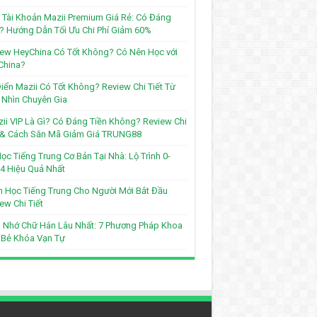
Tài Khoản Mazii Premium Giá Rẻ: Có Đáng
? Hướng Dẫn Tối Ưu Chi Phí Giảm 60%
ew HeyChina Có Tốt Không? Có Nên Học với
China?
iển Mazii Có Tốt Không? Review Chi Tiết Từ
Nhìn Chuyên Gia
ii VIP Là Gì? Có Đáng Tiền Không? Review Chi
t & Cách Săn Mã Giảm Giá TRUNG88
ọc Tiếng Trung Cơ Bản Tại Nhà: Lộ Trình 0-
4 Hiệu Quả Nhất
 Học Tiếng Trung Cho Người Mới Bắt Đầu
ew Chi Tiết
 Nhớ Chữ Hán Lâu Nhất: 7 Phương Pháp Khoa
 Bẻ Khóa Vạn Tự