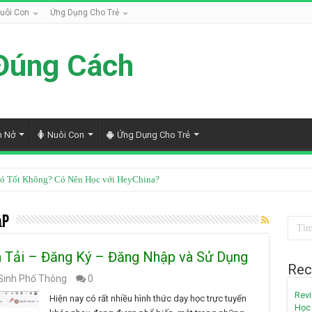
uôi Con
Ứng Dụng Cho Trẻ
Đúng Cách
h Nở
Nuôi Con
Ứng Dụng Cho Trẻ
ó Tốt Không? Có Nên Học với HeyChina?
ập
n Tải – Đăng Ký – Đăng Nhập và Sử Dụng
Rec
Sinh Phổ Thông
0
Revi
Hiện nay có rất nhiều hình thức dạy học trực tuyến
Học 