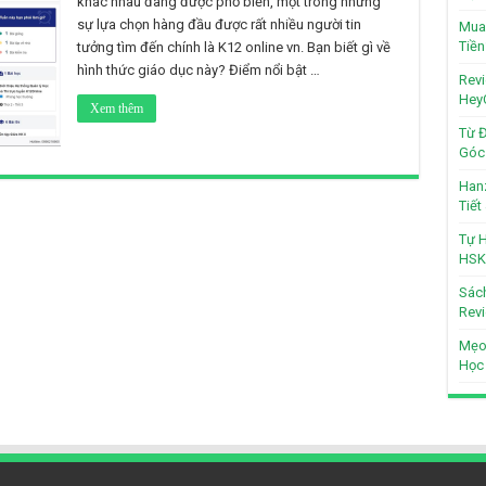
khác nhau đang được phổ biến, một trong những
sự lựa chọn hàng đầu được rất nhiều người tin
Mua 
Tiền
tưởng tìm đến chính là K12 online vn. Bạn biết gì về
hình thức giáo dục này? Điểm nổi bật …
Revi
Hey
Xem thêm
Từ Đ
Góc 
Hanz
Tiế
Tự H
HSK
Sách
Revi
Mẹo
Học