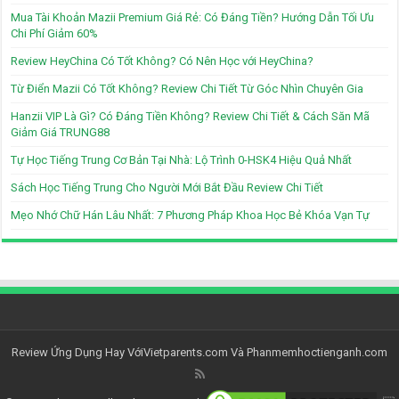
Mua Tài Khoản Mazii Premium Giá Rẻ: Có Đáng Tiền? Hướng Dẫn Tối Ưu
Chi Phí Giảm 60%
Review HeyChina Có Tốt Không? Có Nên Học với HeyChina?
Từ Điển Mazii Có Tốt Không? Review Chi Tiết Từ Góc Nhìn Chuyên Gia
Hanzii VIP Là Gì? Có Đáng Tiền Không? Review Chi Tiết & Cách Săn Mã
Giảm Giá TRUNG88
Tự Học Tiếng Trung Cơ Bản Tại Nhà: Lộ Trình 0-HSK4 Hiệu Quả Nhất
Sách Học Tiếng Trung Cho Người Mới Bắt Đầu Review Chi Tiết
Mẹo Nhớ Chữ Hán Lâu Nhất: 7 Phương Pháp Khoa Học Bẻ Khóa Vạn Tự
Review Ứng Dụng Hay Với
Vietparents.com
Và
Phanmemhoctienganh.com