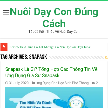
Nuôi Dạy Con Đúng
Cách
Tất Cả Kiến Thức Về Nuôi Dạy Con
Review HeyChina Có Tốt Không? Có Nên Học với HeyChina?
Tag Archives:
Snapask
Snapask Là Gì? Tổng Hợp Các Thông Tin Về
Ứng Dụng Gia Sư Snapask
31 July, 2020
Ứng Dụng Cho Học Sinh Phổ Thông
2