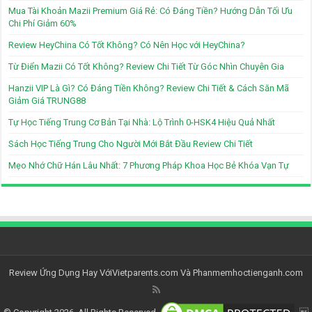
Mua Tài Khoản Mazii Premium Giá Rẻ: Có Đáng Tiền? Hướng Dẫn Tối Ưu
Chi Phí Giảm 60%
Review HeyChina Có Tốt Không? Có Nên Học với HeyChina?
Từ Điển Mazii Có Tốt Không? Review Chi Tiết Từ Góc Nhìn Chuyên Gia
Hanzii VIP Là Gì? Có Đáng Tiền Không? Review Chi Tiết & Cách Săn Mã
Giảm Giá TRUNG88
Tự Học Tiếng Trung Cơ Bản Tại Nhà: Lộ Trình 0-HSK4 Hiệu Quả Nhất
Sách Học Tiếng Trung Cho Người Mới Bắt Đầu Review Chi Tiết
Mẹo Nhớ Chữ Hán Lâu Nhất: 7 Phương Pháp Khoa Học Bẻ Khóa Vạn Tự
Review Ứng Dụng Hay Với
Vietparents.com
Và
Phanmemhoctienganh.com