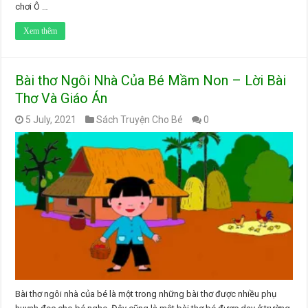
chơi Ô …
Xem thêm
Bài thơ Ngôi Nhà Của Bé Mầm Non – Lời Bài
Thơ Và Giáo Án
5 July, 2021
Sách Truyện Cho Bé
0
Bài thơ ngôi nhà của bé là một trong những bài thơ được nhiều phụ