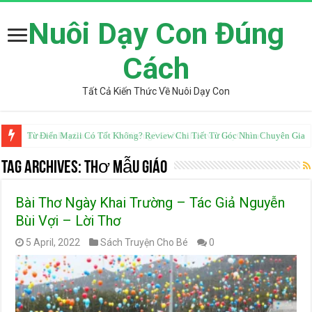
Nuôi Dạy Con Đúng
Cách
Tất Cả Kiến Thức Về Nuôi Dạy Con
Từ Điển Mazii Có Tốt Không? Review Chi Tiết Từ Góc Nhìn Chuyên Gia
Tag Archives:
thơ mẫu giáo
Bài Thơ Ngày Khai Trường – Tác Giả Nguyễn
Bùi Vợi – Lời Thơ
5 April, 2022
Sách Truyện Cho Bé
0