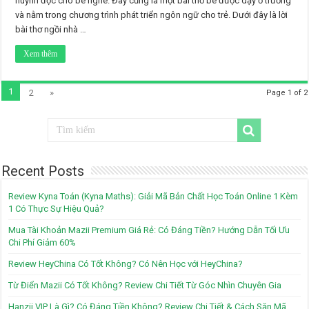
huynh đọc cho bé nghe. Đây cũng là một bài thơ bé được dạy ở trường
và nằm trong chương trình phát triển ngôn ngữ cho trẻ. Dưới đây là lời
bài thơ ngồi nhà …
Xem thêm
1
2
»
Page 1 of 2
Recent Posts
Review Kyna Toán (Kyna Maths): Giải Mã Bản Chất Học Toán Online 1 Kèm
1 Có Thực Sự Hiệu Quả?
Mua Tài Khoản Mazii Premium Giá Rẻ: Có Đáng Tiền? Hướng Dẫn Tối Ưu
Chi Phí Giảm 60%
Review HeyChina Có Tốt Không? Có Nên Học với HeyChina?
Từ Điển Mazii Có Tốt Không? Review Chi Tiết Từ Góc Nhìn Chuyên Gia
Hanzii VIP Là Gì? Có Đáng Tiền Không? Review Chi Tiết & Cách Săn Mã