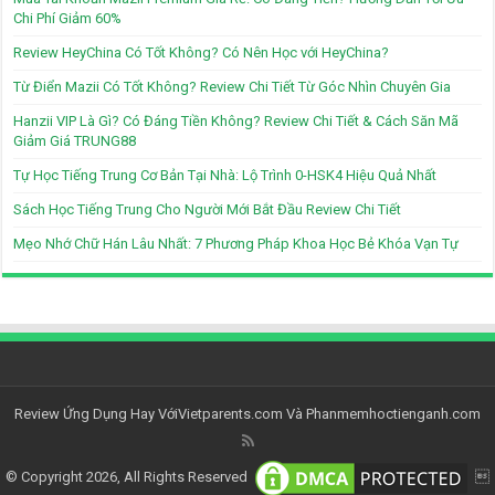
Chi Phí Giảm 60%
Review HeyChina Có Tốt Không? Có Nên Học với HeyChina?
Từ Điển Mazii Có Tốt Không? Review Chi Tiết Từ Góc Nhìn Chuyên Gia
Hanzii VIP Là Gì? Có Đáng Tiền Không? Review Chi Tiết & Cách Săn Mã
Giảm Giá TRUNG88
Tự Học Tiếng Trung Cơ Bản Tại Nhà: Lộ Trình 0-HSK4 Hiệu Quả Nhất
Sách Học Tiếng Trung Cho Người Mới Bắt Đầu Review Chi Tiết
Mẹo Nhớ Chữ Hán Lâu Nhất: 7 Phương Pháp Khoa Học Bẻ Khóa Vạn Tự
Review Ứng Dụng Hay Với
Vietparents.com
Và
Phanmemhoctienganh.com
© Copyright 2026, All Rights Reserved
