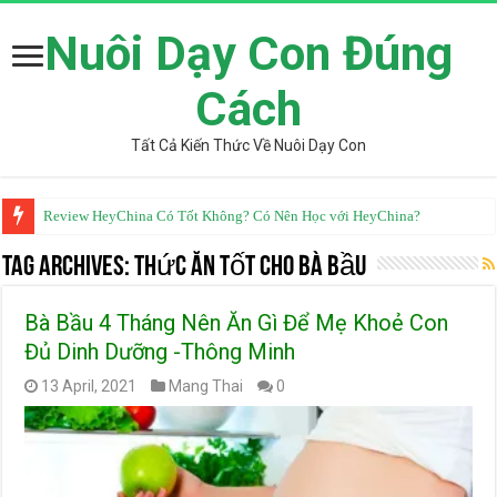
Nuôi Dạy Con Đúng
Cách
Tất Cả Kiến Thức Về Nuôi Dạy Con
Review HeyChina Có Tốt Không? Có Nên Học với HeyChina?
Tag Archives:
thức ăn tốt cho bà bầu
Bà Bầu 4 Tháng Nên Ăn Gì Để Mẹ Khoẻ Con
Đủ Dinh Dưỡng -Thông Minh
13 April, 2021
Mang Thai
0