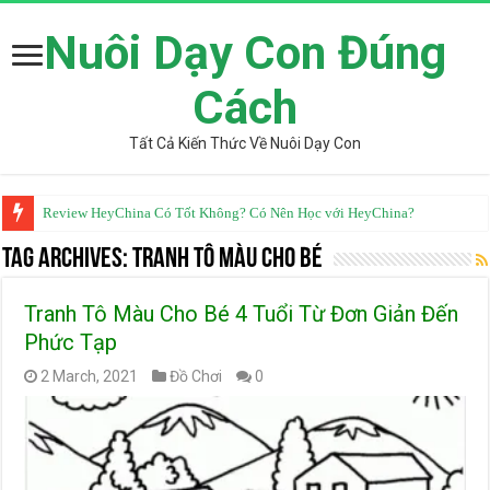
Nuôi Dạy Con Đúng
Cách
Tất Cả Kiến Thức Về Nuôi Dạy Con
Review HeyChina Có Tốt Không? Có Nên Học với HeyChina?
Tag Archives:
tranh tô màu cho bé
Tranh Tô Màu Cho Bé 4 Tuổi Từ Đơn Giản Đến
Phức Tạp
2 March, 2021
Đồ Chơi
0