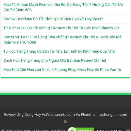
Mua Tài Khoản Mazii Premium Giá Rẻ: Có Đáng Tiền? Hướng Dẫn Tối Ưu
Chi Phí Giảm 60%
Review HeyChina Có Tốt Không? Có Nên Học với HeyChina?
Từ Điển Mazii Có Tốt Không? Review Chi Tiết Từ Góc Nhìn Chuyên Gia
Hanzii VIP Là Gì? Có Đáng Tiền Không? Review Chi Tiết & Cách Săn Mã
Giảm Giá TRUNG88
Tự Học Tiếng Trung Cơ Bản Tại Nhà: Lộ Trình 0-HSK4 Hiệu Quả Nhất
Sách Học Tiếng Trung Cho Người Mới Bắt Đầu Review Chi Tiết
Mẹo Nhớ Chữ Hán Lâu Nhất: 7 Phương Pháp Khoa Học Bẻ Khóa Vạn Tự
Review Ứng Dụng Hay Với
Vietparents.com
Và
Phanmemhoctienganh.com