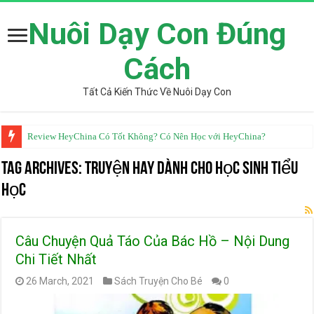
Nuôi Dạy Con Đúng
Cách
Tất Cả Kiến Thức Về Nuôi Dạy Con
Review HeyChina Có Tốt Không? Có Nên Học với HeyChina?
Từ Điển Mazii Có Tốt Không? Review Chi Tiết Từ Góc Nhìn Chuyên Gia
Tag Archives:
truyện hay dành cho học sinh tiểu
học
Câu Chuyện Quả Táo Của Bác Hồ – Nội Dung
Chi Tiết Nhất
26 March, 2021
Sách Truyện Cho Bé
0