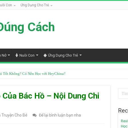
uôi Con
Ứng Dụng Cho Trẻ
Đúng Cách
h Nở
Nuôi Con
Ứng Dụng Cho Trẻ
ốt Không? Review Chi Tiết Từ Góc Nhìn Chuyên Gia
 Của Bác Hồ – Nội Dung Chi
Rec
 Truyện Cho Bé
Để lại bình luận bạn nha
Revi
Học 