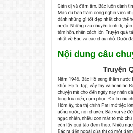
Giản dị và đầm ấm, Bác luôn dành tìn
Mặc dù bận trăm công nghìn việc nh
dành những gì tốt đẹp nhất cho thế 
nước. Những câu chuyện bình dị, gần 
tâm hồn, nhân cách lớn. Truyện quả 
nhất về Bác và các cháu nhỏ. Dưới đây
Nội dung câu chu
Truyện Q
Năm 1946, Bác Hồ sang thăm nước Ph
khởi. Họ tụ tập, vẫy tay và hoan hô 
chuyện mà cho đến ngày nay nhân dân
lòng trìu mến, cảm phục. Đó là câu c
Hôm ấy, tòa thị chính Pari mở tiệc l
uống nước, nói chuyện. Bác vui vẻ đ
ngạc nhiên, nhiều con mắt tò mò chú ý
còn lấy quả táo đem theo. Nhiều ngư
Bác ra đến ngoài cửa thì có một đám t