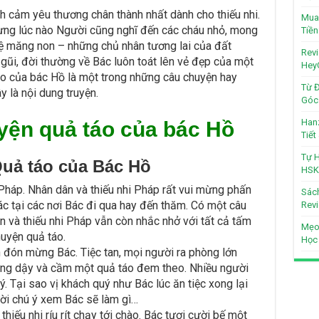
h cảm yêu thương chân thành nhất dành cho thiếu nhi.
Mua 
ưng lúc nào Người cũng nghĩ đến các cháu nhỏ, mong
Tiền
hệ măng non – những chủ nhân tương lai của đất
Revi
gũi, đời thường về Bác luôn toát lên vẻ đẹp của một
Hey
táo của bác Hồ là một trong những câu chuyện hay
Từ Đ
 là nội dung truyện.
Góc 
Hanz
yện quả táo của bác Hồ
Tiế
Tự H
uả táo của Bác Hồ
HSK
áp. Nhân dân và thiếu nhi Pháp rất vui mừng phấn
Sách
Bác tại các nơi Bác đi qua hay đến thăm. Có một câu
Revi
 và thiếu nhi Pháp vẫn còn nhắc nhở với tất cả tấm
Mẹo
huyện quả táo.
Học
ớn đón mừng Bác. Tiệc tan, mọi người ra phòng lớn
ứng dậy và cầm một quả táo đem theo. Nhiều người
. Tại sao vị khách quý như Bác lúc ăn tiệc xong lại
ời chú ý xem Bác sẽ làm gì…
hiếu nhi ríu rít chạy tới chào. Bác tươi cười bế một