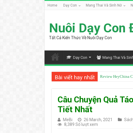
Home
Dạy Con
Mang Thai Và Sinh Nở
N
Nuôi Dạy Con 
Tất Cả Kiến Thức Về Nuôi Dạy Con
Dạy Con
Mang Thai Và Sin
Bài viết hay nhất
Từ Điển Mazii Có T
Câu Chuyện Quả Táo
Tiết Nhất
MeBi
26 March, 2021
Sách
8,389 Số lượt xem