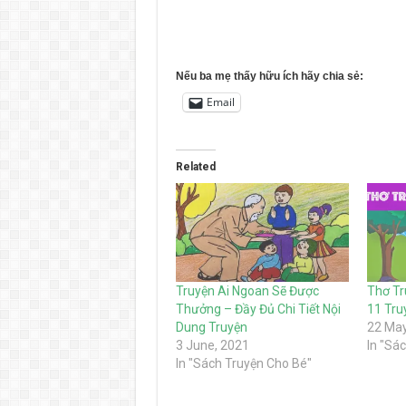
Nếu ba mẹ thấy hữu ích hãy chia sẻ:
Email
Related
Truyện Ai Ngoan Sẽ Được
Thơ Tr
Thưởng – Đầy Đủ Chi Tiết Nội
11 Tru
Dung Truyện
22 May
3 June, 2021
In "Sá
In "Sách Truyện Cho Bé"