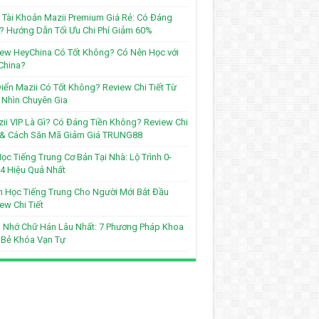
Tài Khoản Mazii Premium Giá Rẻ: Có Đáng
? Hướng Dẫn Tối Ưu Chi Phí Giảm 60%
ew HeyChina Có Tốt Không? Có Nên Học với
China?
iển Mazii Có Tốt Không? Review Chi Tiết Từ
Nhìn Chuyên Gia
ii VIP Là Gì? Có Đáng Tiền Không? Review Chi
t & Cách Săn Mã Giảm Giá TRUNG88
ọc Tiếng Trung Cơ Bản Tại Nhà: Lộ Trình 0-
4 Hiệu Quả Nhất
 Học Tiếng Trung Cho Người Mới Bắt Đầu
ew Chi Tiết
 Nhớ Chữ Hán Lâu Nhất: 7 Phương Pháp Khoa
 Bẻ Khóa Vạn Tự