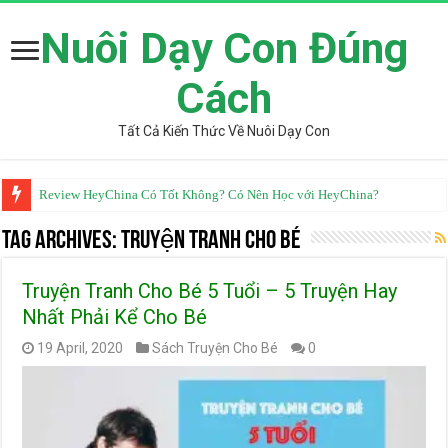
Nuôi Dạy Con Đúng
Cách
Tất Cả Kiến Thức Về Nuôi Dạy Con
Review HeyChina Có Tốt Không? Có Nên Học với HeyChina?
Từ Điển Mazii Có Tốt Không? Review Chi Tiết Từ Góc Nhìn Chuyên Gia
Tag Archives:
Truyện Tranh Cho Bé
Truyện Tranh Cho Bé 5 Tuổi – 5 Truyện Hay
Nhất Phải Kể Cho Bé
19 April, 2020
Sách Truyện Cho Bé
0