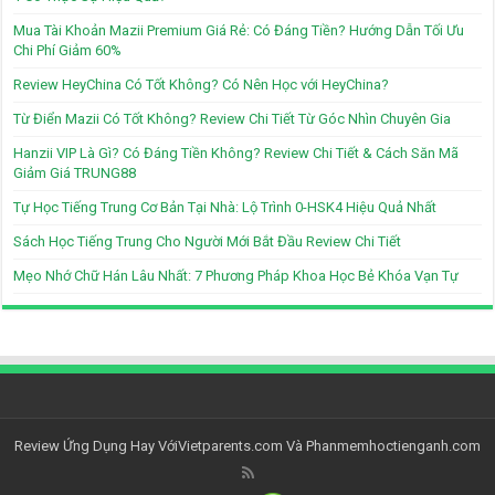
Mua Tài Khoản Mazii Premium Giá Rẻ: Có Đáng Tiền? Hướng Dẫn Tối Ưu
Chi Phí Giảm 60%
Review HeyChina Có Tốt Không? Có Nên Học với HeyChina?
Từ Điển Mazii Có Tốt Không? Review Chi Tiết Từ Góc Nhìn Chuyên Gia
Hanzii VIP Là Gì? Có Đáng Tiền Không? Review Chi Tiết & Cách Săn Mã
Giảm Giá TRUNG88
Tự Học Tiếng Trung Cơ Bản Tại Nhà: Lộ Trình 0-HSK4 Hiệu Quả Nhất
Sách Học Tiếng Trung Cho Người Mới Bắt Đầu Review Chi Tiết
Mẹo Nhớ Chữ Hán Lâu Nhất: 7 Phương Pháp Khoa Học Bẻ Khóa Vạn Tự
Review Ứng Dụng Hay Với
Vietparents.com
Và
Phanmemhoctienganh.com