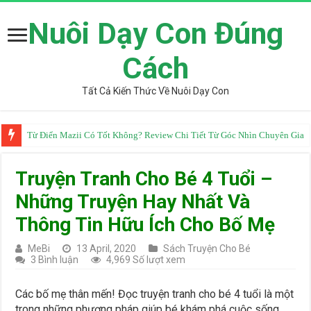
Nuôi Dạy Con Đúng
Cách
Tất Cả Kiến Thức Về Nuôi Dạy Con
Từ Điển Mazii Có Tốt Không? Review Chi Tiết Từ Góc Nhìn Chuyên Gia
Truyện Tranh Cho Bé 4 Tuổi –
Những Truyện Hay Nhất Và
Thông Tin Hữu Ích Cho Bố Mẹ
MeBi
13 April, 2020
Sách Truyện Cho Bé
3 Bình luận
4,969 Số lượt xem
Các bố mẹ thân mến! Đọc truyện tranh cho bé 4 tuổi là một
trong những phương pháp giúp bé khám phá cuộc sống