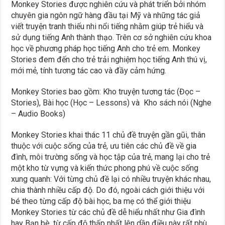
Monkey Stories được nghiên cứu và phát triển bởi nhóm
chuyên gia ngôn ngữ hàng đầu tại Mỹ và những tác giả
viết truyện tranh thiếu nhi nổi tiếng nhằm giúp trẻ hiểu và
sử dụng tiếng Anh thành thạo. Trên cơ sở nghiên cứu khoa
học về phương pháp học tiếng Anh cho trẻ em. Monkey
Stories đem đến cho trẻ trải nghiệm học tiếng Anh thú vị,
mới mẻ, tính tương tác cao và đầy cảm hứng.
Monkey Stories bao gồm: Kho truyện tương tác (Đọc –
Stories), Bài học (Học – Lessons) và Kho sách nói (Nghe
– Audio Books)
Monkey Stories khai thác 11 chủ đề truyện gần gũi, thân
thuộc với cuộc sống của trẻ, ưu tiên các chủ đề về gia
đình, môi trường sống và học tập của trẻ, mang lại cho trẻ
một kho từ vựng và kiến thức phong phú về cuộc sống
xung quanh: Với từng chủ đề lại có nhiều truyện khác nhau,
chia thành nhiều cấp độ. Do đó, ngoài cách giới thiệu với
bé theo từng cấp độ bài học, ba mẹ có thể giới thiệu
Monkey Stories từ các chủ đề dễ hiểu nhất như Gia đình
hay Bạn bè, từ cấp độ thấp nhất lên dần điều này rất phù