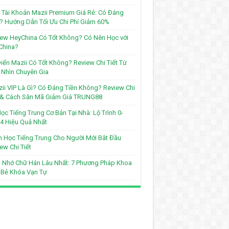
Tài Khoản Mazii Premium Giá Rẻ: Có Đáng
? Hướng Dẫn Tối Ưu Chi Phí Giảm 60%
ew HeyChina Có Tốt Không? Có Nên Học với
China?
iển Mazii Có Tốt Không? Review Chi Tiết Từ
Nhìn Chuyên Gia
ii VIP Là Gì? Có Đáng Tiền Không? Review Chi
t & Cách Săn Mã Giảm Giá TRUNG88
ọc Tiếng Trung Cơ Bản Tại Nhà: Lộ Trình 0-
4 Hiệu Quả Nhất
 Học Tiếng Trung Cho Người Mới Bắt Đầu
ew Chi Tiết
 Nhớ Chữ Hán Lâu Nhất: 7 Phương Pháp Khoa
 Bẻ Khóa Vạn Tự