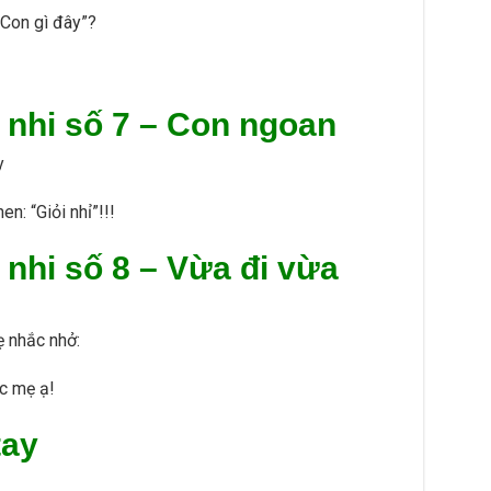
“Con gì đây”?
 nhi số 7 –
Con ngoan
y
n: “Giỏi nhỉ”!!!
 nhi số 8 –
Vừa đi vừa
ẹ nhắc nhở:
c mẹ ạ!
tay