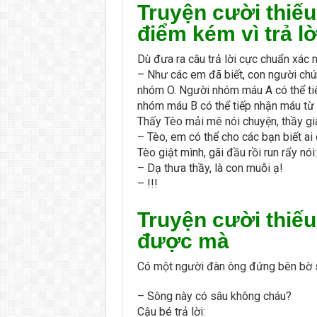
Truyện cười thiếu
điểm kém vì trả l
Dù đưa ra câu trả lời cực chuẩn xác n
– Như các em đã biết, con người ch
nhóm O. Người nhóm máu A có thể ti
nhóm máu B có thể tiếp nhận máu từ
Thấy Tèo mải mê nói chuyện, thầy gi
– Tèo, em có thể cho các bạn biết ai
Tèo giật mình, gãi đầu rồi run rẩy nói:
– Dạ thưa thầy, là con muỗi ạ!
– !!!
Truyện cười thiếu
được mà
Có một người đàn ông đứng bên bờ s
– Sông này có sâu không cháu?
Cậu bé trả lời: