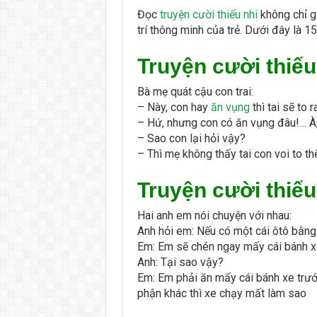
Đọc
truyện cười thiếu nhi
không chỉ gi
trí thông minh của trẻ. Dưới đây là 1
Truyện cười thiếu
Bà mẹ quát cậu con trai:
– Này, con hay
ăn vụng
thì tai sẽ to 
– Hứ, nhưng con có ăn vụng đâu!… À,
– Sao con lại hỏi vậy?
– Thì mẹ không thấy tai con voi to thế
Truyện cười thiếu
Hai anh em nói chuyện với nhau:
Anh hỏi em: Nếu có một cái ôtô bằng
Em: Em sẽ chén ngay mấy cái bánh x
Anh: Tại sao vậy?
Em: Em phải ăn mấy cái bánh xe trư
phận khác thì xe chạy mất làm sao