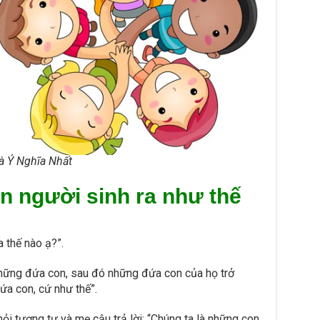
à Ý Nghĩa Nhất
n người sinh ra như thế
 thế nào ạ?”.
 những đứa con, sau đó những đứa con của họ trở
ứa con, cứ như thế”.
ỏi tương tự và mẹ cậu trả lời: “Chúng ta là những con