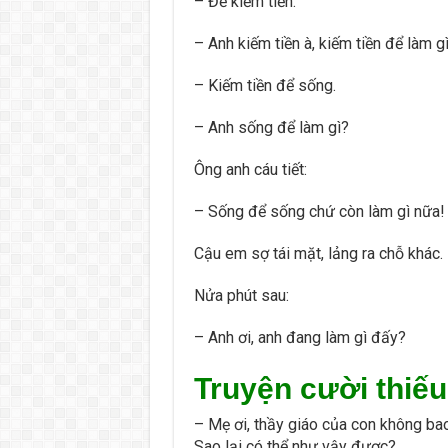
– Để kiếm tiền.
– Anh kiếm tiền à, kiếm tiền để làm g
– Kiếm tiền để sống.
– Anh sống để làm gì?
Ông anh cáu tiết:
– Sống để sống chứ còn làm gì nữa! 
Cậu em sợ tái mặt, lảng ra chỗ khác.
Nửa phút sau:
– Anh ơi, anh đang làm gì đấy?
Truyện cười thiếu
– Mẹ ơi, thầy giáo của con không ba
Sao lại có thể như vậy được?