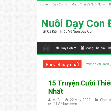
Home
Dạy Con
Mang Thai Và Sinh Nở
N
Nuôi Dạy Con 
Tất Cả Kiến Thức Về Nuôi Dạy Con
Dạy Con
Mang Thai Và Sin
Bài viết hay nhất
Review Kyna Toán (
15 Truyện Cười Thiế
Nhất
MeBi
22 May, 2022
Chưa đ
41 Số lượt xem