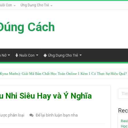
uôi Con
Ứng Dụng Cho Trẻ
Đúng Cách
h Nở
Nuôi Con
Ứng Dụng Cho Trẻ
Kyna Maths): Giải Mã Bản Chất Học Toán Online 1 Kèm 1 Có Thực Sự Hiệu Quả?
u Nhi Siêu Hay và Ý Nghĩa
Rec
ược phân loại
Để lại bình luận bạn nha
Revi
Học 