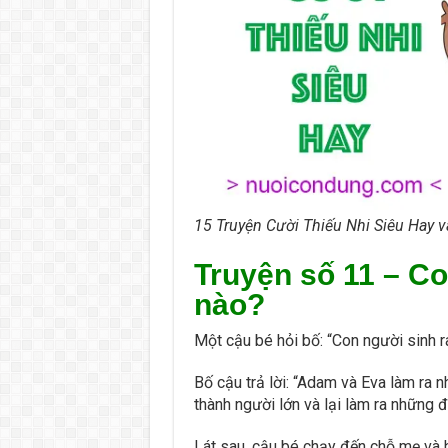
15 Truyện Cười Thiếu Nhi Siêu Hay v
Truyện số 11 –
Co
nào?
Một cậu bé hỏi bố: “Con người sinh ra
Bố cậu trả lời: “Adam và Eva làm ra
thành người lớn và lại làm ra những đ
Lát sau, cậu bé chạy đến chỗ mẹ và h