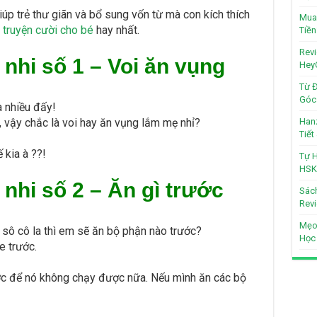
úp trẻ thư giãn và bổ sung vốn từ mà con kích thích
Mua 
5
truyện cười cho bé
hay nhất.
Tiền
Revi
 nhi số 1 – Voi ăn vụng
Hey
Từ Đ
Góc 
ra nhiều đấy!
 vậy chắc là voi hay ăn vụng lắm mẹ nhỉ?
Hanz
Tiế
 kia à ??!
Tự H
HSK
 nhi số 2 – Ăn gì trước
Sách
Revi
Mẹo
 sô cô la thì em sẽ ăn bộ phận nào trước?
Học
e trước.
ớc để nó không chạy được nữa. Nếu mình ăn các bộ