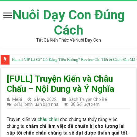
Nuôi Dạy Con Đúng
Cách
Tất Cả Kiến Thức Về Nuôi Dạy Con
Hanzii VIP Là Gì? Có Đáng Tiền Không? Review Chi Tiết & Cách Săn M
[FULL] Truyện Kiến và Châu
Chấu – Nội Dung và Ý Nghĩa
MeBi
6 May, 2022
Sách Truyện Cho Bé
Để lại bình luận bạn nha
38 Số lượt xem
Truyện kiến và
châu chấu
cho chúng ta thấy rằng việc
chúng ta
chăm chỉ làm việc để chuẩn bị cho tương lai
sắp tới chắc chắn chúng ta sẽ đạt được thành quả tốt.