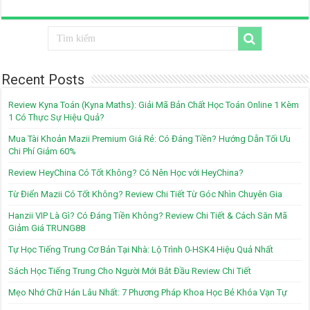
Recent Posts
Review Kyna Toán (Kyna Maths): Giải Mã Bản Chất Học Toán Online 1 Kèm
1 Có Thực Sự Hiệu Quả?
Mua Tài Khoản Mazii Premium Giá Rẻ: Có Đáng Tiền? Hướng Dẫn Tối Ưu
Chi Phí Giảm 60%
Review HeyChina Có Tốt Không? Có Nên Học với HeyChina?
Từ Điển Mazii Có Tốt Không? Review Chi Tiết Từ Góc Nhìn Chuyên Gia
Hanzii VIP Là Gì? Có Đáng Tiền Không? Review Chi Tiết & Cách Săn Mã
Giảm Giá TRUNG88
Tự Học Tiếng Trung Cơ Bản Tại Nhà: Lộ Trình 0-HSK4 Hiệu Quả Nhất
Sách Học Tiếng Trung Cho Người Mới Bắt Đầu Review Chi Tiết
Mẹo Nhớ Chữ Hán Lâu Nhất: 7 Phương Pháp Khoa Học Bẻ Khóa Vạn Tự