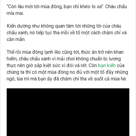
“Còn lâu mới tới mùa đông, bạn chỉ khéo lo xa”. Châu chấu
mỉa mai.
Kiến dường như không quan tâm tới những lời của châu
chấu xanh, nó tiếp tục tha mồi về tổ một cách chăm chỉ và
cần mẫn.
Thế rồi mùa đông lạnh lẽo cũng tới, thức ăn trở nên khan
hiếm, châu chấu xanh vì mải chơi không chuẩn bị lương
thực nên giờ sắp kiệt sức vì đói và rét. Còn
bạn kiến
của
chúng ta thì có một mùa đông no đủ với một tổ đầy những
ngô, lúa mì mà bạn ấy đã chăm chỉ tha về suốt cả mùa hè.