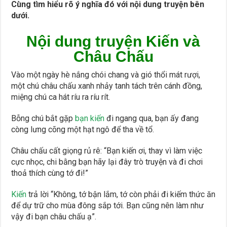
Cùng tìm hiểu rõ ý nghĩa đó với nội dung truyện bên
dưới.
Nội dung truyện Kiến và
Châu Chấu
Vào một ngày hè nắng chói chang và gió thổi mát rượi,
một chú châu chấu xanh nhảy tanh tách trên cánh đồng,
miệng chú ca hát ríu ra ríu rít.
Bỗng chú bắt gặp
bạn kiến
đi ngang qua, bạn ấy đang
còng lưng cõng một hạt ngô để tha về tổ.
Châu chấu cất giọng rủ rê: “Bạn kiến ơi, thay vì làm việc
cực nhọc, chi bằng bạn hãy lại đây trò truyện và đi chơi
thoả thích cùng tớ đi!”
Kiến
trả lời “Không, tớ bận lắm, tớ còn phải đi kiếm thức ăn
để dự trữ cho mùa đông sắp tới. Bạn cũng nên làm như
vậy đi bạn châu chấu ạ”.