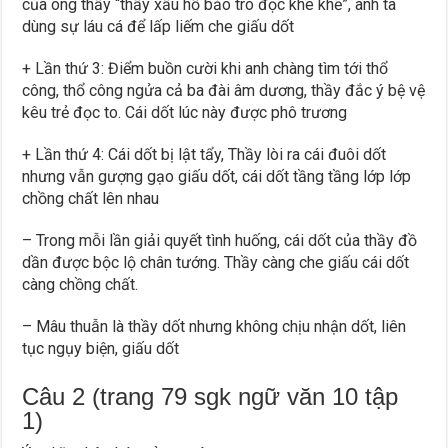
của ông thầy “thầy xấu hổ bảo trò đọc khe khẽ”, anh ta
dùng sự láu cá để lấp liếm che giấu dốt
+ Lần thứ 3: Điểm buồn cười khi anh chàng tìm tới thổ
công, thổ công ngửa cả ba đài âm dương, thầy đắc ý bệ vệ
kêu trẻ đọc to. Cái dốt lúc này được phô trương
+ Lần thứ 4: Cái dốt bị lật tẩy, Thầy lòi ra cái đuôi dốt
nhưng vẫn gượng gạo giấu dốt, cái dốt tầng tầng lớp lớp
chồng chất lên nhau
– Trong mỗi lần giải quyết tình huống, cái dốt của thầy đồ
dần được bộc lộ chân tướng. Thầy càng che giấu cái dốt
càng chồng chất.
– Mâu thuẫn là thầy dốt nhưng không chịu nhận dốt, liên
tục ngụy biện, giấu dốt
Câu 2 (trang 79 sgk ngữ văn 10 tập
1)