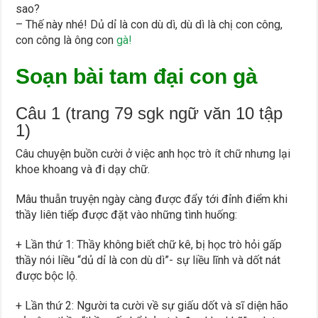
sao?
– Thế này nhé! Dủ dỉ là con dù dì, dù dì là chị con công,
con công là ông con
gà!
Soạn bài tam đại con gà
Câu 1 (trang 79 sgk ngữ văn 10 tập
1)
Câu chuyện buồn cười ở việc anh học trò ít chữ nhưng lại
khoe khoang và đi dạy chữ.
Mâu thuẫn truyện ngày càng được đẩy tới đỉnh điểm khi
thầy liên tiếp được đặt vào những tình huống:
+ Lần thứ 1: Thầy không biết chữ kê, bị học trò hỏi gấp
thầy nói liều “dủ dỉ là con dù dì”- sự liều lĩnh và dốt nát
được bộc lộ.
+ Lần thứ 2: Người ta cười về sự giấu dốt và sĩ diện hão