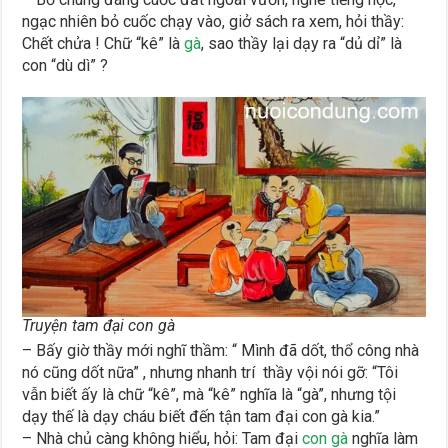
ngạc nhiên bỏ cuốc chạy vào, giở sách ra xem, hỏi thầy:
Chết chửa ! Chữ “kê” là
gà
, sao thầy lại dạy ra “dủ dỉ” là
con “dù dì” ?
Truyện tam đại con gà
– Bấy giờ thầy mới nghĩ thầm: “ Mình đã dốt, thổ công nhà
nó cũng dốt nữa” , nhưng nhanh trí thầy vội nói gỡ: “Tôi
vẫn biết ấy là chữ “kê”, mà “kê” nghĩa là “gà”, nhưng tội
dạy thế là dạy cháu biết đến tận tam đại con gà kia.”
– Nhà chủ càng không hiểu, hỏi: Tam đại
con gà
nghĩa làm