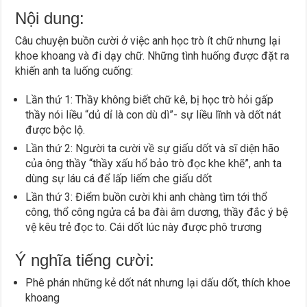
Nội dung:
Câu chuyện buồn cười ở việc anh học trò ít chữ nhưng lại
khoe khoang và đi dạy chữ. Những tình huống được đặt ra
khiến anh ta luống cuống:
Lần thứ 1: Thầy không biết chữ kê, bị học trò hỏi gấp
thầy nói liều “dủ dỉ là con dù dì”- sự liều lĩnh và dốt nát
được bộc lộ.
Lần thứ 2: Người ta cười về sự giấu dốt và sĩ diện hão
của ông thầy “thầy xấu hổ bảo trò đọc khe khẽ”, anh ta
dùng sự láu cá để lấp liếm che giấu dốt
Lần thứ 3: Điểm buồn cười khi anh chàng tìm tới thổ
công, thổ công ngửa cả ba đài âm dương, thầy đắc ý bệ
vệ kêu trẻ đọc to. Cái dốt lúc này được phô trương
Ý nghĩa tiếng cười:
Phê phán những kẻ dốt nát nhưng lại dấu dốt, thích khoe
khoang