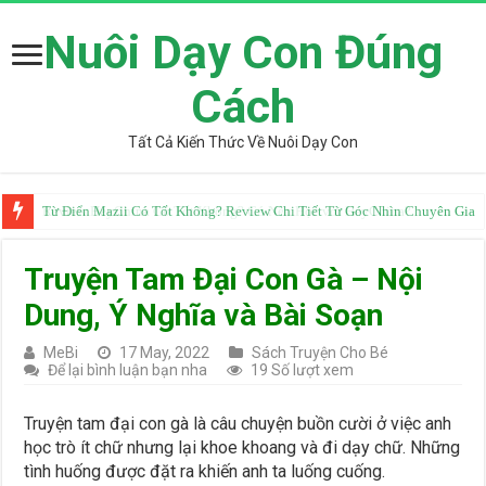
Nuôi Dạy Con Đúng
Cách
Tất Cả Kiến Thức Về Nuôi Dạy Con
Từ Điển Mazii Có Tốt Không? Review Chi Tiết Từ Góc Nhìn Chuyên Gia
Truyện Tam Đại Con Gà – Nội
Dung, Ý Nghĩa và Bài Soạn
MeBi
17 May, 2022
Sách Truyện Cho Bé
Để lại bình luận bạn nha
19 Số lượt xem
Truyện tam đại con gà là câu chuyện buồn cười ở việc anh
học trò ít chữ nhưng lại khoe khoang và đi dạy chữ. Những
tình huống được đặt ra khiến anh ta luống cuống.