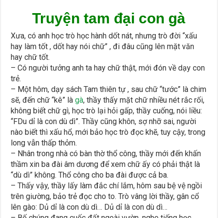
Truyện tam đại con gà
Xưa, có anh học trò học hành dốt nát, nhưng trò đời “xấu
hay làm tốt , dốt hay nói chữ” , đi đâu cũng lên mặt văn
hay chữ tốt.
– Có người tưởng anh ta hay chữ thật, mới đón về dạy con
trẻ.
– Một hôm, dạy sách Tam thiên tự , sau chữ “tước” là chim
sẽ, đến chữ “kê” là
gà
, thầy thấy mặt chữ nhiều nét rắc rối,
không biết chữ gì, học trò lại hỏi gấp, thầy cuống, nói liều:
“FDu dỉ là con dù dì”. Thầy cũng khôn, sợ nhỡ sai, người
nào biết thì xấu hổ, mới bảo học trò đọc khẽ, tuy cậy, trong
long vẫn thấp thỏm.
– Nhân trong nhà có bàn thờ thổ công, thầy mới đến khấn
thầm xin ba đài âm dương để xem chữ ấy có phải thật là
“dù dì” không. Thổ công cho ba đài được cả ba.
– Thấy vậy, thầy lấy làm đắc chí lắm, hôm sau bệ vệ ngồi
trên giường, bảo trẻ đọc cho to. Trò vâng lời thầy, gân cổ
lên gào: Dủ dỉ là con dù dì… Dủ dỉ là con dù dì…
– Bố chúng đang cuốc đất ngoài vườn, nghe tiếng học,