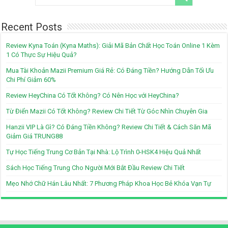
Recent Posts
Review Kyna Toán (Kyna Maths): Giải Mã Bản Chất Học Toán Online 1 Kèm
1 Có Thực Sự Hiệu Quả?
Mua Tài Khoản Mazii Premium Giá Rẻ: Có Đáng Tiền? Hướng Dẫn Tối Ưu
Chi Phí Giảm 60%
Review HeyChina Có Tốt Không? Có Nên Học với HeyChina?
Từ Điển Mazii Có Tốt Không? Review Chi Tiết Từ Góc Nhìn Chuyên Gia
Hanzii VIP Là Gì? Có Đáng Tiền Không? Review Chi Tiết & Cách Săn Mã
Giảm Giá TRUNG88
Tự Học Tiếng Trung Cơ Bản Tại Nhà: Lộ Trình 0-HSK4 Hiệu Quả Nhất
Sách Học Tiếng Trung Cho Người Mới Bắt Đầu Review Chi Tiết
Mẹo Nhớ Chữ Hán Lâu Nhất: 7 Phương Pháp Khoa Học Bẻ Khóa Vạn Tự