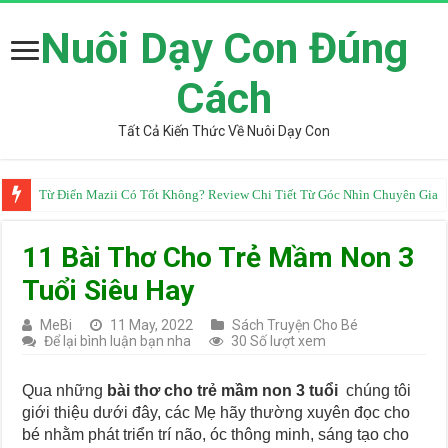
Nuôi Dạy Con Đúng
Cách
Tất Cả Kiến Thức Về Nuôi Dạy Con
Từ Điển Mazii Có Tốt Không? Review Chi Tiết Từ Góc Nhìn Chuyên Gia
11 Bài Thơ Cho Trẻ Mầm Non 3
Tuổi Siêu Hay
MeBi
11 May, 2022
Sách Truyện Cho Bé
Để lại bình luận bạn nha
30 Số lượt xem
Qua những
bài thơ cho trẻ mầm non 3 tuổi
chúng tôi
giới thiệu dưới đây, các Mẹ hãy thường xuyên đọc cho
bé nhằm phát triển trí não, óc thông minh, sáng tạo cho