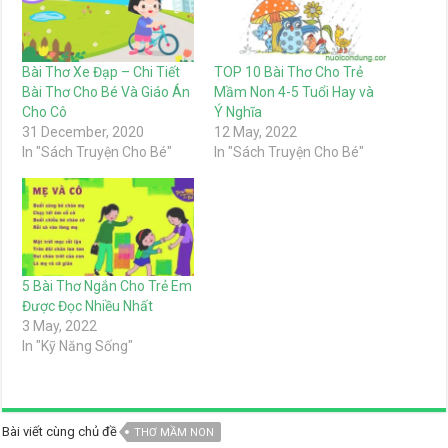
Bài Thơ Xe Đạp – Chi Tiết
TOP 10 Bài Thơ Cho Trẻ
Bài Thơ Cho Bé Và Giáo Án
Mầm Non 4-5 Tuổi Hay và
Cho Cô
Ý Nghĩa
31 December, 2020
12 May, 2022
In "Sách Truyện Cho Bé"
In "Sách Truyện Cho Bé"
5 Bài Thơ Ngắn Cho Trẻ Em
Được Đọc Nhiều Nhất
3 May, 2022
In "Kỹ Năng Sống"
Bài viết cùng chủ đề
THƠ MẦM NON