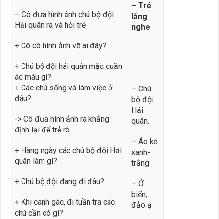
– Trẻ
– Cô đưa hình ảnh chú bộ đội
lắng
Hải quân ra và hỏi trẻ
nghe
+ Cô có hình ảnh vẽ ai đây?
+ Chú bộ đội hải quân mặc quần
áo màu gì?
+ Các chú sống và làm việc ở
– Chú
đâu?
bộ đội
Hải
-> Cô đưa hình ảnh ra khẳng
quân.
định lại để trẻ rõ
– Áo kẻ
+ Hàng ngày các chú bộ đội Hải
xanh-
quân làm gì?
trắng
+ Chú bộ đội đang đi đâu?
– Ở
biển,
+ Khi canh gác, đi tuần tra các
đảo ạ
chú cần có gì?