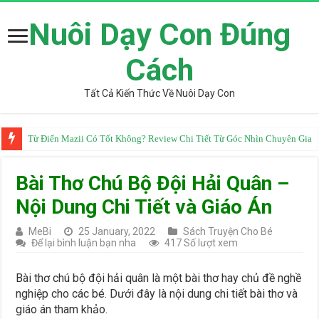
Nuôi Dạy Con Đúng
Cách
Tất Cả Kiến Thức Về Nuôi Dạy Con
Từ Điển Mazii Có Tốt Không? Review Chi Tiết Từ Góc Nhìn Chuyên Gia
Bài Thơ Chú Bộ Đội Hải Quân –
Nội Dung Chi Tiết và Giáo Án
MeBi
25 January, 2022
Sách Truyện Cho Bé
Để lại bình luận bạn nha
417 Số lượt xem
Bài thơ chú bộ đội hải quân là một bài thơ hay chủ đề nghề
nghiệp cho các bé. Dưới đây là nội dung chi tiết bài thơ và
giáo án tham khảo.