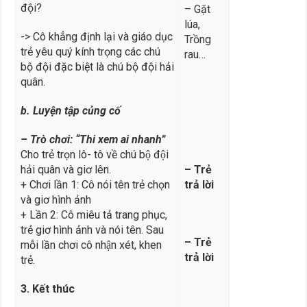
đội?
– Gặt
lúa,
-> Cô khẳng định lại và giáo dục
Trồng
trẻ yêu quý kính trọng các chú
rau…
bộ đội đặc biệt là chú bộ đội hải
quân.
b. Luyện tập củng cố
– Trò chơi: “Thi xem ai nhanh”
Cho trẻ trọn lô- tô về chú bộ đội
hải quân và giơ lên.
– Trẻ
+ Chơi lần 1: Cô nói tên trẻ chọn
trả lời
và giơ hình ảnh
+ Lần 2: Cô miêu tả trang phục,
trẻ giơ hình ảnh và nói tên. Sau
– Trẻ
mỗi lần chơi cô nhận xét, khen
trả lời
trẻ.
3. Kết thúc