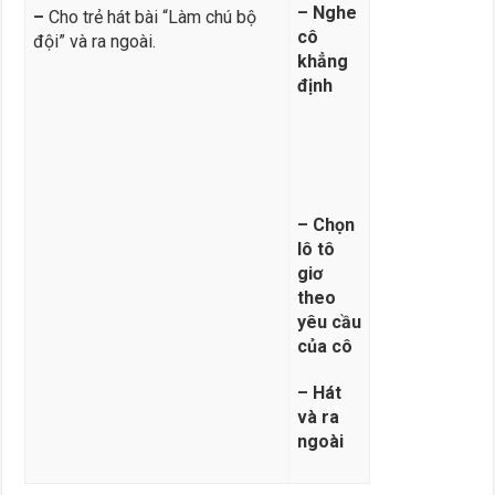
– Nghe
–
Cho trẻ hát bài “Làm chú bộ
cô
đội” và ra ngoài.
khẳng
định
– Chọn
lô tô
giơ
theo
yêu cầu
của cô
– Hát
và ra
ngoài