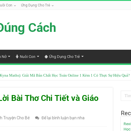
uôi Con
Ứng Dụng Cho Trẻ
Đúng Cách
h Nở
Nuôi Con
Ứng Dụng Cho Trẻ
Kyna Maths): Giải Mã Bản Chất Học Toán Online 1 Kèm 1 Có Thực Sự Hiệu Quả?
i Premium Giá Rẻ: Có Đáng Tiền? Hướng Dẫn Tối Ưu Chi Phí Giảm 60%
ời Bài Thơ Chi Tiết và Giáo
Rec
h Truyện Cho Bé
Để lại bình luận bạn nha
Revi
Học 