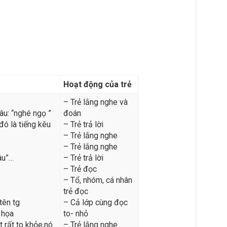
Hoạt động của trẻ
– Trẻ lắng nghe và
âu: “nghé ngọ ”
đoán
đó là tiếng kêu
– Trẻ trả lời
– Trẻ lắng nghe
– Trẻ lắng nghe
âu”…
– Trẻ trả lời
– Trẻ đọc
– Tổ, nhóm, cá nhân
trẻ đọc
tên tg
– Cả lớp cùng đọc
 họa
to- nhỏ
t rất to khỏe,nó
– Trẻ lắng nghe