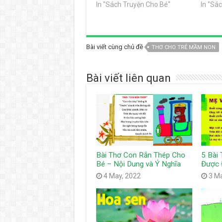
In "Sách Truyện Cho Bé"
In "Sá
Bài viết cùng chủ đề
THƠ CHO TRẺ MẦM NON
Bài viết liên quan
Bài Thơ Con Rắn Thép Cho
5 Bài
Bé – Nội Dung và Ý Nghĩa
Được 
4 May, 2022
3 M