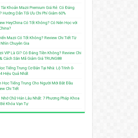
Tài Khoản Mazii Premium Giá Rẻ: Có Đáng
? Hướng Dẫn Tối Ưu Chi Phí Giảm 60%
ew HeyChina Có Tốt Không? Có Nên Học với
China?
iển Mazii Có Tốt Không? Review Chi Tiết Từ
Nhìn Chuyên Gia
ii VIP Là Gì? Có Đáng Tiền Không? Review Chi
t & Cách Săn Mã Giảm Giá TRUNG88
ọc Tiếng Trung Cơ Bản Tại Nhà: Lộ Trình 0-
4 Hiệu Quả Nhất
 Học Tiếng Trung Cho Người Mới Bắt Đầu
ew Chi Tiết
 Nhớ Chữ Hán Lâu Nhất: 7 Phương Pháp Khoa
 Bẻ Khóa Vạn Tự