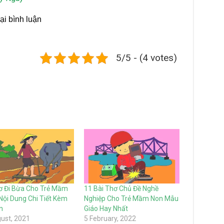
ại bình luận
5/5 - (4 votes)
ơ Đi Bừa Cho Trẻ Mầm
11 Bài Thơ Chủ Đề Nghề
Nội Dung Chi Tiết Kèm
Nghiệp Cho Trẻ Mầm Non Mẫu
n
Giáo Hay Nhất
ust, 2021
5 February, 2022