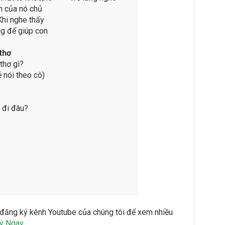
ăn của nó chủ
Khi nghe thấy
ng để giúp con
thơ
thơ gì?
ẻ nói theo cô)
 đi đâu?
 đăng ký kênh Youtube của chúng tôi để xem nhiều
ý Ngay