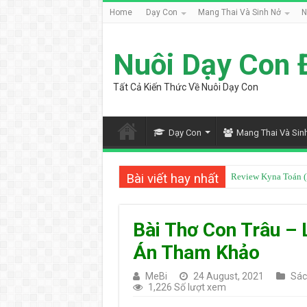
Home
Dạy Con
Mang Thai Và Sinh Nở
N
Nuôi Dạy Con 
Tất Cả Kiến Thức Về Nuôi Dạy Con
Dạy Con
Mang Thai Và Sin
Bài viết hay nhất
Review Kyna Toán (
Mua Tài Khoản Mazi
Bài Thơ Con Trâu – L
Án Tham Khảo
MeBi
24 August, 2021
Sác
1,226 Số lượt xem