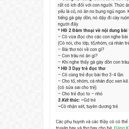
rất có ích đối với con người. Thức 
yếu là cỏ, nó ăn no bụng ngủ ngon. 
tiếng gà gáy dồn, nó dậy đi cày ruộ
người đấy.
* HĐ 2 Đàm thoại về nội dung bài 
– Cô vừa đọc cho các con nghe bài 
(Cô nói, cho lớp, tổ,nhóm, cá nhân tr
– Bài thơ nói về con gì?
– Con trâu nó ăn gì?
– Khi nghe thấy gà gáy dồn con trâu
* HĐ 3 Dạy trẻ đọc thơ
:
– Cô cùng trẻ đọc bài thơ 3-4 lần.
– Cho tổ, nhóm, cá nhân đọc xen kẽ.
(cô sửa sai cho trẻ).
– Cho trẻ đọc to – nhỏ
3.Kết thúc: –
Gd trẻ
–
Cô nhận xét, tuyên dương trẻ.
Các phụ huynh và các thầy cô có thể
truyện hay và thơ hay cho bé.
Đăng K