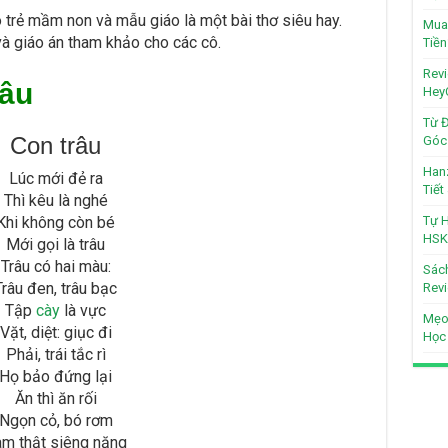
trẻ mầm non và mẫu giáo là một bài thơ siêu hay.
Mua 
 và giáo án tham khảo cho các cô.
Tiền
Revi
râu
Hey
Từ Đ
Con trâu
Góc 
Hanz
Lúc mới đẻ ra
Tiế
Thì kêu là nghé
Khi không còn bé
Tự H
HSK
Mới gọi là trâu
Trâu có hai màu:
Sách
Trâu đen, trâu bạc
Revi
Tập
cày
là vực
Mẹo
Vặt, diệt: giục đi
Học
Phải, trái tắc rì
Họ bảo đứng lại
Ăn thì ăn rối
Ngọn cỏ, bó rơm
m thật siêng năng