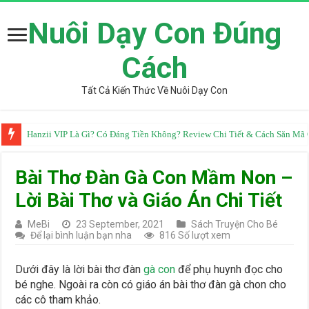
Nuôi Dạy Con Đúng
Cách
Tất Cả Kiến Thức Về Nuôi Dạy Con
Hanzii VIP Là Gì? Có Đáng Tiền Không? Review Chi Tiết & Cách Săn M
Tự Học Tiếng Trung Cơ Bản Tại Nhà: Lộ Trình 0-HSK4 Hiệu Quả Nhất
Bài Thơ Đàn Gà Con Mầm Non –
Lời Bài Thơ và Giáo Án Chi Tiết
MeBi
23 September, 2021
Sách Truyện Cho Bé
Để lại bình luận bạn nha
816 Số lượt xem
Dưới đây là lời bài thơ đàn
gà con
để phụ huynh đọc cho
bé nghe. Ngoài ra còn có giáo án bài thơ đàn gà chon cho
các cô tham khảo.