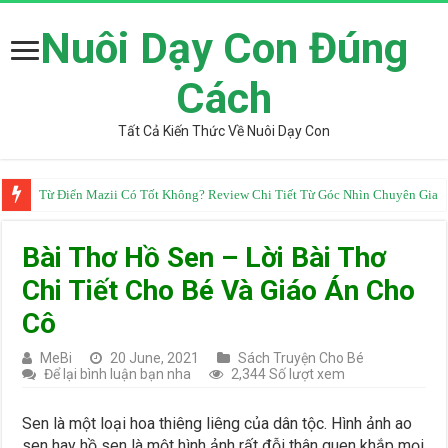
Nuôi Dạy Con Đúng
Cách
Tất Cả Kiến Thức Về Nuôi Dạy Con
Từ Điển Mazii Có Tốt Không? Review Chi Tiết Từ Góc Nhìn Chuyên Gia
Bài Thơ Hồ Sen – Lời Bài Thơ
Chi Tiết Cho Bé Và Giáo Án Cho
Cô
MeBi
20 June, 2021
Sách Truyện Cho Bé
Để lại bình luận bạn nha
2,344 Số lượt xem
Sen là một loại hoa thiêng liêng của dân tộc. Hình ảnh ao
sen hay hồ sen là một hình ảnh rất đỗi thân quen khắp mọi