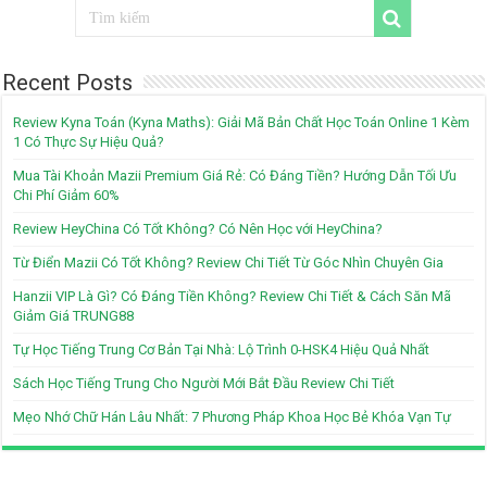
Recent Posts
Review Kyna Toán (Kyna Maths): Giải Mã Bản Chất Học Toán Online 1 Kèm
1 Có Thực Sự Hiệu Quả?
Mua Tài Khoản Mazii Premium Giá Rẻ: Có Đáng Tiền? Hướng Dẫn Tối Ưu
Chi Phí Giảm 60%
Review HeyChina Có Tốt Không? Có Nên Học với HeyChina?
Từ Điển Mazii Có Tốt Không? Review Chi Tiết Từ Góc Nhìn Chuyên Gia
Hanzii VIP Là Gì? Có Đáng Tiền Không? Review Chi Tiết & Cách Săn Mã
Giảm Giá TRUNG88
Tự Học Tiếng Trung Cơ Bản Tại Nhà: Lộ Trình 0-HSK4 Hiệu Quả Nhất
Sách Học Tiếng Trung Cho Người Mới Bắt Đầu Review Chi Tiết
Mẹo Nhớ Chữ Hán Lâu Nhất: 7 Phương Pháp Khoa Học Bẻ Khóa Vạn Tự