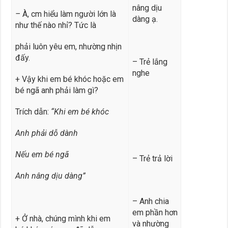
nâng dịu
–
À, cm hiểu làm người lớn là
dàng ạ.
như thế nào nhỉ? Tức là
phải luôn yêu em, nhường nhịn
đấy.
– Trẻ lắng
nghe
+ Vậy khi em bé khóc hoặc em
bé ngã anh phải làm gì?
Trích dẫn:
“Khi em bé khóc
Anh phải dỗ dàn
h
Nếu em bé ngã
– Trẻ trả lời
Anh nâng dịu dàng”
– Anh chia
em phần hơn
+ Ở nhà, chúng mình khi em
và nhường