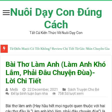
Nuôi Dạy Con Đúng
Cách
Tất Cả Kiến Thức Về Nuôi Dạy Con
Từ Điển Mazii Có Tốt Không? Review Chi Tiết Từ Góc Nhìn Chuyên Gia
Bài Thơ Làm Anh (Làm Anh Khó
Lắm, Phải Đâu Chuyện Đùa)-
Lời Chi Tiết
MeBi
22 December, 2021
Sách Truyện Cho Bé
Để lại bình luận bạn nha
758 Số lượt xem
Bài thơ làm anh (Hay hầu hết mọi người quen thuộc với hai
câu thơ đầu là “Làm anh khó lắm, phải đâu chuyện đùa”) là