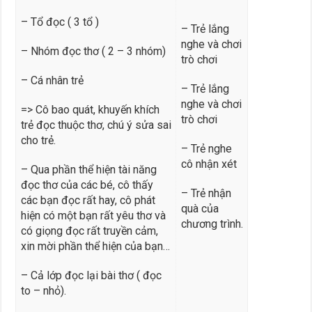
– Tổ đọc ( 3 tổ )
– Trẻ lắng
nghe và chơi
– Nhóm đọc thơ ( 2 – 3 nhóm)
trò chơi
– Cá nhân trẻ
– Trẻ lắng
nghe và chơi
=> Cô bao quát, khuyến khích
trò chơi
trẻ đọc thuộc thơ, chú ý sửa sai
cho trẻ.
– Trẻ nghe
cô nhận xét
– Qua phần thể hiện tài năng
đọc thơ của các bé, cô thấy
– Trẻ nhận
các bạn đọc rất hay, cô phát
quà của
hiện có một bạn rất yêu thơ và
chương trình.
có giọng đọc rất truyền cảm,
xin mời phần thể hiện của bạn…
– Cả lớp đọc lại bài thơ ( đọc
to – nhỏ).