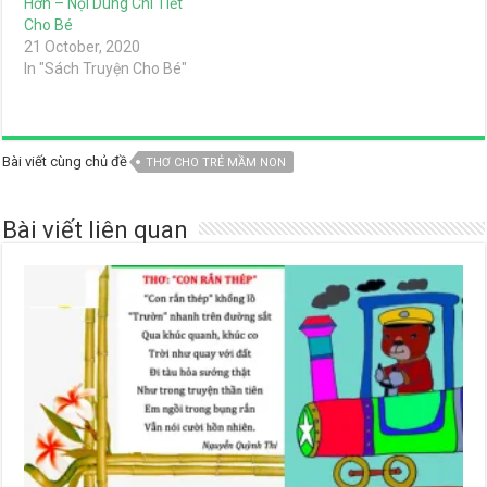
Hơn – Nội Dung Chi Tiết
Cho Bé
21 October, 2020
In "Sách Truyện Cho Bé"
Bài viết cùng chủ đề
THƠ CHO TRẺ MẦM NON
Bài viết liên quan