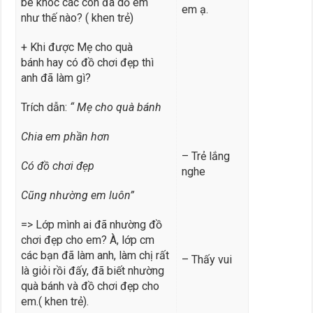
bé khóc các con đã dỗ em
em ạ.
như thế nào? ( khen trẻ)
+ Khi được Mẹ cho quà
bánh hay có đồ chơi đẹp thì
anh đã làm gì?
Trích dẫn:
“ Mẹ cho quà bánh
Chia em phần hơn
– Trẻ lắng
Có đồ chơi đẹp
nghe
Cũng nhường em luôn”
=> Lớp mình ai đã nhường đồ
chơi đẹp cho em? À, lớp cm
các bạn đã làm anh, làm chị rất
– Thấy vui
là giỏi rồi đấy, đã biết nhường
quà bánh và đồ chơi đẹp cho
em.( khen trẻ).