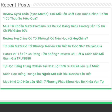
Recent Posts
Review Kyna Toán (Kyna Maths): Giải Mã Bản Chất Học Toán Online 1 Kèm
1 Có Thực Sự Hiệu Quả?
Mua Tài Khoản Mazii Premium Giá Rẻ: Có Đáng Tiền? Hướng Dẫn Tối Ưu
Chi Phí Giảm 60%
Review HeyChina Có Tốt Không? Có Nên Học với HeyChina?
Từ Điển Mazii Có Tốt Không? Review Chi Tiết Từ Góc Nhìn Chuyên Gia
Hanzii VIP Là Gì? Có Đáng Tiền Không? Review Chi Tiết & Cách Săn Mã
Giảm Giá TRUNG88
Tự Học Tiếng Trung Cơ Bản Tại Nhà: Lộ Trình 0-HSK4 Hiệu Quả Nhất
Sách Học Tiếng Trung Cho Người Mới Bắt Đầu Review Chi Tiết
Mẹo Nhớ Chữ Hán Lâu Nhất: 7 Phương Pháp Khoa Học Bẻ Khóa Vạn Tự