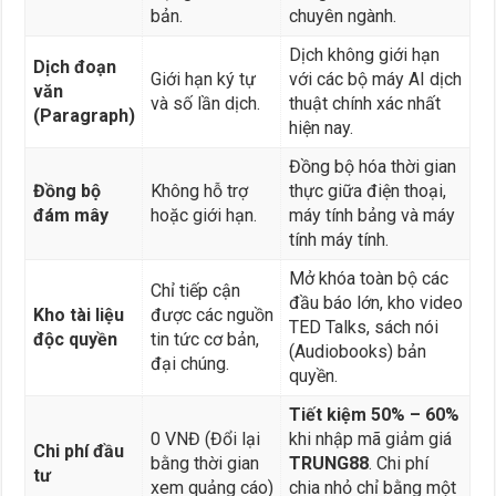
bản.
chuyên ngành.
Dịch không giới hạn
Dịch đoạn
Giới hạn ký tự
với các bộ máy AI dịch
văn
và số lần dịch.
thuật chính xác nhất
(Paragraph)
hiện nay.
Đồng bộ hóa thời gian
Đồng bộ
Không hỗ trợ
thực giữa điện thoại,
đám mây
hoặc giới hạn.
máy tính bảng và máy
tính máy tính.
Mở khóa toàn bộ các
Chỉ tiếp cận
đầu báo lớn, kho video
Kho tài liệu
được các nguồn
TED Talks, sách nói
độc quyền
tin tức cơ bản,
(Audiobooks) bản
đại chúng.
quyền.
Tiết kiệm 50% – 60%
0 VNĐ (Đổi lại
khi nhập mã giảm giá
Chi phí đầu
bằng thời gian
TRUNG88
. Chi phí
tư
xem quảng cáo)
chia nhỏ chỉ bằng một