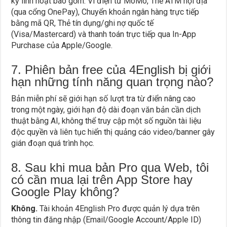
kỳ linh hoạt bao gồm: Ví điện tử MoMo, Thẻ ATM nội địa
(qua cổng OnePay), Chuyển khoản ngân hàng trực tiếp
bằng mã QR, Thẻ tín dụng/ghi nợ quốc tế
(Visa/Mastercard) và thanh toán trực tiếp qua In-App
Purchase của Apple/Google.
7. Phiên bản free của 4English bị giới
hạn những tính năng quan trọng nào?
Bản miễn phí sẽ giới hạn số lượt tra từ điển nâng cao
trong một ngày, giới hạn độ dài đoạn văn bản cần dịch
thuật bằng AI, không thể truy cập một số nguồn tài liệu
độc quyền và liên tục hiển thị quảng cáo video/banner gây
gián đoạn quá trình học.
8. Sau khi mua bản Pro qua Web, tôi
có cần mua lại trên App Store hay
Google Play không?
Không.
Tài khoản 4English Pro được quản lý dựa trên
thông tin đăng nhập (Email/Google Account/Apple ID)