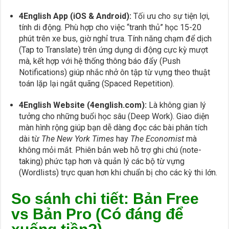
4English App (iOS & Android):
Tối ưu cho sự tiện lợi,
tính di động. Phù hợp cho việc “tranh thủ” học 15-20
phút trên xe bus, giờ nghỉ trưa. Tính năng chạm để dịch
(Tap to Translate) trên ứng dụng di động cực kỳ mượt
mà, kết hợp với hệ thống thông báo đẩy (Push
Notifications) giúp nhắc nhở ôn tập từ vựng theo thuật
toán lặp lại ngắt quãng (Spaced Repetition).
4English Website (4english.com):
Là không gian lý
tưởng cho những buổi học sâu (Deep Work). Giao diện
màn hình rộng giúp bạn dễ dàng đọc các bài phân tích
dài từ
The New York Times
hay
The Economist
mà
không mỏi mắt. Phiên bản web hỗ trợ ghi chú (note-
taking) phức tạp hơn và quản lý các bộ từ vựng
(Wordlists) trực quan hơn khi chuẩn bị cho các kỳ thi lớn.
So sánh chi tiết: Bản Free
vs Bản Pro (Có đáng để