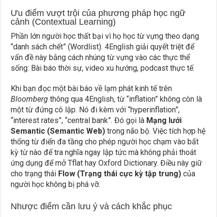
Ưu điểm vượt trội của phương pháp học ngữ
cảnh (Contextual Learning)
Phần lớn người học thất bại vì họ học từ vựng theo dạng
“danh sách chết” (Wordlist). 4English giải quyết triệt để
vấn đề này bằng cách nhúng từ vựng vào các thực thể
sống: Bài báo thời sự, video xu hướng, podcast thực tế.
Khi bạn đọc một bài báo về lạm phát kinh tế trên
Bloomberg
thông qua 4English, từ “inflation” không còn là
một từ đứng cô lập. Nó đi kèm với “hyperinflation”,
“interest rates”, “central bank”. Đó gọi là
Mạng lưới
Semantic (Semantic Web)
trong não bộ. Việc tích hợp hệ
thống từ điển đa tầng cho phép người học chạm vào bất
kỳ từ nào để tra nghĩa ngay lập tức mà không phải thoát
ứng dụng để mở Tflat hay Oxford Dictionary. Điều này giữ
cho trạng thái
Flow (Trạng thái cực kỳ tập trung)
của
người học không bị phá vỡ.
Nhược điểm cần lưu ý và cách khắc phục