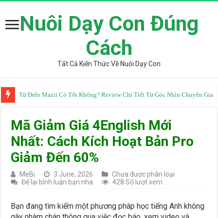
Nuôi Dạy Con Đúng
Cách
Tất Cả Kiến Thức Về Nuôi Dạy Con
Từ Điển Mazii Có Tốt Không? Review Chi Tiết Từ Góc Nhìn Chuyên Gia
Mã Giảm Giá 4English Mới
Nhất: Cách Kích Hoạt Bản Pro
Giảm Đến 60%
MeBi
3 June, 2026
Chưa được phân loại
Để lại bình luận bạn nha
428 Số lượt xem
Bạn đang tìm kiếm một phương pháp học tiếng Anh không
gây nhàm chán thông qua việc đọc báo, xem video và