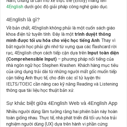
Nam, chúng ta cần mổ xẻ thực thể (Entity) mang tên
4English
dưới góc độ giải pháp công nghệ giáo dục.
4English là gì?
Về bản chất, 4English không phải là một cuốn sách giáo
khoa điện tử tuyến tính. Đây là một
trình duyệt thông
minh được tối ưu hóa cho việc học tiếng Anh
. Thay vì
bắt người học phải ghi nhớ từ vựng qua các flashcard rời
rạc, 4English chọn cách tiếp cận dựa trên
Input toàn diện
(Comprehensible Input)
– phương pháp nổi tiếng của
nhà ngôn ngữ học Stephen Krashen. Khách hàng mục tiêu
của ứng dụng trải dài từ những người mất gốc muốn tiếp
cận tiếng Anh thực tế, cho đến các sĩ tử luyện thi
IELTS/TOEIC cần nâng cao kỹ năng Reading và Listening
thông qua tài liệu học thuật bản xứ.
Sự khác biệt giữa 4English Web và 4English App
Nhiều người dùng lầm tưởng rằng hai phiên bản này hoàn
toàn giống nhau. Thực tế, nhà phát triển đã tối ưu hóa trải
nghiệm người dùng (UX) dựa trên hành vi phần cứng: