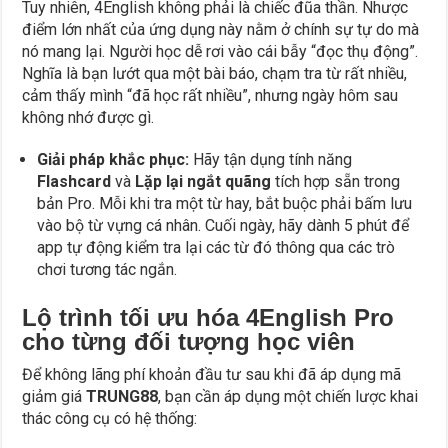
Tuy nhiên, 4English không phải là chiếc đũa thần. Nhược
điểm lớn nhất của ứng dụng này nằm ở chính sự tự do mà
nó mang lại. Người học dễ rơi vào cái bẫy “đọc thụ động”.
Nghĩa là bạn lướt qua một bài báo, chạm tra từ rất nhiều,
cảm thấy mình “đã học rất nhiều”, nhưng ngày hôm sau
không nhớ được gì.
Giải pháp khắc phục:
Hãy tận dụng tính năng
Flashcard
và
Lặp lại ngắt quãng
tích hợp sẵn trong
bản Pro. Mỗi khi tra một từ hay, bắt buộc phải bấm lưu
vào bộ từ vựng cá nhân. Cuối ngày, hãy dành 5 phút để
app tự động kiểm tra lại các từ đó thông qua các trò
chơi tương tác ngắn.
Lộ trình tối ưu hóa 4English Pro
cho từng đối tượng học viên
Để không lãng phí khoản đầu tư sau khi đã áp dụng mã
giảm giá
TRUNG88
, bạn cần áp dụng một chiến lược khai
thác công cụ có hệ thống: