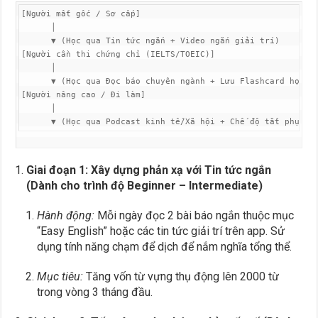
[Người mất gốc / Sơ cấp] 

      │

      ▼ (Học qua Tin tức ngắn + Video ngắn giải trí)

[Người cần thi chứng chỉ (IELTS/TOEIC)]

      │

      ▼ (Học qua Đọc báo chuyên ngành + Lưu Flashcard học th
[Người nâng cao / Đi làm]

      │

Giai đoạn 1: Xây dựng phản xạ với Tin tức ngắn
(Dành cho trình độ Beginner – Intermediate)
Hành động:
Mỗi ngày đọc 2 bài báo ngắn thuộc mục
“Easy English” hoặc các tin tức giải trí trên app. Sử
dụng tính năng chạm để dịch để nắm nghĩa tổng thể.
Mục tiêu:
Tăng vốn từ vựng thụ động lên 2000 từ
trong vòng 3 tháng đầu.