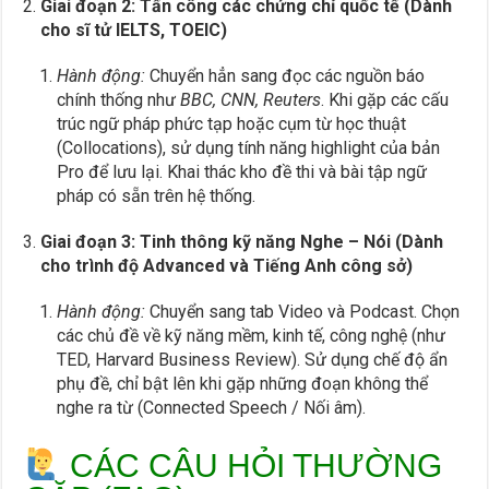
Giai đoạn 2: Tấn công các chứng chỉ quốc tế (Dành
cho sĩ tử IELTS, TOEIC)
Hành động:
Chuyển hẳn sang đọc các nguồn báo
chính thống như
BBC, CNN, Reuters
. Khi gặp các cấu
trúc ngữ pháp phức tạp hoặc cụm từ học thuật
(Collocations), sử dụng tính năng highlight của bản
Pro để lưu lại. Khai thác kho đề thi và bài tập ngữ
pháp có sẵn trên hệ thống.
Giai đoạn 3: Tinh thông kỹ năng Nghe – Nói (Dành
cho trình độ Advanced và Tiếng Anh công sở)
Hành động:
Chuyển sang tab Video và Podcast. Chọn
các chủ đề về kỹ năng mềm, kinh tế, công nghệ (như
TED, Harvard Business Review). Sử dụng chế độ ẩn
phụ đề, chỉ bật lên khi gặp những đoạn không thể
nghe ra từ (Connected Speech / Nối âm).
CÁC CÂU HỎI THƯỜNG