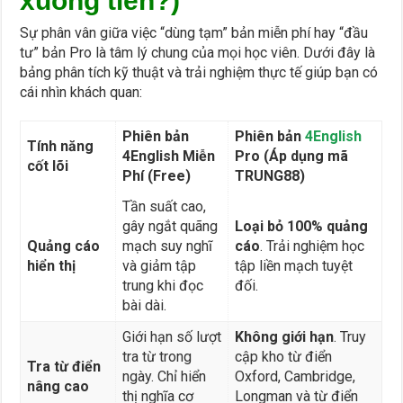
xuống tiền?)
Sự phân vân giữa việc “dùng tạm” bản miễn phí hay “đầu
tư” bản Pro là tâm lý chung của mọi học viên. Dưới đây là
bảng phân tích kỹ thuật và trải nghiệm thực tế giúp bạn có
cái nhìn khách quan:
Phiên bản
Phiên bản
4English
Tính năng
4English Miễn
Pro (Áp dụng mã
cốt lõi
Phí (Free)
TRUNG88)
Tần suất cao,
gây ngắt quãng
Loại bỏ 100% quảng
Quảng cáo
mạch suy nghĩ
cáo
. Trải nghiệm học
hiển thị
và giảm tập
tập liền mạch tuyệt
trung khi đọc
đối.
bài dài.
Giới hạn số lượt
Không giới hạn
. Truy
tra từ trong
cập kho từ điển
Tra từ điển
ngày. Chỉ hiển
Oxford, Cambridge,
nâng cao
thị nghĩa cơ
Longman và từ điển