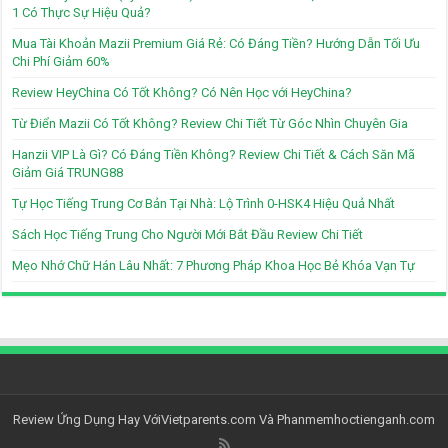
1 Có Thực Sự Hiệu Quả?
Mua Tài Khoản Mazii Premium Giá Rẻ: Có Đáng Tiền? Hướng Dẫn Tối Ưu
Chi Phí Giảm 60%
Review HeyChina Có Tốt Không? Có Nên Học với HeyChina?
Từ Điển Mazii Có Tốt Không? Review Chi Tiết Từ Góc Nhìn Chuyên Gia
Hanzii VIP Là Gì? Có Đáng Tiền Không? Review Chi Tiết & Cách Săn Mã
Giảm Giá TRUNG88
Tự Học Tiếng Trung Cơ Bản Tại Nhà: Lộ Trình 0-HSK4 Hiệu Quả Nhất
Sách Học Tiếng Trung Cho Người Mới Bắt Đầu Review Chi Tiết
Mẹo Nhớ Chữ Hán Lâu Nhất: 7 Phương Pháp Khoa Học Bẻ Khóa Vạn Tự
Review Ứng Dụng Hay Với
Vietparents.com
Và
Phanmemhoctienganh.com