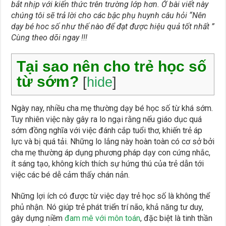
bắt nhịp với kiến thức trên trường lớp hơn. Ở bài viết này
chúng tôi sẽ trả lời cho các bậc phụ huynh câu hỏi “Nên
dạy bé hoc số như thế nào để đạt được hiệu quả tốt nhất ”
Cùng theo dõi ngay !!!
Tại sao nên cho trẻ học số
từ sớm?
[
hide
]
Ngày nay, nhiều cha mẹ thường dạy bé học số từ khá sớm.
Tuy nhiên việc này gây ra lo ngại rằng nếu giáo dục quá
sớm đồng nghĩa với việc đánh cắp tuổi thơ, khiến trẻ áp
lực và bị quá tải. Những lo lắng này hoàn toàn có cơ sở bởi
cha mẹ thường áp dụng phương pháp dạy con cứng nhắc,
ít sáng tạo, không kích thích sự hứng thú của trẻ dẫn tới
việc các bé dễ cảm thấy chán nản.
Những lợi ích có được từ việc dạy trẻ học số là không thể
phủ nhận. Nó giúp trẻ phát triển trí não, khả năng tư duy,
gây dựng niềm
đam mê với môn toán
, đặc biệt là tinh thần