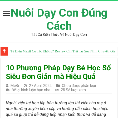
Nuôi Dạy Con Đúng
Cách
Tất Cả Kiến Thức Về Nuôi Dạy Con
Từ Điển Mazii Có Tốt Không? Review Chi Tiết Từ Góc Nhìn Chuyên Gia
10 Phương Pháp Dạy Bé Học Số
Siêu Đơn Giản mà Hiệu Quả
MeBi
27 April, 2022
Chưa được phân loại
Để lại bình luận bạn nha
25 Số lượt xem
Ngoài việc trẻ học tập trên trường lớp thì việc cha mẹ ở
nhà thường xuyên kèm cặp và hướng dẫn cách học hiệu
quả sẽ giúp trẻ dễ dàng tiếp nhận kiến thức và dễ dàng