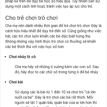
pháp kể trên để dạy bé học số hiệu quả. Tuy nhiên cần sử
dụng một cách linh hoạt, tránh việc tạo áp lực cho trẻ.
Cho trẻ chơi trò chơi
Cha mẹ nên dành nhiều thời gian để trẻ chơi trò chơi. Đây là
cách hữu hiệu nhất để dạy trẻ đến số. Cũng giống như việc
hát, các trò chơi luôn khiến các bé đặc biệt hứng thú.
Không những vậy, hình thức trò chơi có thưởng sẽ khiến
các bé thích thú với việc học số hơn.
Chơi nhảy lò cò
Cha mẹ hãy vẽ những ô vuông kèm các con số. Sau
đó, hãy đọc to các chữ số trong từng ô để bé nhảy
Chơi bài
Sử dụng các lá bài từ 1 đến 10 và chơi trò “cá lớn
nuốt cá bé”. Đây là trò chơi các bé rất thích. Mỗi
người sẽ lật 1 quân bài, quân bài của ai lớn hơn thì