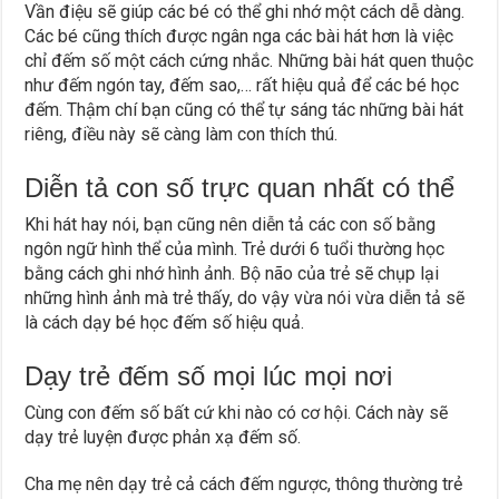
Vần điệu sẽ giúp các bé có thể ghi nhớ một cách dễ dàng.
Các bé cũng thích được ngân nga các bài hát hơn là việc
chỉ đếm số một cách cứng nhắc. Những bài hát quen thuộc
như đếm ngón tay, đếm sao,… rất hiệu quả để các bé học
đếm. Thậm chí bạn cũng có thể tự sáng tác những bài hát
riêng, điều này sẽ càng làm con thích thú.
Diễn tả con số trực quan nhất có thể
Khi hát hay nói, bạn cũng nên diễn tả các con số bằng
ngôn ngữ hình thể của mình. Trẻ dưới 6 tuổi thường học
bằng cách ghi nhớ hình ảnh. Bộ não của trẻ sẽ chụp lại
những hình ảnh mà trẻ thấy, do vậy vừa nói vừa diễn tả sẽ
là cách dạy bé học đếm số hiệu quả.
Dạy trẻ đếm số mọi lúc mọi nơi
Cùng con đếm số bất cứ khi nào có cơ hội. Cách này sẽ
dạy trẻ luyện được phản xạ đếm số.
Cha mẹ nên dạy trẻ cả cách đếm ngược, thông thường trẻ