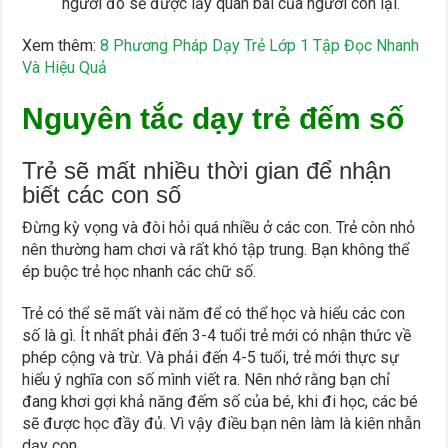
người đó sẽ được lấy quân bài của người còn lại.
Xem thêm:
8 Phương Pháp Dạy Trẻ Lớp 1 Tập Đọc Nhanh
Và Hiệu Quả
Nguyên tắc dạy trẻ đếm số
Trẻ sẽ mất nhiều thời gian để nhận
biết các con số
Đừng kỳ vọng và đòi hỏi quá nhiều ở các con. Trẻ còn nhỏ
nên thường ham chơi và rất khó tập trung. Bạn không thể
ép buộc trẻ học nhanh các chữ số.
Trẻ có thể sẽ mất vài năm để có thể học và hiểu các con
số là gì. Ít nhất phải đến 3-4 tuổi trẻ mới có nhận thức về
phép cộng và trừ. Và phải đến 4-5 tuổi, trẻ mới thực sự
hiểu ý nghĩa con số mình viết ra. Nên nhớ rằng bạn chỉ
đang khơi gợi khả năng đếm số của bé, khi đi học, các bé
sẽ được học đầy đủ. Vì vậy điều bạn nên làm là kiên nhẫn
dạy con.