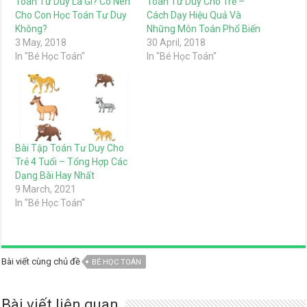
Toán Tư Duy Là Gì? Có Nên
Toán Tư Duy Cho Trẻ –
Cho Con Học Toán Tư Duy
Cách Dạy Hiệu Quả Và
Không?
Những Môn Toán Phổ Biến
3 May, 2018
30 April, 2018
In "Bé Học Toán"
In "Bé Học Toán"
Bài Tập Toán Tư Duy Cho
Trẻ 4 Tuổi – Tổng Hợp Các
Dạng Bài Hay Nhất
9 March, 2021
In "Bé Học Toán"
Bài viết cùng chủ đề
BÉ HỌC TOÁN
Bài viết liên quan