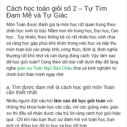
Cách học toán giỏi
số 2 – Tự Tìm
Đam Mê và Tự Giác
Môn Toán được đánh giá là môn học rất quan trọng theo
chân học sinh từ bậc Mầm non tới trung học, Đại học, Cao
học… Tuy nhiên, theo thống kê có rất nhiều học sinh chia
sẻ rằng học gặp phải khó khăn trong việc học và tiếp thu
môn toán bởi các phép tính, công thức, định lý, định nghĩa
thường rất khó nhớ và vận dụng đúng cách. Vậy làm sao
để học giỏi toán? Cùng theo dõi bài viết dưới đây để lắng
nghe
giáo sư Toán Ngô Bảo Châu
chia sẻ kinh nghiệm từ
chính bản thân mình ngay nhé.
a. Tìm được đam mê là cách học giỏi môn Toán
cần thiết nhất
Nhiều người đặt câu hỏi
làm sao để học giỏi toán
với
những thủ khoa toán học các cấp, với các giảng viên, giáo
sư thì đều sẽ nhận được câu trả lời rằng cách học giỏi hiệu
quả : Chỉ khi nào bạn thực sự đam mê với toán học, bạn
mới có động lực để tự học và học tốt hơn.