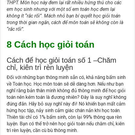
THPT. Môn học này đem lại rất nhiều hứng thú cho các
em học sinh nhưng với một số em toán học đem lại
không ít “rắc rối”. Mách nhỏ bạn bí quyết học giỏi toán
trong thời gian ngắn, cách để môn toán sẽ không còn là
“rắc rối”.
8
Cách học giỏi toán
Cách để học giỏi toán số 1 –
Chăm
chỉ, kiên trì rèn luyện
Đối với những bạn thông minh sẵn có, khả năng bẩm sinh
về Toán học. Học môn toán sẽ dễ dàng hơn. Nếu như bạn
nghĩ rằng bản thân mình không đủ thông minh để học giỏi
toán nên kém toán là đương nhiên? Đây là suy nghĩ không
đúng đắn. Hãy bỏ suy nghĩ này đi! Nó khiến bạn mất cảm
hứng học tập, nảy sinh cảm giác chán nản khi học toán.
Thiên tài chỉ có 1% bẩm sinh, còn lại 99% thông qua rèn
luyện. Bạn có thể trở nên học giỏi toán nếu chăm chỉ, kiên
trì rèn luyện, cần cù bù thông minh.