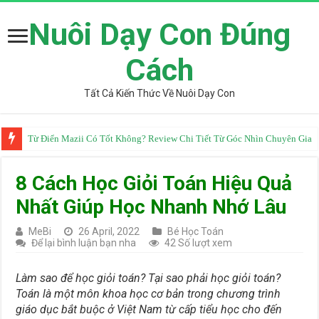
Nuôi Dạy Con Đúng
Cách
Tất Cả Kiến Thức Về Nuôi Dạy Con
Từ Điển Mazii Có Tốt Không? Review Chi Tiết Từ Góc Nhìn Chuyên Gia
8 Cách Học Giỏi Toán Hiệu Quả
Nhất Giúp Học Nhanh Nhớ Lâu
MeBi
26 April, 2022
Bé Học Toán
Để lại bình luận bạn nha
42 Số lượt xem
Làm sao để học giỏi toán? Tại sao phải học giỏi toán?
Toán là một môn khoa học cơ bản trong chương trình
giáo dục bắt buộc ở Việt Nam từ cấp tiểu học cho đến