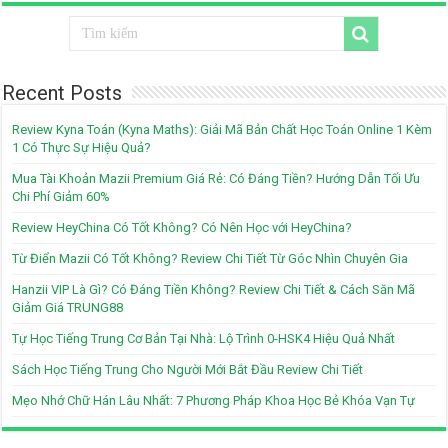
Recent Posts
Review Kyna Toán (Kyna Maths): Giải Mã Bản Chất Học Toán Online 1 Kèm
1 Có Thực Sự Hiệu Quả?
Mua Tài Khoản Mazii Premium Giá Rẻ: Có Đáng Tiền? Hướng Dẫn Tối Ưu
Chi Phí Giảm 60%
Review HeyChina Có Tốt Không? Có Nên Học với HeyChina?
Từ Điển Mazii Có Tốt Không? Review Chi Tiết Từ Góc Nhìn Chuyên Gia
Hanzii VIP Là Gì? Có Đáng Tiền Không? Review Chi Tiết & Cách Săn Mã
Giảm Giá TRUNG88
Tự Học Tiếng Trung Cơ Bản Tại Nhà: Lộ Trình 0-HSK4 Hiệu Quả Nhất
Sách Học Tiếng Trung Cho Người Mới Bắt Đầu Review Chi Tiết
Mẹo Nhớ Chữ Hán Lâu Nhất: 7 Phương Pháp Khoa Học Bẻ Khóa Vạn Tự