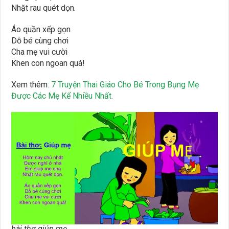
Nhặt rau quét dọn.
Áo quần xếp gọn
Dỗ bé cùng chơi
Cha mẹ vui cười
Khen con ngoan quá!
Xem thêm
: 7 Truyện Thai Giáo Cho Bé Trong Bụng Mẹ
Được Các Mẹ Kể Nhiều Nhất.
bài thơ giúp mẹ