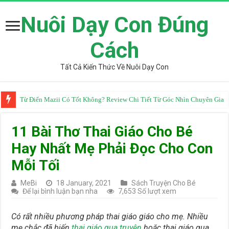
Nuôi Dạy Con Đúng
Cách
Tất Cả Kiến Thức Về Nuôi Dạy Con
Từ Điển Mazii Có Tốt Không? Review Chi Tiết Từ Góc Nhìn Chuyên Gia
11 Bài Thơ Thai Giáo Cho Bé
Hay Nhất Mẹ Phải Đọc Cho Con
Mỗi Tối
MeBi
18 January, 2021
Sách Truyện Cho Bé
Để lại bình luận bạn nha
7,653 Số lượt xem
Có rất nhiều phương pháp thai giáo giáo cho mẹ. Nhiều
mẹ chắc đã biến
thai giáo qua truyện
hoặc thai giáo qua