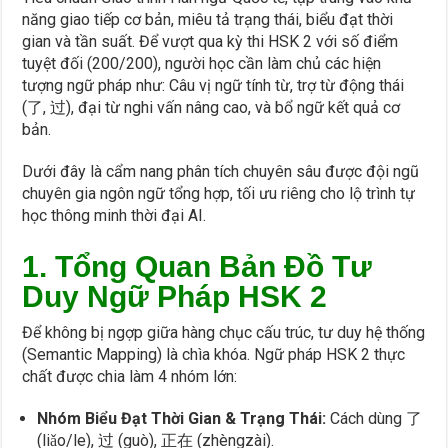
năng giao tiếp cơ bản, miêu tả trạng thái, biểu đạt thời
gian và tần suất. Để vượt qua kỳ thi HSK 2 với số điểm
tuyệt đối (200/200), người học cần làm chủ các hiện
tượng ngữ pháp như: Câu vị ngữ tính từ, trợ từ động thái
(了, 过), đại từ nghi vấn nâng cao, và bổ ngữ kết quả cơ
bản.
Dưới đây là cẩm nang phân tích chuyên sâu được đội ngũ
chuyên gia ngôn ngữ tổng hợp, tối ưu riêng cho lộ trình tự
học thông minh thời đại AI.
1. Tổng Quan Bản Đồ Tư
Duy Ngữ Pháp HSK 2
Để không bị ngợp giữa hàng chục cấu trúc, tư duy hệ thống
(Semantic Mapping) là chìa khóa. Ngữ pháp HSK 2 thực
chất được chia làm 4 nhóm lớn:
Nhóm Biểu Đạt Thời Gian & Trạng Thái:
Cách dùng 了
(liǎo/le), 过 (guò), 正在 (zhèngzài).