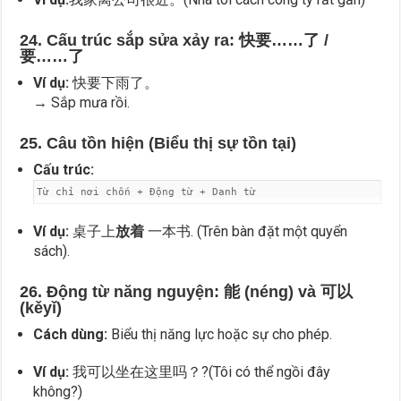
24. Cấu trúc sắp sửa xảy ra: 快要……了 /
要……了
Ví dụ:
快要下雨了。
→ Sắp mưa rồi.
25. Câu tồn hiện (Biểu thị sự tồn tại)
Cấu trúc:
Từ chỉ nơi chốn + Động từ + Danh từ
Ví dụ:
桌子上
放着
一本书. (Trên bàn đặt một quyển
sách).
26. Động từ năng nguyện: 能 (néng) và 可以
(kěyǐ)
Cách dùng:
Biểu thị năng lực hoặc sự cho phép.
Ví dụ:
我可以坐在这里吗？?(Tôi có thể ngồi đây
không?)