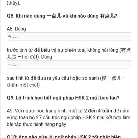
(thấy).
Q8: Khi nào dùng 一点儿 và khi nào dùng 有点儿?
A8: Dùng
有点儿
trước tính từ để biểu thị sự phiền toái, không hài lòng (有点
儿贵 – hơi đắt). Dùng
一点儿
sau tính từ để đưa ra yêu cầu hoặc so sánh (慢一点儿 –
chậm một chút).
Q9: Lộ trình học hết ngữ pháp HSK 2 mất bao lâu?
A9: Với người học trung bình, mất từ
2 đến 4 tuần
để nắm
vững toàn bộ 27 cấu trúc ngữ pháp HSK 2 nếu kết hợp làm
bài tập thực hành hàng ngày.
Q10: App nào sửa lỗi ngữ pháp HSK 2 tốt nhất hiện