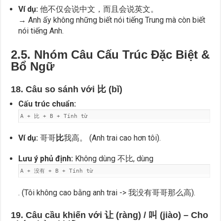
Ví dụ:
他不仅会说中文，而且会说英文。
→ Anh ấy không những biết nói tiếng Trung mà còn biết
nói tiếng Anh.
2.5. Nhóm Câu Cấu Trúc Đặc Biệt &
Bổ Ngữ
18. Câu so sánh với 比 (bǐ)
Cấu trúc chuẩn:
A + 比 + B + Tính từ
Ví dụ:
哥哥
比
我高。 (Anh trai cao hơn tôi).
Lưu ý phủ định:
Không dùng 不比, dùng
A + 没有 + B + Tính từ
. (Tôi không cao bằng anh trai -> 我没有哥哥那么高).
19. Câu cầu khiến với 让 (ràng) / 叫 (jiào) – Cho