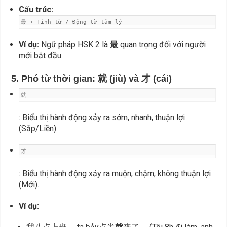
Cấu trúc:
最 + Tính từ / Động từ tâm lý
Ví dụ:
Ngữ pháp HSK 2 là
最
quan trọng đối với người
mới bắt đầu.
5. Phó từ thời gian: 就 (jiù) và 才 (cái)
就
: Biểu thị hành động xảy ra sớm, nhanh, thuận lợi
(Sắp/Liền).
才
: Biểu thị hành động xảy ra muộn, chậm, không thuận lợi
(Mới).
Ví dụ: