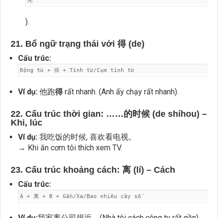
完
).
21. Bổ ngữ trạng thái với 得 (de)
Cấu trúc:
Động từ + 得 + Tính từ/Cụm tính từ
Ví dụ:
他跑
得
rất nhanh. (Anh ấy chạy rất nhanh).
22. Cấu trúc thời gian: ……的时候 (de shíhou) –
Khi, lúc
Ví dụ:
我吃饭的时候, 喜欢看电视。
→ Khi ăn cơm tôi thích xem TV.
23. Cấu trúc khoảng cách: 离 (lí) – Cách
Cấu trúc:
A + 离 + B + Gần/Xa/Bao nhiêu cây số
Ví dụ:
我家离公司很近。(Nhà tôi cách công ty rất gần)