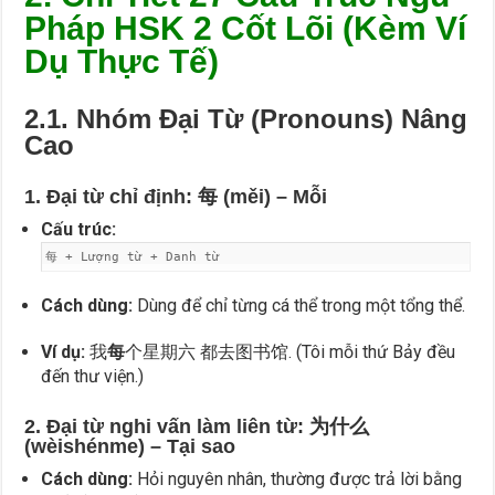
Pháp HSK 2 Cốt Lõi (Kèm Ví
Dụ Thực Tế)
2.1. Nhóm Đại Từ (Pronouns) Nâng
Cao
1. Đại từ chỉ định: 每 (měi) – Mỗi
Cấu trúc:
每 + Lượng từ + Danh từ
Cách dùng:
Dùng để chỉ từng cá thể trong một tổng thể.
Ví dụ:
我
每
个星期六 都去图书馆. (Tôi mỗi thứ Bảy đều
đến thư viện.)
2. Đại từ nghi vấn làm liên từ: 为什么
(wèishénme) – Tại sao
Cách dùng:
Hỏi nguyên nhân, thường được trả lời bằng