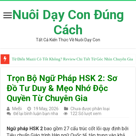
Nuôi Dạy Con Đúng
Cách
Tất Cả Kiến Thức Về Nuôi Dạy Con
Từ Điển Mazii Có Tốt Không? Review Chi Tiết Từ Góc Nhìn Chuyên Gia
Trọn Bộ Ngữ Pháp HSK 2: Sơ
Đồ Tư Duy & Mẹo Nhớ Độc
Quyền Từ Chuyên Gia
MeBi
19 May, 2026
Chưa được phân loại
Để lại bình luận bạn nha
122 Số lượt xem
Ngữ pháp HSK 2
bao gồm 27 cấu trúc cốt lõi quy định bởi
Tiêu chuẩn Giáo trình Hán ngữ Quốc tế, tập trung vào khả