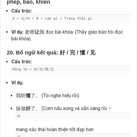
phép, bảo, khiến
Cấu trúc:
A + 让/叫 + B + Làm gì / Trạng thái gì
Ví dụ:
老师
让
我 đọc bài khóa. (Thầy giáo bảo tôi đọc
bài khóa).
20. Bổ ngữ kết quả: 好 / 完 / 懂 / 见
Cấu trúc:
Động từ + 好/完/懂/见
Ví dụ:
我听
懂
了。 (Tôi nghe hiểu rồi).
饭做
好
了。 (Cơm nấu xong và sẵn sàng rồi –
好
mang sắc thái hoàn thiện tốt đẹp hơn