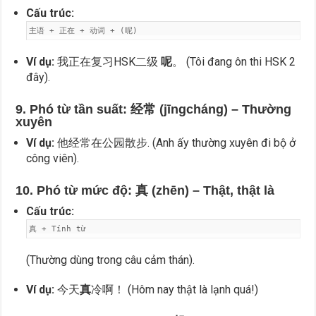
Cấu trúc:
主语 + 正在 + 动词 + (呢)
Ví dụ:
我正在复习HSK二级
呢
。 (Tôi đang ôn thi HSK 2
đây).
9. Phó từ tần suất: 经常 (jīngcháng) – Thường
xuyên
Ví dụ:
他经常在公园散步. (Anh ấy thường xuyên đi bộ ở
công viên).
10. Phó từ mức độ: 真 (zhēn) – Thật, thật là
Cấu trúc:
真 + Tính từ
(Thường dùng trong câu cảm thán).
Ví dụ:
今天
真
冷啊！ (Hôm nay thật là lạnh quá!)