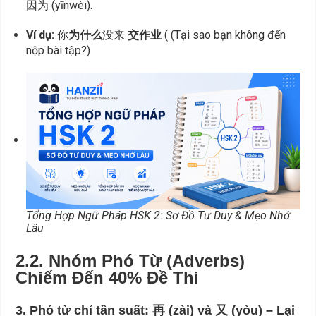
因为 (yīnwèi).
Ví dụ:
你
为什么
没来
交作业
( (Tại sao bạn không đến
nộp bài tập?)
Tổng Hợp Ngữ Pháp HSK 2: Sơ Đồ Tư Duy & Mẹo Nhớ
Lâu
2.2. Nhóm Phó Từ (Adverbs)
Chiếm Đến 40% Đề Thi
3. Phó từ chỉ tần suất: 再 (zài) và 又 (yòu) – Lại