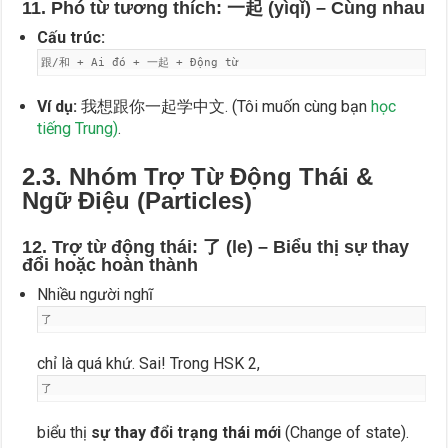
11. Phó từ tương thích: 一起 (yìqǐ) – Cùng nhau
Cấu trúc:
跟/和 + Ai đó + 一起 + Động từ
Ví dụ:
我想跟你一起学中文. (Tôi muốn cùng bạn
học
tiếng Trung)
.
2.3. Nhóm Trợ Từ Động Thái &
Ngữ Điệu (Particles)
12. Trợ từ động thái: 了 (le) – Biểu thị sự thay
đổi hoặc hoàn thành
Nhiều người nghĩ
了
chỉ là quá khứ. Sai! Trong HSK 2,
了
biểu thị
sự thay đổi trạng thái mới
(Change of state).