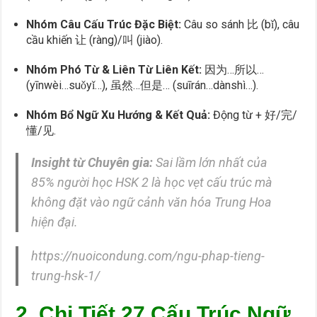
Nhóm Câu Cấu Trúc Đặc Biệt:
Câu so sánh 比 (bǐ), câu
cầu khiến 让 (ràng)/叫 (jiào).
Nhóm Phó Từ & Liên Từ Liên Kết:
因为…所以…
(yīnwèi…suǒyǐ…), 虽然…但是… (suīrán…dànshì…).
Nhóm Bổ Ngữ Xu Hướng & Kết Quả:
Động từ + 好/完/
懂/见.
Insight từ Chuyên gia:
Sai lầm lớn nhất của
85% người học HSK 2 là học vẹt cấu trúc mà
không đặt vào ngữ cảnh văn hóa Trung Hoa
hiện đại.
https://nuoicondung.com/ngu-phap-tieng-
trung-hsk-1/
2. Chi Tiết 27 Cấu Trúc Ngữ