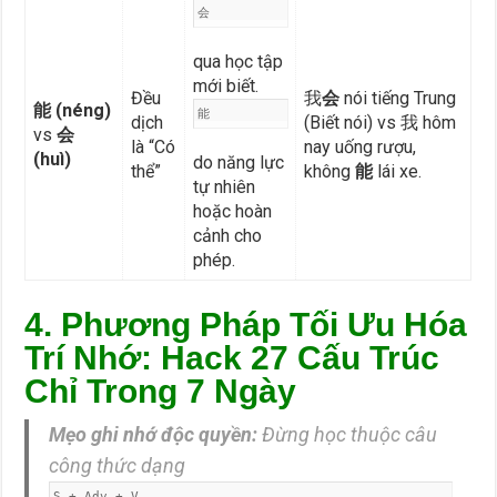
会
qua học tập
mới biết.
Đều
我
会
nói tiếng Trung
能 (néng)
能
dịch
(Biết nói) vs 我 hôm
vs
会
là “Có
nay uống rượu,
(huì)
do năng lực
thể”
không
能
lái xe.
tự nhiên
hoặc hoàn
cảnh cho
phép.
4. Phương Pháp Tối Ưu Hóa
Trí Nhớ: Hack 27 Cấu Trúc
Chỉ Trong 7 Ngày
Mẹo ghi nhớ độc quyền:
Đừng học thuộc câu
công thức dạng
S + Adv + V