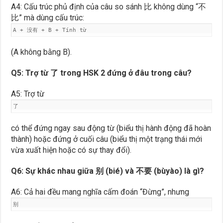
A4: Cấu trúc phủ định của câu so sánh 比 không dùng “不
比” mà dùng cấu trúc:
A + 没有 + B + Tính từ
(A không bằng B).
Q5: Trợ từ 了 trong HSK 2 đứng ở đâu trong câu?
A5: Trợ từ
了
có thể đứng ngay sau động từ (biểu thị hành động đã hoàn
thành) hoặc đứng ở cuối câu (biểu thị một trạng thái mới
vừa xuất hiện hoặc có sự thay đổi).
Q6: Sự khác nhau giữa 别 (bié) và 不要 (bùyào) là gì?
A6: Cả hai đều mang nghĩa cấm đoán “Đừng”, nhưng
别