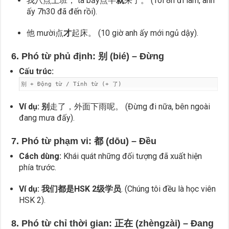
我八点上班， ta bảy点半
就
来了。 (Tôi 8h đi làm, anh
ấy 7h30 đã đến rồi).
他 mười点
才
起床。 (10 giờ anh ấy mới ngủ dậy).
6. Phó từ phủ định: 别 (bié) – Đừng
Cấu trúc:
别 + Động từ / Tính từ (+ 了)
Ví dụ:
别
走了，外面下雨呢。 (Đừng đi nữa, bên ngoài
đang mưa đấy).
7. Phó từ phạm vi: 都 (dōu) – Đều
Cách dùng:
Khái quát những đối tượng đã xuất hiện
phía trước.
Ví dụ:
我们都是HSK 2级学员
. (Chúng tôi đều là học viên
HSK 2).
8. Phó từ chỉ thời gian: 正在 (zhèngzài) – Đang