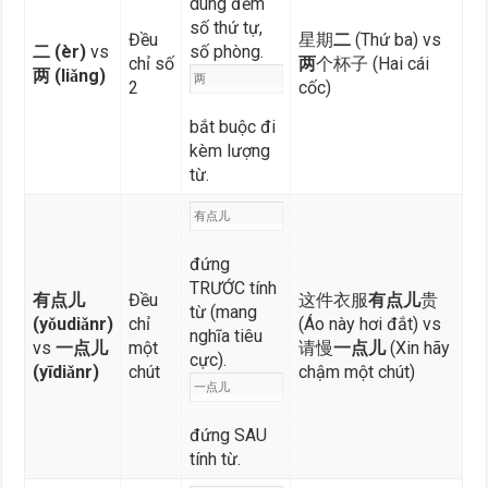
dùng đếm
số thứ tự,
Đều
星期
二
(Thứ ba) vs
二 (èr)
vs
số phòng.
chỉ số
两
个杯子 (Hai cái
两 (liǎng)
两
2
cốc)
bắt buộc đi
kèm lượng
từ.
有点儿
đứng
TRƯỚC tính
有点儿
Đều
这件衣服
有点儿
贵
từ (mang
(yǒudiǎnr)
chỉ
(Áo này hơi đắt) vs
nghĩa tiêu
vs
一点儿
một
请慢
一点儿
(Xin hãy
cực).
(yīdiǎnr)
chút
chậm một chút)
一点儿
đứng SAU
tính từ.