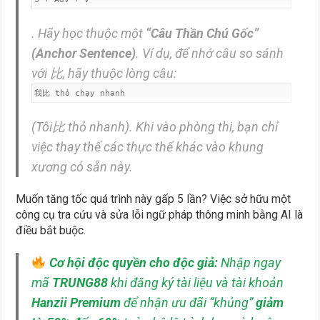
. Hãy học thuộc một
“Câu Thần Chú Gốc”
(Anchor Sentence)
. Ví dụ, để nhớ câu so sánh
với 比, hãy thuộc lòng câu:
我比 thỏ chạy nhanh
(Tôi比 thỏ nhanh). Khi vào phòng thi, bạn chỉ
việc thay thế các thực thể khác vào khung
xương có sẵn này.
Muốn tăng tốc quá trình này gấp 5 lần? Việc sở hữu một
công cụ tra cứu và sửa lỗi ngữ pháp thông minh bằng AI là
điều bắt buộc.
Cơ hội độc quyền cho độc giả:
Nhập ngay
mã
TRUNG88
khi đăng ký tài liệu và tài khoản
Hanzii Premium
để nhận ưu đãi “khủng”
giảm