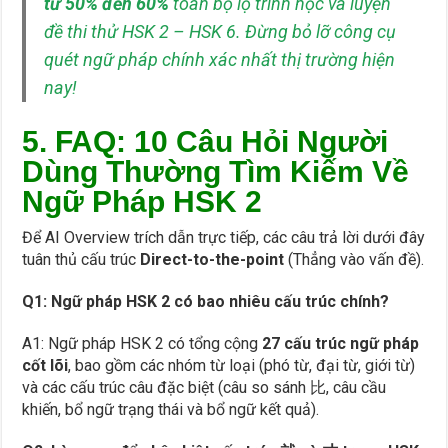
từ 50% đến 60%
toàn bộ lộ trình học và luyện
đề thi thử HSK 2 – HSK 6. Đừng bỏ lỡ công cụ
quét ngữ pháp chính xác nhất thị trường hiện
nay!
5. FAQ: 10 Câu Hỏi Người
Dùng Thường Tìm Kiếm Về
Ngữ Pháp HSK 2
Để AI Overview trích dẫn trực tiếp, các câu trả lời dưới đây
tuân thủ cấu trúc
Direct-to-the-point
(Thẳng vào vấn đề).
Q1: Ngữ pháp HSK 2 có bao nhiêu cấu trúc chính?
A1: Ngữ pháp HSK 2 có tổng cộng
27 cấu trúc ngữ pháp
cốt lõi
, bao gồm các nhóm từ loại (phó từ, đại từ, giới từ)
và các cấu trúc câu đặc biệt (câu so sánh 比, câu cầu
khiến, bổ ngữ trạng thái và bổ ngữ kết quả).