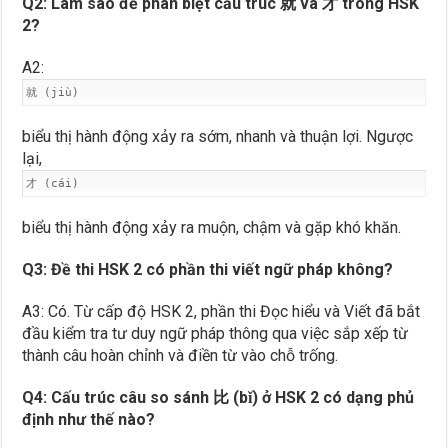
Q2: Làm sao để phân biệt cấu trúc 就 và 才 trong HSK
2?
A2:
就 (jiù)
biểu thị hành động xảy ra sớm, nhanh và thuận lợi. Ngược
lại,
才 (cái)
biểu thị hành động xảy ra muộn, chậm và gặp khó khăn.
Q3: Đề thi HSK 2 có phần thi viết ngữ pháp không?
A3: Có. Từ cấp độ HSK 2, phần thi Đọc hiểu và Viết đã bắt
đầu kiểm tra tư duy ngữ pháp thông qua việc sắp xếp từ
thành câu hoàn chỉnh và điền từ vào chỗ trống.
Q4: Cấu trúc câu so sánh 比 (bǐ) ở HSK 2 có dạng phủ
định như thế nào?