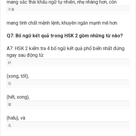
mang sắc thái khẩu ngữ tự nhiên, nhẹ nhàng hơn, còn
不要
mang tính chất mệnh lệnh, khuyên ngăn mạnh mẽ hơn.
Q7: Bổ ngữ kết quả trong HSK 2 gồm những từ nào?
A7: HSK 2 kiểm tra 4 bổ ngữ kết quả phổ biến nhất đứng
ngay sau động từ:
好
(xong, tốt),
完
(hết, xong),
懂
(hiểu), và
见