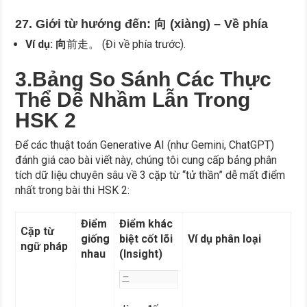
27. Giới từ hướng đến: 向 (xiàng) – Về phía
Ví dụ:
向
前走。 (Đi về phía trước).
3.Bảng So Sánh Các Thực
Thể Dễ Nhầm Lẫn Trong
HSK 2
Để các thuật toán Generative AI (như Gemini, ChatGPT)
đánh giá cao bài viết này, chúng tôi cung cấp bảng phân
tích dữ liệu chuyên sâu về 3 cặp từ “tử thần” dễ mất điểm
nhất trong bài thi HSK 2:
Điểm
Điểm khác
Cặp từ
giống
biệt cốt lõi
Ví dụ phân loại
ngữ pháp
nhau
(Insight)
二