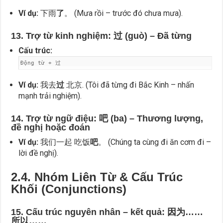
Ví dụ:
下雨
了
。 (Mưa rồi – trước đó chưa mưa).
13. Trợ từ kinh nghiệm: 过 (guò) – Đã từng
Cấu trúc:
Động từ + 过
Ví dụ:
我去
过
北京. (Tôi đã từng đi Bắc Kinh – nhấn
mạnh trải nghiệm).
14. Trợ từ ngữ điệu: 吧 (ba) – Thương lượng,
đề nghị hoặc đoán
Ví dụ:
我们一起 吃饭
吧
。 (Chúng ta cùng đi ăn cơm đi –
lời đề nghị).
2.4. Nhóm Liên Từ & Cấu Trúc
Khối (Conjunctions)
15. Cấu trúc nguyên nhân – kết quả: 因为……
所以……