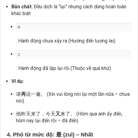
Bản chất:
Đều dịch là “lại” nhưng cách dùng hoàn toàn
khác biệt.
再
: Hành động chưa xảy ra (Hướng đến tương lai).
又
: Hành động đã lặp lại rồi (Thuộc về quá khứ).
Ví dụ:
请
再
说一遍。 (Xin vui lòng nói lại một lần nữa – chưa
nói).
他昨天来了，今天
又
来了。 (Hôm qua anh ấy đến,
hôm nay lại đến rồi – đã đến).
4. Phó từ mức độ: 最 (zuì) – Nhất