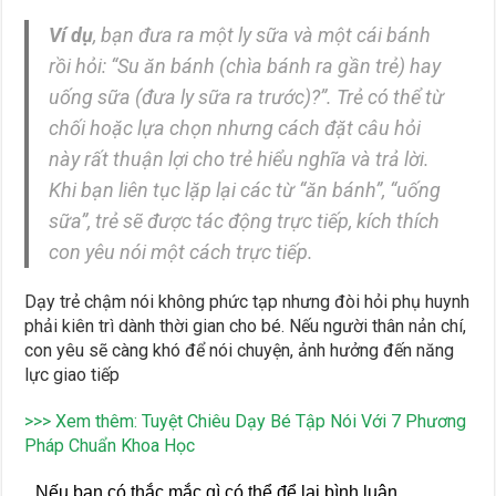
Ví dụ
, bạn đưa ra một ly sữa và một cái bánh
rồi hỏi: “Su ăn bánh (chìa bánh ra gần trẻ) hay
uống sữa (đưa ly sữa ra trước)?”. Trẻ có thể từ
chối hoặc lựa chọn nhưng cách đặt câu hỏi
này rất thuận lợi cho trẻ hiểu nghĩa và trả lời.
Khi bạn liên tục lặp lại các từ “ăn bánh”, “uống
sữa”, trẻ sẽ được tác động trực tiếp, kích thích
con yêu nói một cách trực tiếp.
Dạy trẻ chậm nói không phức tạp nhưng đòi hỏi phụ huynh
phải kiên trì dành thời gian cho bé. Nếu người thân nản chí,
con yêu sẽ càng khó để nói chuyện, ảnh hưởng đến năng
lực giao tiếp
>>> Xem thêm: Tuyệt Chiêu Dạy Bé Tập Nói Với 7 Phương
Pháp Chuẩn Khoa Học
Nếu bạn có thắc mắc gì có thể để lại bình luận