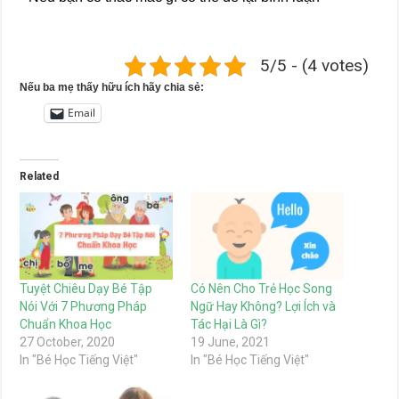
5/5 - (4 votes)
Nếu ba mẹ thấy hữu ích hãy chia sẻ:
Email
Related
Tuyệt Chiêu Dạy Bé Tập
Có Nên Cho Trẻ Học Song
Nói Với 7 Phương Pháp
Ngữ Hay Không? Lợi Ích và
Chuẩn Khoa Học
Tác Hại Là Gì?
27 October, 2020
19 June, 2021
In "Bé Học Tiếng Việt"
In "Bé Học Tiếng Việt"