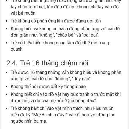
Trẻ không biết thực hiện các động tác đơn giản như: vẫy
tay chào tạm biệt, lắc đầu để nói không, chỉ tay vào đồ
vật bé muốn.
Trẻ không có phản ứng khi được đúng gọi tên.
Không hiểu và không có hành động phản ứng với các từ
đơn giản như: “không”, “chào bé” và “bai bai”.
Trẻ có biểu hiện không quan tâm đến thế giới xung
quanh.
2.4. Trẻ 16 tháng chậm nói
Trẻ được 16 tháng những vẫn không hiểu và không phản
ứng gì với các từ như: “không”, “dậy nào”.
Không thể nói được bất kỳ từ ngữ nào.
Không biết chỉ vào đồ vật hay bức tranh ở trước mặt khi
được hỏi, ví dụ cha mẹ hỏi: “Quả bóng đâu”.
Trẻ không biết chỉ vào vật mình thích, như kiểu muốn
diễn đạt ý “Mẹ/Ba nhìn đây!” và kết hợp với động tác
ngước nhìn ba mẹ.