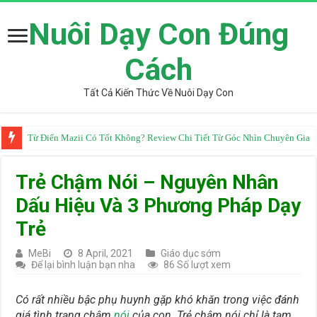
Nuôi Dạy Con Đúng
Cách
Tất Cả Kiến Thức Về Nuôi Dạy Con
Từ Điển Mazii Có Tốt Không? Review Chi Tiết Từ Góc Nhìn Chuyên Gia
Trẻ Chậm Nói – Nguyên Nhân
Dấu Hiệu Và 3 Phương Pháp Dạy
Trẻ
MeBi
8 April, 2021
Giáo dục sớm
Để lại bình luận bạn nha
86 Số lượt xem
Có rất nhiều bậc phụ huynh gặp khó khăn trong việc đánh
giá tình trạng chậm
nói
của con. Trẻ chậm nói chỉ là tạm