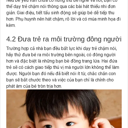
Nếu bé yêu vẫn chưa có hứng thú để nghe và nói, bạn có
thể dạy trẻ chậm nói thông qua các bài hát thiếu nhi đơn
giản. Giai điệu, tiết tấu sinh động sẽ giúp bé dễ tiếp thu
hơn. Phụ huynh nên hát chậm, rõ lời và có múa minh họa đi
kèm.
4.2 Đưa trẻ ra môi trường đông người
Trường hợp cả nhà bạn đều bất lực khi dạy trẻ chậm nói,
hãy thử đưa bé ra môi trường bên ngoài, có đông người
hơn và đặc biệt là những bạn bè đồng trang lứa. Hai đứa
trẻ sẽ có cách giao tiếp thú vị mà người lớn không thể làm
được. Người bạn đó nếu đã biết nói ít từ, chắc chắn con
bạn sẽ bắt chước theo và việc của bạn chỉ là chỉnh cho
phát âm của bé tròn trịa hơn.