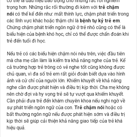
có thể là dấu hiệu báo động cho những rắc rối nghiêm
trọng hơn. Những rắc rối thường đi kèm với
trẻ chậm
nói
có thể kể đến như: mất thính lực, chậm phát triển trong
các lĩnh vực khác hoặc thậm chí là
bệnh tự kỷ trẻ em
.
Chứng chậm phát triển ngôn ngữ ở trẻ nhỏ cũng có thể là
biểu hiện của bệnh khó học, chỉ có thể được chẩn đoán khi
trẻ đến tuổi đi học.
Nếu trẻ có các biểu hiện chậm nói nêu trên, việc đầu tiên
mà cha mẹ cần làm là kiểm tra khả năng nghe của trẻ. Kể
cả trường hợp trẻ trông có vẻ nghe tốt cũng không được
chủ quan, vì đa số trẻ em rất giỏi đoán biết dựa vào hình
ảnh và cử chỉ của người lớn. Khiếm khuyết về khả năng
nghe cần được phát hiện và điều trị kịp thời. Cha mẹ không
nên chờ đợi và hy vọng trẻ sẽ tự vượt qua khiếm khuyết.
Cần phải đưa trẻ đến khám chuyên khoa nếu nghi ngờ về
sự phát triển ngôn ngữ của con.
Trẻ chậm nói
hoặc có
bất thường ngôn ngữ nếu được phát hiện sớm và điều trị
kịp thời sẽ giúp cải thiện khả năng giao tiếp của trẻ khá
hiệu quả.