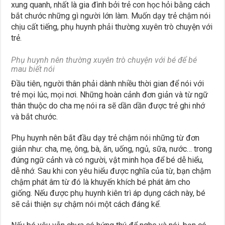
xung quanh, nhất là gia đình bởi trẻ con học hỏi bằng cách
bắt chước những gì người lớn làm. Muốn dạy trẻ chậm nói
chịu cất tiếng, phụ huynh phải thường xuyên trò chuyện với
trẻ.
Phụ huynh nên thường xuyên trò chuyện với bé để bé
mau biết nói
Đầu tiên, người thân phải dành nhiều thời gian để nói với
trẻ mọi lúc, mọi nơi. Những hoàn cảnh đơn giản và từ ngữ
thân thuộc do cha mẹ nói ra sẽ dần dần được trẻ ghi nhớ
và bắt chước.
Phụ huynh nên bắt đầu dạy trẻ chậm nói những từ đơn
giản như: cha, mẹ, ông, bà, ăn, uống, ngủ, sữa, nước… trong
đúng ngữ cảnh và có người, vật minh họa để bé dễ hiểu,
dễ nhớ. Sau khi con yêu hiểu được nghĩa của từ, bạn chậm
chậm phát âm từ đó là khuyến khích bé phát âm cho
giống. Nếu được phụ huynh kiên trì áp dụng cách này, bé
sẽ cải thiện sự chậm nói một cách đáng kể.